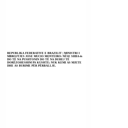
REPUBLIKA FEDERATIVE E BRAZILIT | MINISTRI I
MBROJTJES JOSE MUCIO MONTEIRO: NËSE SHBA-ës
DO TË NA PUSHTONIN DO TË NA DUHEJ TË
DORËZOHESHIM PA KUSHTE; NUK KEMI AS MJETE
DHE AS BURIME PËR PËRBALLJE.