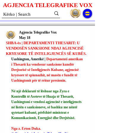
AGJENCIA TELEGRAFIKE V
O
X
Agjencia Telegrafike Vox
May 18
SHBA-ës | DEPARTAMENTI THESARIT: U
VENDOSËN SANKSIONE NDAJ AGJENCISË
KRYESORE TË INTELIGJENCËS SË KUBËS.
Uashington, Amerikë | 
Departamenti amerikan 
i Thesarit ka vendosur sanksione kundër 
Drejtorisë së Inteligjencës Kubane, agjencisë 
kryesore të spiunazhit, në masën e fundit të 
Uashingtonit për të rritur presionin.
Në një deklaratë të lëshuar nga Zyra e 
Kontrollit të Aseteve të Huaja të Thesarit, 
Uashingtoni e vendosi agjencinë e inteligjencës 
në listën e sanksioneve, së bashku me nëntë 
qytetarë kubanë, përfshirë ministrat e 
Komunikacionit, Energjisë dhe Drejtësisë.
Nga z. Erton Duka.