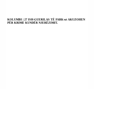
KOLUMBI | 27 ISH-GUERILAS TË FARK-ut AKUZOHEN
PËR KRIME KUNDËR NJERËZIMIT.
KUBË | PARTIA KOMUNISTE LEJOI IMPORTIMIN E
AUTOMJETEVE ELEKTRIKE NGA SEKTORI PRIVAT.