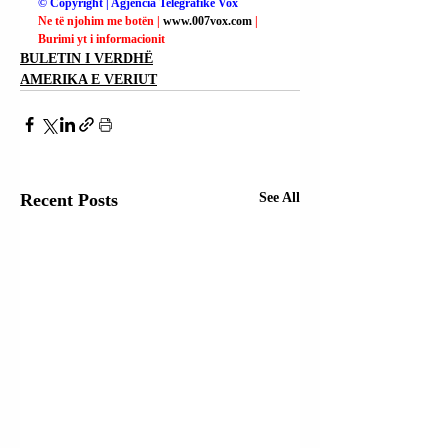
© Copyright | Agjencia Telegrafike Vox
Ne të njohim me botën | 
www.007vox.com
| 
Burimi yt i informacionit
BULETIN I VERDHË
AMERIKA E VERIUT
Recent Posts
See All