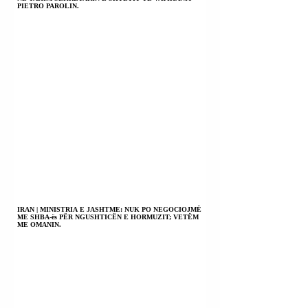
PIETRO PAROLIN.
IRAN | MINISTRIA E JASHTME: NUK PO NEGOCIOJMË
ME SHBA-ës PËR NGUSHTICËN E HORMUZIT; VETËM
ME OMANIN.