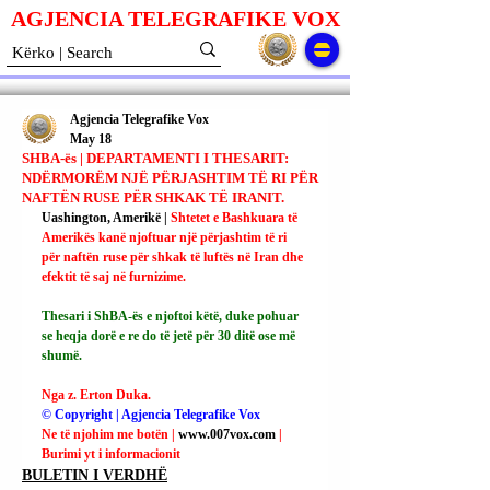
AGJENCIA TELEGRAFIKE V
O
X
Agjencia Telegrafike Vox
May 18
SHBA-ës | DEPARTAMENTI I THESARIT:
NDËRMORËM NJË PËRJASHTIM TË RI PËR
NAFTËN RUSE PËR SHKAK TË IRANIT.
Uashington, Amerikë | 
Shtetet e Bashkuara të 
Amerikës kanë njoftuar një përjashtim të ri 
për naftën ruse për shkak të luftës në Iran dhe 
efektit të saj në furnizime.
Thesari i ShBA-ës e njoftoi këtë, duke pohuar 
se heqja dorë e re do të jetë për 30 ditë ose më 
shumë.
Nga z. Erton Duka.
© Copyright | Agjencia Telegrafike Vox
Ne të njohim me botën | 
www.007vox.com
| 
Burimi yt i informacionit
BULETIN I VERDHË