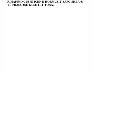
RIHAPIM NGUSHTICËN E HORMUZIT SAPO SHBA-ës
TË PRANOJNË KUSHTET TONA.
KAVAJË | NELDI HALLULLI U ARRESTUA; PËRPJEKE
PËR VRASJEN ME ARMË ZJARRI TË INDRIT RAMËS.