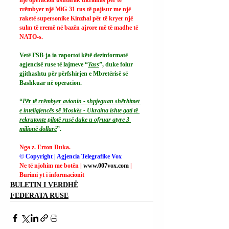
rrëmbyer një MiG-31 rus të pajisur me një 
raketë supersonike Kinzhal për të kryer një 
sulm të rremë në bazën ajrore më të madhe të 
NATO-s.
Vetë FSB-ja ia raportoi këtë dezinformatë 
agjencisë ruse të lajmeve “
Tass
”, duke folur 
gjithashtu për përfshirjen e Mbretërisë së 
Bashkuar në operacion.
“
Për të rrëmbyer avionin - shpjeguan shërbimet 
e inteligjencës së Moskës - Ukraina ishte gati të 
rekrutonte pilotë rusë duke u ofruar atyre 3 
milionë dollarë
”.
Nga z. Erton Duka.
© Copyright | Agjencia Telegrafike Vox
Ne të njohim me botën | 
www.007vox.com
| 
Burimi yt i informacionit
BULETIN I VERDHË
FEDERATA RUSE