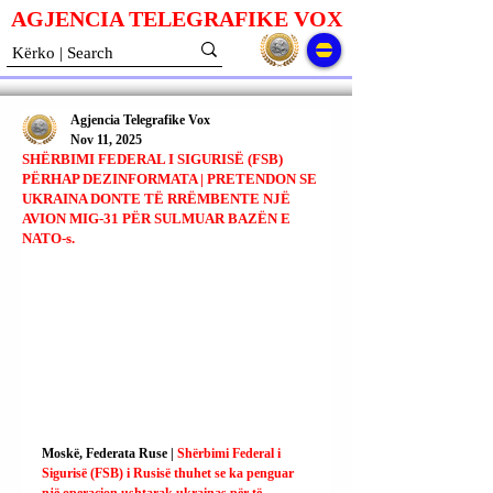
AGJENCIA TELEGRAFIKE V
O
X
Agjencia Telegrafike Vox
Nov 11, 2025
SHËRBIMI FEDERAL I SIGURISË (FSB)
PËRHAP DEZINFORMATA | PRETENDON SE
UKRAINA DONTE TË RRËMBENTE NJË
AVION MIG-31 PËR SULMUAR BAZËN E
NATO-s.
Moskë, Federata Ruse | 
Shërbimi Federal i 
Sigurisë (FSB) i Rusisë thuhet se ka penguar 
një operacion ushtarak ukrainas për të 