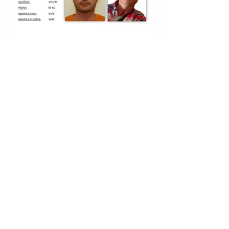
PRISHTINË | DUKAGJIN NIKOLLAJ (I NJOHUR ME
NOFKËN “DUKA”) U EKSTRADUA NGA MBRETËRIA E
SPANJËS.
HIMARË | ULJAN SHPATARAKU U SHPALL NË KËRKIM
POLICOR.