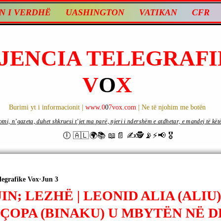
N I VERDHË
UASHINGTON
VATIKAN
CFR
JENCIA TELEGRAFI
V
O
X
Burimi yt i informacionit |
www.0
0
7vox.com
| Ne të njohim me botën
ni, n’gazeta, duhet shkruesi t’jet ma parë, njeri i ndershëm e atdhetar, e mandej të këtë d
🕕 🇦🇱🌍📚 📖📄 ✍🕵️📡⚡️📢 🎖
legrafike Vox
Jun 3
IN; LEZHË | LEONID ALIA (ALIU
ÇOPA (BINAKU) U MBYTËN NË D