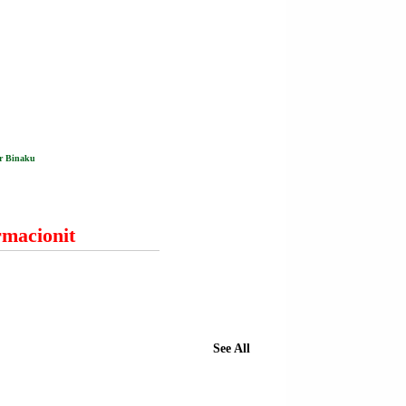
ir Binaku
ormacionit
See All