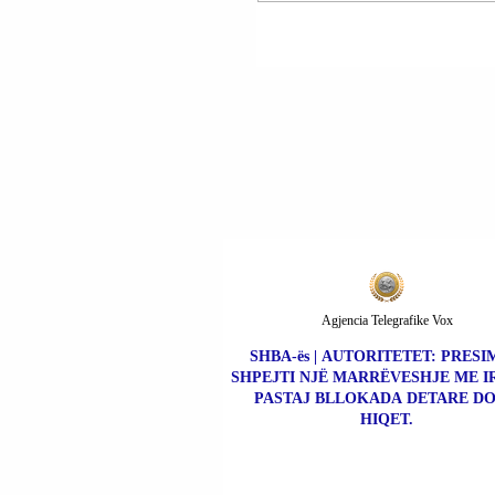
GJYKATA E POSAÇME
KA SHQIPTUAR MAS
SIGURIMI “ARREST 
BURG” PËR SHUMË 
PENALE.
Agjencia Telegrafike Vox
SHBA-ës | AUTORITETET: PRESI
SHPEJTI NJË MARRËVESHJE ME I
PASTAJ BLLOKADA DETARE DO
HIQET.