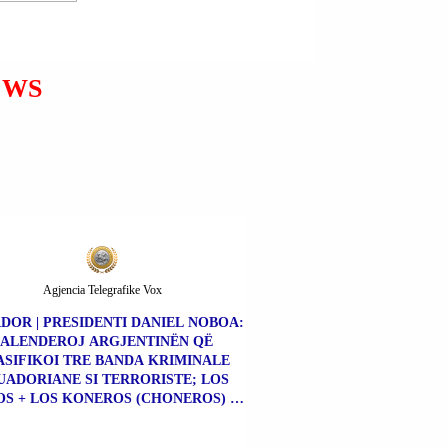
EMIGRANTË NË BORD; DO
TË TRANSFEREN NË
GJADËR | KOHËZGJATJA
MAKSIMALE E
EWS
QËNDRIMIT DO TË JETË
18 MUAJ.
Agjencia Telegrafike Vox
DOR | PRESIDENTI DANIEL NOBOA:
FALENDEROJ ARGJENTINËN QË
SIFIKOI TRE BANDA KRIMINALE
UADORIANE SI TERRORISTE; LOS
S + LOS KONEROS (CHONEROS) +
NE KILLËRS (CHONE KILLERS).