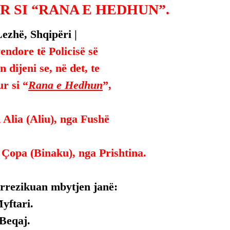
R SI “RANA E HEDHUN”.
ezhë, Shqipëri | 
endore të Policisë së 
 dijeni se, në det, te 
ur si “
Rana e Hedhun
”, 
 Alia (Aliu), nga Fushë 
 Çopa (Binaku), nga Prishtina.
 rrezikuan mbytjen janë:
yftari.
Beqaj.