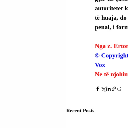
autoritetet 
të huaja, do
penal, i for
Nga z. Erto
© Copyright 
Vox
Ne të njohim
Recent Posts