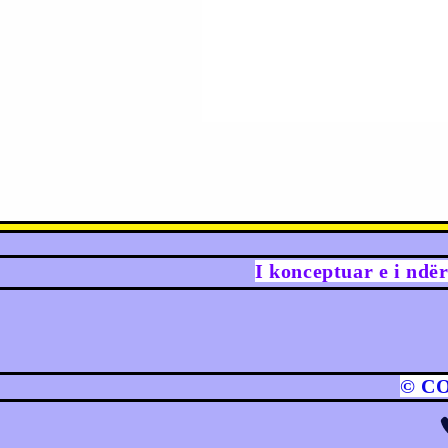
I konceptuar e i ndë
© C