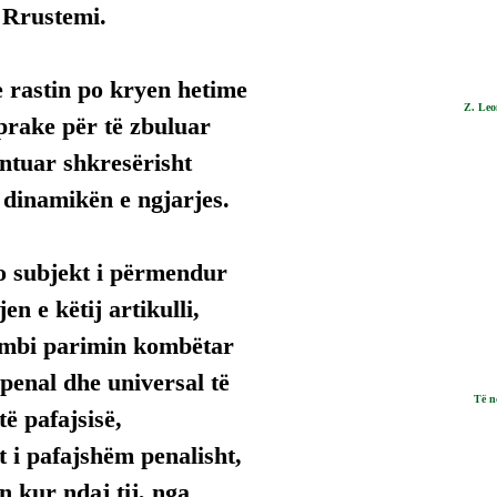
 Rrustemi.
 rastin po kryen hetime 
Z. Leo
prake për të zbuluar 
tuar shkresërisht 
 dinamikën e ngjarjes.
 subjekt i përmendur 
n e këtij artikulli, 
mbi parimin kombëtar 
penal dhe universal të 
Të n
ë pafajsisë, 
 i pafajshëm penalisht, 
n kur ndaj tij, nga 