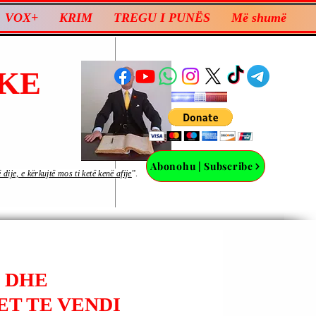
VOX+
KRIM
TREGU I PUNËS
Më shumë
KE
Abonohu | Subscribe
ije, e kërkujtë mos ti ketë kenë afije
”.
) DHE
ET TE VENDI