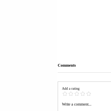
Comments
Add a rating
ISHULL SHËN GJIN | 
Write a comment...
PALI U ARRESTUA;