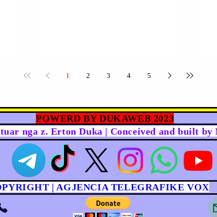
1
2
3
4
5
POWERD BY DUKAWEB 2023
rtuar nga z. Erton Duka | Conceived and built b
OPYRIGHT | AGJENCIA TELEGRAFIKE VOX