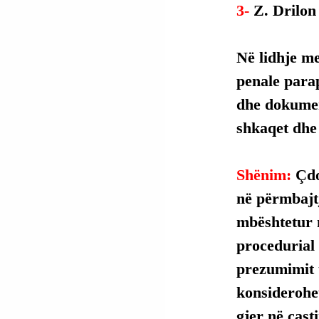
3- 
Z. Drilon
Në lidhje me
penale para
dhe dokumen
shkaqet dhe
Shënim: 
Çdo
në përmbajtje
mbështetur 
procedurial 
prezumimit t
konsiderohet
gjer në çasti