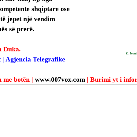
kompetente shqiptare ose 
 të jepet një vendim 
mës së prerë.
n Duka.
Z. Jetm
| Agjencia Telegrafike 
 me botën | 
www.007vox.com
| Burimi yt i inf