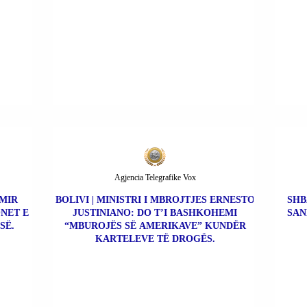
Agjencia Telegrafike Vox
IMIR
BOLIVI | MINISTRI I MBROJTJES ERNESTO
SHB
NET E
JUSTINIANO: DO T’I BASHKOHEMI
SAN
SË.
“MBUROJËS SË AMERIKAVE” KUNDËR
KARTELEVE TË DROGËS.