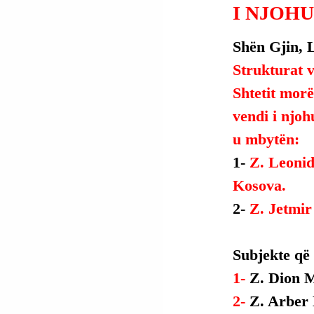
I NJOHU
Shën Gjin, L
Strukturat v
Shtetit morën
vendi i njoh
u mbytën:
1- 
Z. Leonid
Kosova.
2- 
Z. Jetmir
Subjekte që
1- 
Z. Dion M
2- 
Z. Arber 