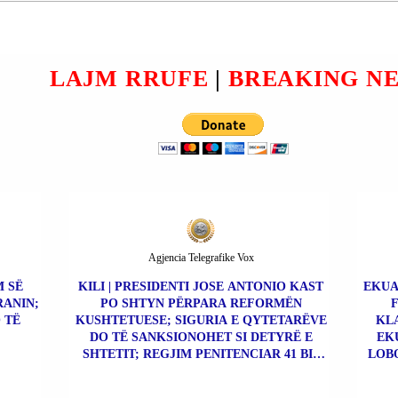
 I
VINTE VËRDALLË ME
Ë
ARMË ZJARRI
NË
AUTOMATIKE (SCORPION)
VEPRA
NË SHËTITOREN E
LAJM RRUFE
|
BREAKING N
PLAZHIT; IU SEKUESTRUA
EDHE MUNICION
LUFTARAK.
Agjencia Telegrafike Vox
M SË
KILI | PRESIDENTI JOSE ANTONIO KAST
EKUA
RANIN;
PO SHTYN PËRPARA REFORMËN
 TË
KUSHTETUESE; SIGURIA E QYTETARËVE
KLA
DO TË SANKSIONOHET SI DETYRË E
EK
SHTETIT; REGJIM PENITENCIAR 41 BIS
LOBO
PËR KAPOT E DROGËS.
ÇO