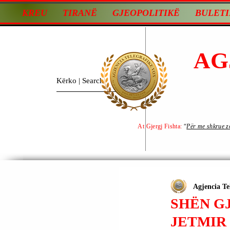
KREU
TIRANË
GJEOPOLITIKË
BULETI
AG
At Gjergj Fishta:
“
Për me shkrue zot
Agjencia Te
SHËN GJ
JETMIR 