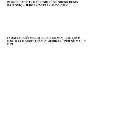
BURGU I FIERIT | U PËRFSHINË NË SHERR DENIS
BAJROVIÇ + JURGEN ZOTAJ + ALDO GJINI.
FSHATI PLASË; MALIQ | DENIS MEMINI DHE ERVIS
DAKOLLI U ARRESTUAN; 28 AFRIKANË PËR NË MALIN
E ZI.