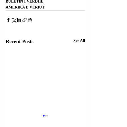
BULETIN I VERDHË
AMERIKA E VERIUT
Recent Posts
See All
PAPA LEO XIV-të
SHBA-ës |
DHE SEKRETARI I
SEKRETARI I