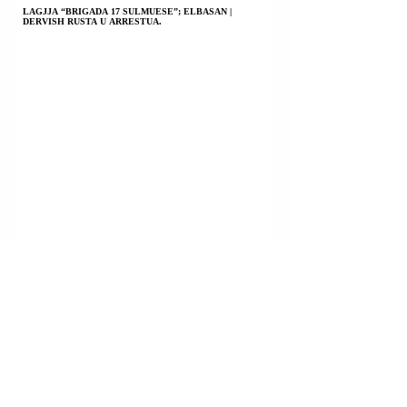
LAGJJA “BRIGADA 17 SULMUESE”; ELBASAN |
DERVISH RUSTA U ARRESTUA.
ELBASAN | ERVIS KUKA U ARRESTUA; TRE
AUTOMJETE TË DJEGURA.