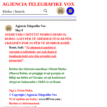
AGJENCIA TELEGRAFIKE V
O
X
Agjencia Telegrafike Vox
May 8
SEKRETARI I SHTETIT MARKO (MARCO)
RUBIO: GATI PËR TË NDËRMJETËSUAR PËR
UKRAINËN POR JO PËR TË HUMBUR KOHË.
Romë, Itali | 
“
Ne mbetemi të gatshëm të 
veprojmë si ndërmjetës, por nuk duam të 
humbasim kohë nëse këto përpjekje nuk 
përparojnë
”.
Kështu tha Sekretari amerikan i Shtetit Marko 
(Marco) Rubio, në përgjigje të një pyetjeje në 
lidhje me luftën në Ukrainë, në një konferencë 
shtypi në Ambasadën e ShBA-ës në Romë.
Nga z. Erton Duka.
© Copyright | Agjencia Telegrafike Vox
Ne të njohim me botën | 
www.007vox.com
| 
Burimi yt i informacionit