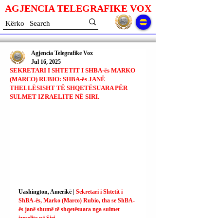
AGJENCIA TELEGRAFIKE V
O
X
Agjencia Telegrafike Vox
Jul 16, 2025
SEKRETARI I SHTETIT I SHBA-ës MARKO
(MARCO) RUBIO: SHBA-ës JANË
THELLËSISHT TË SHQETËSUARA PËR
SULMET IZRAELITE NË SIRI.
Uashington, Amerikë | 
Sekretari i Shtetit i 
ShBA-ës, Marko (Marco) Rubio, tha se ShBA-
ës janë shumë të shqetësuara nga sulmet 
izraelite në Siri.