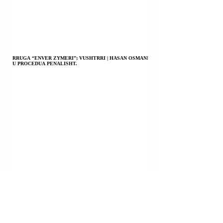
RRUGA “ENVER ZYMERI”; VUSHTRRI | HASAN OSMANI
U PROCEDUA PENALISHT.
FSHATI LABIAN (LLABJAN); ARTANË (NOVOBËRDË) |