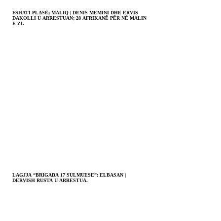
KOMUNIST I CILI
JINPING) ISHIN 
USHTRON
LARTA.
FSHATI PLASË; MALIQ | DENIS MEMINI DHE ERVIS
DAKOLLI U ARRESTUAN; 28 AFRIKANË PËR NË MALIN
BRUTALITET NË
E ZI.
POPULL.
LAGJJA “BRIGADA 17 SULMUESE”; ELBASAN |
DERVISH RUSTA U ARRESTUA.