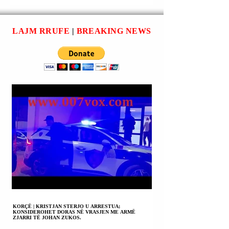
PARAQESIM
E GJENEVËS ISH
MOSKËS
MË PRODUKTIV
MARRËVESHJET
DERI MË TANI.
LAJM RRUFE
|
BREAKING NEWS
ME KIEVIN;
MOSKA DUHET TË
JAPI MIRATIMIN E
SAJ.
KORÇË | KRISTJAN STERJO U ARRESTUA;
KONSIDEROHET DORAS NË VRASJEN ME ARMË
ZJARRI TË JOHAN ZUKOS.