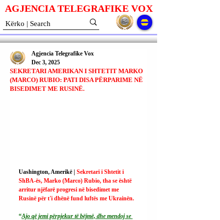
AGJENCIA TELEGRAFIKE V
O
X
Agjencia Telegrafike Vox
Dec 3, 2025
SEKRETARI AMERIKAN I SHTETIT MARKO
(MARCO) RUBIO: PATI DISA PËRPARIME NË
BISEDIMET ME RUSINË.
Uashington, Amerikë | 
Sekretari i Shtetit i 
ShBA-ës, Marko (Marco) Rubio, tha se është 
arritur njëfarë progresi në bisedimet me 
Rusinë për t'i dhënë fund luftës me Ukrainën.
“
Ajo që jemi përpjekur të bëjmë, dhe mendoj se 