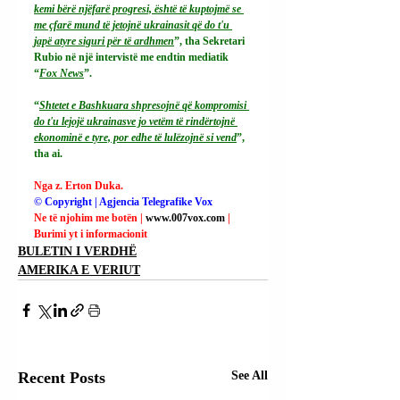
kemi bërë njëfarë progresi, është të kuptojmë se 
me çfarë mund të jetojnë ukrainasit që do t'u 
japë atyre siguri për të ardhmen
”, tha Sekretari 
Rubio në një intervistë me endtin mediatik 
“
Fox News
”.
“
Shtetet e Bashkuara shpresojnë që kompromisi 
do t'u lejojë ukrainasve jo vetëm të rindërtojnë 
ekonominë e tyre, por edhe të lulëzojnë si vend
”, 
tha ai.
Nga z. Erton Duka.
© Copyright | Agjencia Telegrafike Vox
Ne të njohim me botën | 
www.007vox.com
| 
Burimi yt i informacionit
BULETIN I VERDHË
AMERIKA E VERIUT
Recent Posts
See All