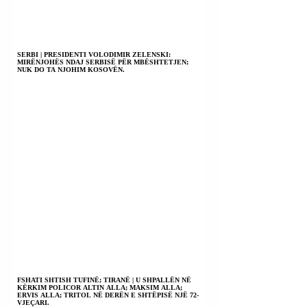
SERBI | PRESIDENTI VOLODIMIR ZELENSKI:
MIRËNJOHËS NDAJ SERBISË PËR MBËSHTETJEN;
NUK DO TA NJOHIM KOSOVËN.
FSHATI SHTISH TUFINË; TIRANË | U SHPALLËN NË
KËRKIM POLICOR ALTIN ALLA; MAKSIM ALLA;
ERVIS ALLA; TRITOL NË DERËN E SHTËPISË NJË 72-
VJEÇARI.