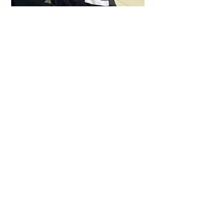
LAGJJA “NR. 14”; RRUGA “VIKTOR EFTIMIU”; KORÇË |
KRISTJAN STERJO U SHPALL NË KËRKIM POLICOR;
VRASJA ME ARMË ZJARRI E JOHAN ZUKOS.
LAGJJA “NR. 13”; DURRËS | DYQANIT TË RIGELS
RAJKUT (I NJOHUR RËNDOM ME NOFKËN ARTISTIKE
“NOIZY”) IU VENDOS LËNDË PLASËSE.