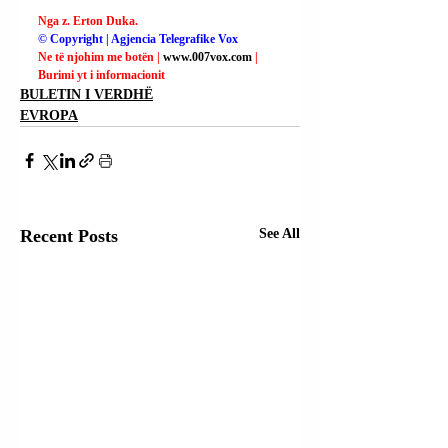
Nga z. Erton Duka.
© Copyright | Agjencia Telegrafike Vox
Ne të njohim me botën | 
www.007vox.com
| 
Burimi yt i informacionit
BULETIN I VERDHË
EVROPA
Recent Posts
See All