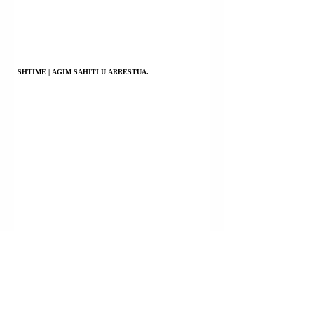
SHTIME | AGIM SAHITI U ARRESTUA.
FSHATI BRADASH; BESIANË (PODUJEVË) | XHEVDET
KASTRATI U ARRESTUA.