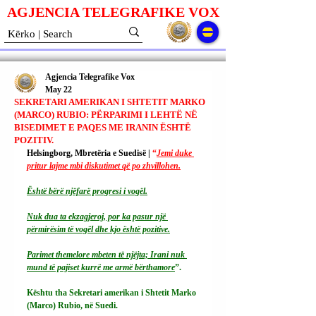
AGJENCIA TELEGRAFIKE V
O
X
Agjencia Telegrafike Vox
May 22
SEKRETARI AMERIKAN I SHTETIT MARKO
(MARCO) RUBIO: PËRPARIMI I LEHTË NË
BISEDIMET E PAQES ME IRANIN ËSHTË
POZITIV.
Helsingborg, Mbretëria e Suedisë | 
“
Jemi duke 
pritur lajme mbi diskutimet që po zhvillohen.
Është bërë njëfarë progresi i vogël.
Nuk dua ta ekzagjeroj, por ka pasur një 
përmirësim të vogël dhe kjo është pozitive.
Parimet themelore mbeten të njëjta; Irani nuk 
mund të pajiset kurrë me armë bërthamore
”.
Kështu tha Sekretari amerikan i Shtetit Marko 
(Marco) Rubio, në Suedi.