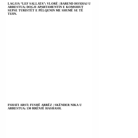
LAGJJA “LEF SALLATA”; VLORË | BAREND HOXHAJ U
ARRESTUA; DOGJI APARTAMENTIN E KOMSHIUT
SEPSE TURISTËT E PËLQENIN ME SHUMË SE TË
TIJIN.
FSHATI ARST; FUSHË ARRËZ | SKËNDER NIKA U
ARRESTUA; 130 RRËNJË HASHASH.