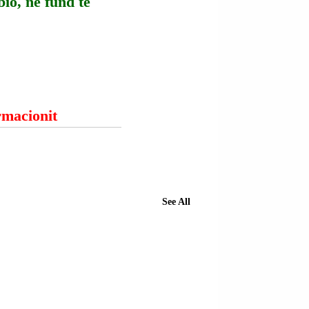
io, në fund të 
ormacionit
See All