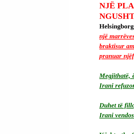
NJË PLA
NGUSHT
Helsingborg,
një marrëves
braktisur am
pranuar njëf
Megjithatë, ë
Irani refuzo
Duhet të fil
Irani vendos