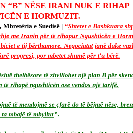
N “B” NËSE IRANI NUK E RIHAP
ICËN E HORMUZIT.
 Mbretëria e Suedisë | 
“
Shtetet e Bashkuara shp
hje me Iranin për të rihapur Ngushticën e Hormu
biciet e tij bërthamore. Negociatat janë duke va
arë progresi, por mbetet shumë për t'u bërë.
shtë thelbësore të zhvillohet një plan B për skenar
n të rihapë ngushticën ose vendos një tarifë.
lojmë të mendojmë se çfarë do të bëjmë nëse, bren
 ta mbajë të mbyllur
”.