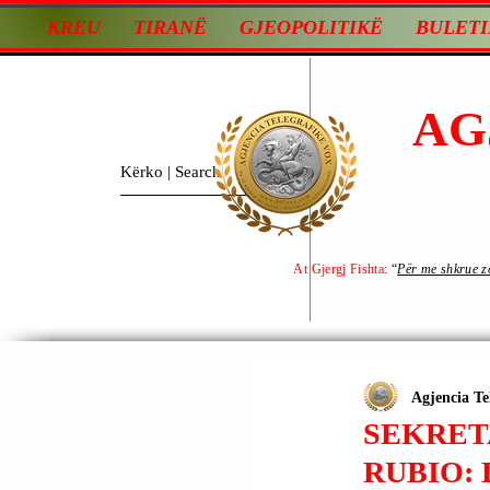
KREU
TIRANË
GJEOPOLITIKË
BULETI
AG
At Gjergj Fishta:
“
Për me shkrue zot
Agjencia Te
SEKRET
RUBIO: