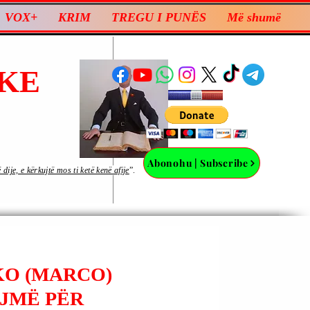
VOX+
KRIM
TREGU I PUNËS
Më shumë
KE
Abonohu | Subscribe
ije, e kërkujtë mos ti ketë kenë afije
”.
KO (MARCO)
OJMË PËR