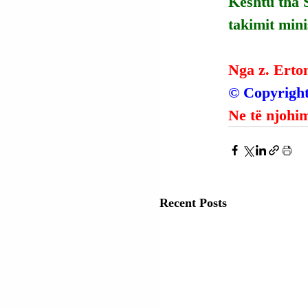
Kështu tha 
takimit min
Nga z. Erto
© Copyright
Ne të njohim
Recent Posts