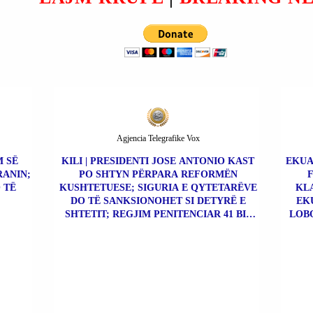
Agjencia Telegrafike Vox
M SË
KILI | PRESIDENTI JOSE ANTONIO KAST
EKUA
RANIN;
PO SHTYN PËRPARA REFORMËN
 TË
KUSHTETUESE; SIGURIA E QYTETARËVE
KLA
DO TË SANKSIONOHET SI DETYRË E
EK
SHTETIT; REGJIM PENITENCIAR 41 BIS
LOBO
PËR KAPOT E DROGËS.
ÇO