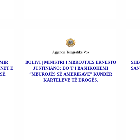
Agjencia Telegrafike Vox
IMIR
BOLIVI | MINISTRI I MBROJTJES ERNESTO
SHB
NET E
JUSTINIANO: DO T’I BASHKOHEMI
SAN
SË.
“MBUROJËS SË AMERIKAVE” KUNDËR
KARTELEVE TË DROGËS.