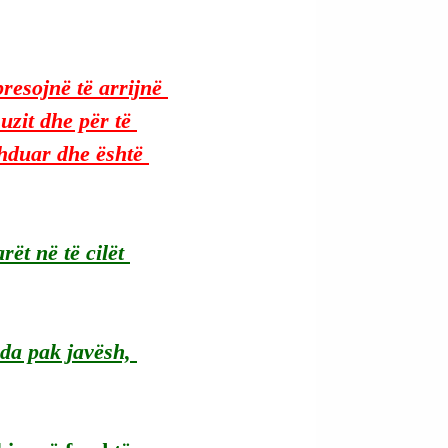
resojnë të arrijnë 
zit dhe për të 
zhduar dhe është 
ët në të cilët 
da pak javësh, 