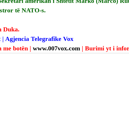
Sekretari amerikan i Shtetit Marko (Marco) Rub
istror të NATO-s.
n Duka.
 | Agjencia Telegrafike Vox
 me botën | 
www.007vox.com
| Burimi yt i inf