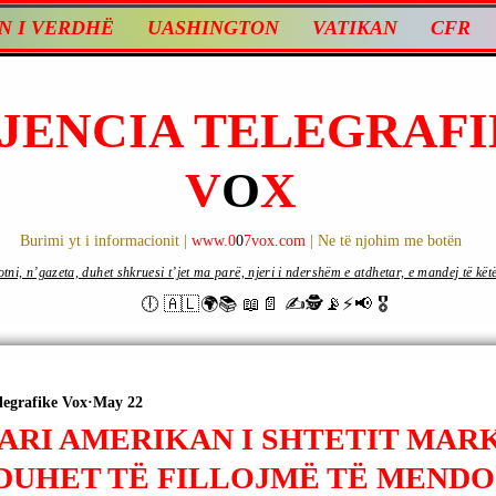
N I VERDHË
UASHINGTON
VATIKAN
CFR
JENCIA TELEGRAFI
V
O
X
Burimi yt i informacionit |
www.0
0
7vox.com
| Ne të njohim me botën
ni, n’gazeta, duhet shkruesi t’jet ma parë, njeri i ndershëm e atdhetar, e mandej të këtë d
🕕 🇦🇱🌍📚 📖📄 ✍🕵️📡⚡️📢 🎖
legrafike Vox
May 22
ARI AMERIKAN I SHTETIT MAR
 DUHET TË FILLOJMË TË MEND