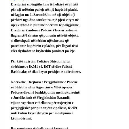
Drejtorinë e Përgjithshme të Policisë së Shtetit 
për një ndërtim pa leje në një hapësirë plazhi, 
në lagjen nr. 1, Sarandë, ku në një objekt (i 
përbërë nga disa struktura, një pjesë e tyre në 
ujë) kryheshin punime ndërtimi të paligjshme, 
Drejtoria Vendore e Policisë Vlorë arrestoi në 
flagrancë 8 shtetas që punonin në këtë objekt, 
si dhe shpalli në kërkim një shtetase që 
posedonte hapësirën e plazhit, për llogari të së 
cilës dyshohet se kryheshin punimet pa leje.
Për këtë ndërtim, Policia e Shtetit njoftoi 
shërbimet e IKMT-së, IMT-së dhe Policisë 
Bashkiake, të cilat kryen prishjen e ndërtimeve.
Ndërkohë, Drejtoria e Përgjithshme e Policisë 
së Shtetit njoftoi Agjencinë e Mbikëqyrjes 
Policore dhe, në bashkëpunim me Prokurorinë 
e Juridiksionit të Përgjithshëm Sarandë, 
vijuan veprimet e thelluara për nxjerrjen e 
përgjegjësive për punonjësit e policisë, të cilët 
nuk kishin kryer detyrën për moslejimin e 
këtij ndërtimi.
Pas veprimeve të thelluara të kryera në 