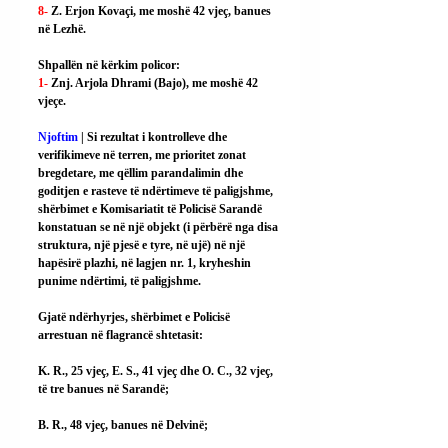
8- 
Z. Erjon Kovaçi, me moshë 42 vjeç, banues 
në Lezhë.
Shpallën në kërkim policor:
1- 
Znj. Arjola Dhrami (Bajo), me moshë 42 
vjeçe.
Njoftim
 | Si rezultat i kontrolleve dhe 
verifikimeve në terren, me prioritet zonat 
bregdetare, me qëllim parandalimin dhe 
goditjen e rasteve të ndërtimeve të paligjshme, 
shërbimet e Komisariatit të Policisë Sarandë 
konstatuan se në një objekt (i përbërë nga disa 
struktura, një pjesë e tyre, në ujë) në një 
hapësirë plazhi, në lagjen nr. 1, kryheshin 
punime ndërtimi, të paligjshme.
Gjatë ndërhyrjes, shërbimet e Policisë 
arrestuan në flagrancë shtetasit:
K. R., 25 vjeç, E. S., 41 vjeç dhe O. C., 32 vjeç, 
të tre banues në Sarandë;
B. R., 48 vjeç, banues në Delvinë;