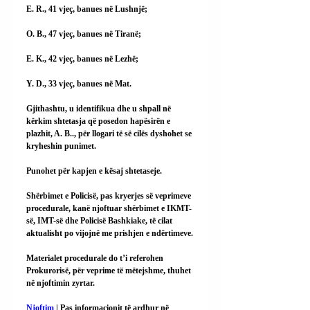
E. R., 41 vjeç, banues në Lushnjë;
O. B., 47 vjeç, banues në Tiranë;
E. K., 42 vjeç, banues në Lezhë;
Y. D., 33 vjeç, banues në Mat.
Gjithashtu, u identifikua dhe u shpall në 
kërkim shtetasja që posedon hapësirën e 
plazhit, A. B.., për llogari të së cilës dyshohet se 
kryheshin punimet.
Punohet për kapjen e kësaj shtetaseje.
Shërbimet e Policisë, pas kryerjes së veprimeve 
procedurale, kanë njoftuar shërbimet e IKMT-
së, IMT-së dhe Policisë Bashkiake, të cilat 
aktualisht po vijojnë me prishjen e ndërtimeve.
Materialet procedurale do t’i referohen 
Prokurorisë, për veprime të mëtejshme, thuhet 
në njoftimin zyrtar.
Njoftim
 | Pas informacionit të ardhur në 