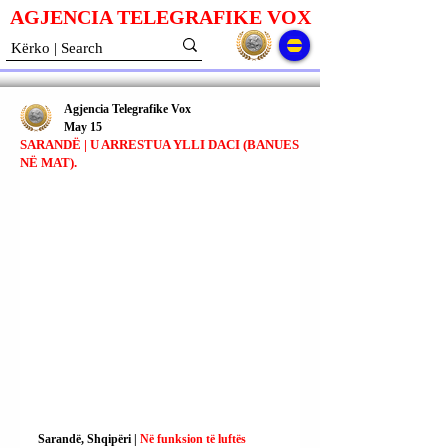
AGJENCIA TELEGRAFIKE V
O
X
Agjencia Telegrafike Vox
May 15
SARANDË | U ARRESTUA YLLI DACI (BANUES
NË MAT).
Sarandë, Shqipëri | 
Në funksion të luftës 