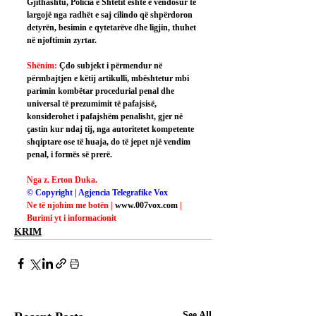
Gjithashtu, Policia e Shtetit është e vendosur të 
largojë nga radhët e saj cilindo që shpërdoron 
detyrën, besimin e qytetarëve dhe ligjin, thuhet 
në njoftimin zyrtar.
Shënim: 
Çdo subjekt i përmendur në 
përmbajtjen e këtij artikulli, mbështetur mbi 
parimin kombëtar procedurial penal dhe 
universal të prezumimit të pafajsisë, 
konsiderohet i pafajshëm penalisht, gjer në 
çastin kur ndaj tij, nga autoritetet kompetente 
shqiptare ose të huaja, do të jepet një vendim 
penal, i formës së prerë.
Nga z. Erton Duka.
© Copyright | Agjencia Telegrafike Vox
Ne të njohim me botën | 
www.007vox.com
| 
Burimi yt i informacionit
KRIM
See All