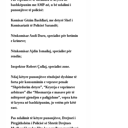
bashkëpunim me AMP-në, u bë ndalimi i 
punonjësve të policisë:
Komisar Gëzim Bashllari, me detyrë Shef i 
Komisariatit të Policisë Sarandë;
Nënkomisar Andi Duro, specialist për hetimin 
e krimeve;
Nënkomisar Ajdin Ismailaj, specialist për 
rendin;
Inspektor Robert Çullaj, specialist zone.
Ndaj këtyre punonjësve rëndojnë dyshime të 
forta për konsumimin e veprave penale 
“Shpërdorim detyre”, “Kryerja e veprimeve 
arbitrare” dhe “Mosmarrja e masave për të 
ndërprerë gjendjen e paligjshme”, vepra këto 
të kryera në bashkëpunim, jo vetëm për këtë 
rast.
Pas ndalimit të këtyre punonjësve, Drejtori i 
Përgjithshëm i Policisë së Shtetit Drejtues 