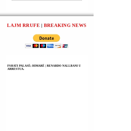
FSHATI
I PLAGOSUR ME
KRYEMADH I
ARMË TË FTOHT
KUKËSIT) U
ARRESTUA;
LAJM RRUFE
|
BREAKING NEWS
PLAGOSJA ME
THIKË E OLSI
MUÇODEMIT.
FSHATI PALASË; HIMARË | RENARDO NALLBANI U
ARRESTUA.