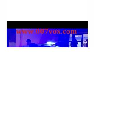
KORÇË | KRISTJAN STERJO U ARRESTUA;
KONSIDEROHET DORAS NË VRASJEN ME ARMË
ZJARRI TË JOHAN ZUKOS.
SERBI | PRESIDENTI VOLODIMIR ZELENSKI:
MIRËNJOHËS NDAJ SERBISË PËR MBËSHTETJEN;