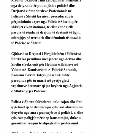
Madhor Skender Hita ka pezulluar menjëherë 
nga detyra katër punonjësit e policisë dhe 
Drejtoria e Standardeve Profesionale në 
Policinë e Shtetit ka nisur procedurat për 
përjashtimin e tyre nga Policia e Shtetit, për 
shkeljet e konstatuara, të cilat kanë sjellë 
pasoja të rënda në drejtim të zbatimit të ligjit, 
mbrojtjes së territorit dhe dëmtimit të imazhit 
të Policisë së Shtetit.
Gjithashtu Drejtori i Përgjithshëm i Policisë së 
Shtetit ka pezulluar menjëherë nga detyra dhe 
Shefin e Seksionit për Hetimin e Krimeve në 
Volum në  Komisariatin e  Policisë Sarandë, 
Komisar Blerim Tafçiu, pasi nuk është 
paraqitur për tu marrë në pyetje gjatë 
veprimeve hetimore që po kryhen nga Agjencia 
e Mbikëqyrjes Policore.
Policia e Shtetit falënderon, inkurajon dhe fton 
qytetarët që të denoncojnë çdo rast abuzimi me 
detyrën nga ana e punonjësve të policisë, si dhe 
çdo rast paligjshmërie që konstatojnë, duke u 
garantuar reagim të shpejtë dhe profesional.