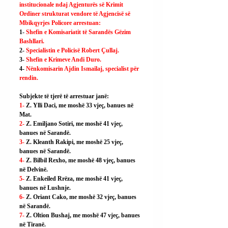
institucionale ndaj Agjenturës së Krimit 
Ordiner strukturat vendore të Agjencisë së 
Mbikqyrjes Policore arrestuan:
1- 
Shefin e Komisariatit të Sarandës Gëzim 
Bashllari.
2- 
Specialistin e Policisë Robert Çullaj.
3- 
Shefin e Krimeve Andi Duro.
4- 
Nënkomisarin Ajdin Ismailaj, specialist për 
rendin.
Subjekte të tjerë të arrestuar janë:
1- 
Z. Ylli Daci, me moshë 33 vjeç, banues në 
Mat.
2- 
Z. Emiljano Sotiri, me moshë 41 vjeç, 
banues në Sarandë.
3- 
Z. Kleanth Rakipi, me moshë 25 vjeç, 
banues në Sarandë.
4- 
Z. Bilbil Rexho, me moshë 48 vjeç, banues 
në Delvinë.
5- 
Z. Enkeiled Rrëza, me moshë 41 vjeç, 
banues në Lushnje.
6- 
Z. Oriant Cako, me moshë 32 vjeç, banues 
në Sarandë.
7- 
Z. Oltion Bushaj, me moshë 47 vjeç, banues 
në Tiranë.