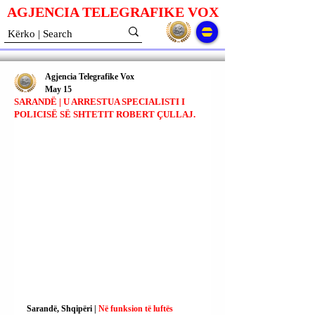
AGJENCIA TELEGRAFIKE V
O
X
Agjencia Telegrafike Vox
May 15
SARANDË | U ARRESTUA SPECIALISTI I
POLICISË SË SHTETIT ROBERT ÇULLAJ.
Sarandë, Shqipëri | 
Në funksion të luftës 