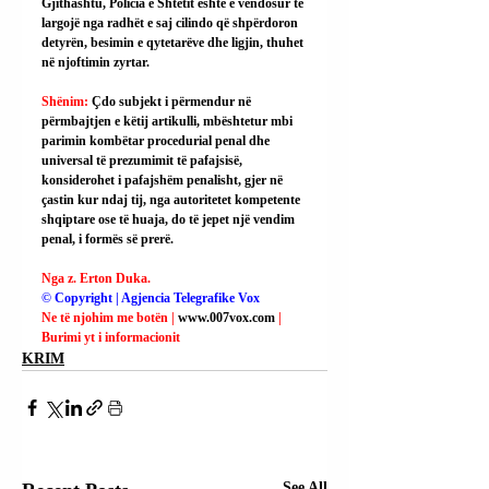
Gjithashtu, Policia e Shtetit është e vendosur të 
largojë nga radhët e saj cilindo që shpërdoron 
detyrën, besimin e qytetarëve dhe ligjin, thuhet 
në njoftimin zyrtar.
Shënim: 
Çdo subjekt i përmendur në 
përmbajtjen e këtij artikulli, mbështetur mbi 
parimin kombëtar procedurial penal dhe 
universal të prezumimit të pafajsisë, 
konsiderohet i pafajshëm penalisht, gjer në 
çastin kur ndaj tij, nga autoritetet kompetente 
shqiptare ose të huaja, do të jepet një vendim 
penal, i formës së prerë.
Nga z. Erton Duka.
© Copyright | Agjencia Telegrafike Vox
Ne të njohim me botën | 
www.007vox.com
| 
Burimi yt i informacionit
KRIM
See All