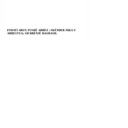
FSHATI ARST; FUSHË ARRËZ | SKËNDER NIKA U
ARRESTUA; 130 RRËNJË HASHASH.
ISHULLI I ZAQINTHOSIT; GREQI | PËR 20 DITËT E
FUNDIT 8 TURISTE DENONCUAN SE U PËRDHUNUAN.