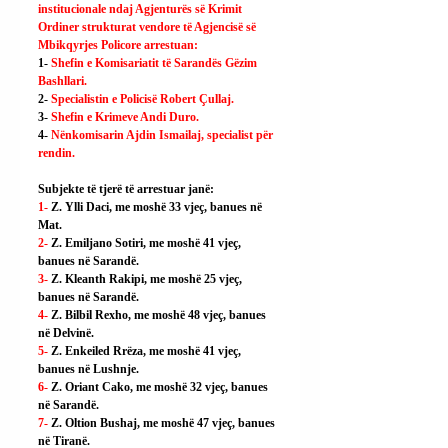
institucionale ndaj Agjenturës së Krimit 
Ordiner strukturat vendore të Agjencisë së 
Mbikqyrjes Policore arrestuan:
1- 
Shefin e Komisariatit të Sarandës Gëzim 
Bashllari.
2- 
Specialistin e Policisë Robert Çullaj.
3- 
Shefin e Krimeve Andi Duro.
4- 
Nënkomisarin Ajdin Ismailaj, specialist për 
rendin.
Subjekte të tjerë të arrestuar janë:
1- 
Z. Ylli Daci, me moshë 33 vjeç, banues në 
Mat.
2- 
Z. Emiljano Sotiri, me moshë 41 vjeç, 
banues në Sarandë.
3- 
Z. Kleanth Rakipi, me moshë 25 vjeç, 
banues në Sarandë.
4- 
Z. Bilbil Rexho, me moshë 48 vjeç, banues 
në Delvinë.
5- 
Z. Enkeiled Rrëza, me moshë 41 vjeç, 
banues në Lushnje.
6- 
Z. Oriant Cako, me moshë 32 vjeç, banues 
në Sarandë.
7- 
Z. Oltion Bushaj, me moshë 47 vjeç, banues 
në Tiranë.