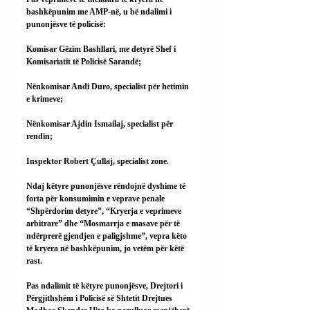
bashkëpunim me AMP-në, u bë ndalimi i 
punonjësve të policisë:
Komisar Gëzim Bashllari, me detyrë Shef i 
Komisariatit të Policisë Sarandë;
Nënkomisar Andi Duro, specialist për hetimin 
e krimeve;
Nënkomisar Ajdin Ismailaj, specialist për 
rendin;
Inspektor Robert Çullaj, specialist zone.
Ndaj këtyre punonjësve rëndojnë dyshime të 
forta për konsumimin e veprave penale 
“Shpërdorim detyre”, “Kryerja e veprimeve 
arbitrare” dhe “Mosmarrja e masave për të 
ndërprerë gjendjen e paligjshme”, vepra këto 
të kryera në bashkëpunim, jo vetëm për këtë 
rast.
Pas ndalimit të këtyre punonjësve, Drejtori i 
Përgjithshëm i Policisë së Shtetit Drejtues 