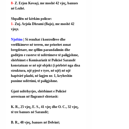
8- 
Z. Erjon Kovaçi, me moshë 42 vjeç, banues 
në Lezhë.
Shpallën në kërkim policor:
1- 
Znj. Arjola Dhrami (Bajo), me moshë 42 
vjeçe.
Njoftim
 | Si rezultat i kontrolleve dhe 
verifikimeve në terren, me prioritet zonat 
bregdetare, me qëllim parandalimin dhe 
goditjen e rasteve të ndërtimeve të paligjshme, 
shërbimet e Komisariatit të Policisë Sarandë 
konstatuan se në një objekt (i përbërë nga disa 
struktura, një pjesë e tyre, në ujë) në një 
hapësirë plazhi, në lagjen nr. 1, kryheshin 
punime ndërtimi, të paligjshme.
Gjatë ndërhyrjes, shërbimet e Policisë 
arrestuan në flagrancë shtetasit:
K. R., 25 vjeç, E. S., 41 vjeç dhe O. C., 32 vjeç, 
të tre banues në Sarandë;
B. R., 48 vjeç, banues në Delvinë;