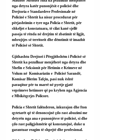
Madhor Skender Hita ka pezulluar menjëherë 
nga detyra katër punonjësit e policisë dhe 
Drejtoria e Standardeve Profesionale në 
Policinë e Shtetit ka nisur procedurat për 
përjashtimin e tyre nga Policia e Shtetit, për 
shkeljet e konstatuara, të cilat kanë sjellë 
pasoja të rënda në drejtim të zbatimit të ligjit, 
mbrojtjes së territorit dhe dëmtimit të imazhit 
të Policisë së Shtetit.
Gjithashtu Drejtori i Përgjithshëm i Policisë së 
Shtetit ka pezulluar menjëherë nga detyra dhe 
Shefin e Seksionit për Hetimin e Krimeve në 
Volum në  Komisariatin e  Policisë Sarandë, 
Komisar Blerim Tafçiu, pasi nuk është 
paraqitur për tu marrë në pyetje gjatë 
veprimeve hetimore që po kryhen nga Agjencia 
e Mbikëqyrjes Policore.
Policia e Shtetit falënderon, inkurajon dhe fton 
qytetarët që të denoncojnë çdo rast abuzimi me 
detyrën nga ana e punonjësve të policisë, si dhe 
çdo rast paligjshmërie që konstatojnë, duke u 
garantuar reagim të shpejtë dhe profesional.