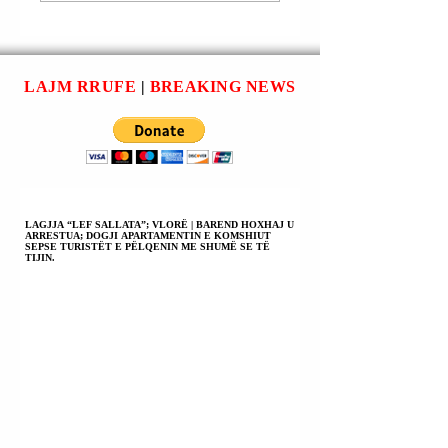
MAT).
LAJM RRUFE
|
BREAKING NEWS
LAGJJA “LEF SALLATA”; VLORË | BAREND HOXHAJ U
ARRESTUA; DOGJI APARTAMENTIN E KOMSHIUT
SEPSE TURISTËT E PËLQENIN ME SHUMË SE TË
TIJIN.