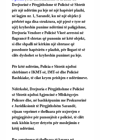
Drejtorinë e Përgjithshme të Policisë së Shtetit 
për një ndërtim pa leje në një hapësirë plazhi, 
në lagjen nr. 1, Sarandë, ku në një objekt (i 
përbërë nga disa struktura, një pjesë e tyre në 
ujë) kryheshin punime ndërtimi të paligjshme, 
Drejtoria Vendore e Policisë Vlorë arrestoi në 
flagrancë 8 shtetas që punonin në këtë objekt, 
si dhe shpalli në kërkim një shtetase që 
posedonte hapësirën e plazhit, për llogari të së 
cilës dyshohet se kryheshin punimet pa leje.
Për këtë ndërtim, Policia e Shtetit njoftoi 
shërbimet e IKMT-së, IMT-së dhe Policisë 
Bashkiake, të cilat kryen prishjen e ndërtimeve.
Ndërkohë, Drejtoria e Përgjithshme e Policisë 
së Shtetit njoftoi Agjencinë e Mbikëqyrjes 
Policore dhe, në bashkëpunim me Prokurorinë 
e Juridiksionit të Përgjithshëm Sarandë, 
vijuan veprimet e thelluara për nxjerrjen e 
përgjegjësive për punonjësit e policisë, të cilët 
nuk kishin kryer detyrën për moslejimin e 
këtij ndërtimi.
Pas veprimeve të thelluara të kryera në 