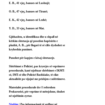
E. R., 41 vjeç, banues në Lushnjë;
O. B., 47 vjeç, banues në Tiranë;
E. K., 42 vjeç, banues në Lezhë;
Y. D., 33 vjeç, banues në Mat.
Gjithashtu, u identifikua dhe u shpall në 
kërkim shtetasja që posedon hapësirën e 
plazhit, A. B.., për llogari të së cilës dyshohet se 
kryheshin punimet.
Punohet për kapjen e kësaj shtetaseje.
Shërbimet e Policisë, pas kryerjes së veprimeve 
procedurale, kanë njoftuar shërbimet e IKMT-
së, IMT-së dhe Policisë Bashkiake, të cilat 
aktualisht po vijojnë me prishjen e ndërtimeve.
Materialet procedurale do t’i referohen 
Prokurorisë, për veprime të mëtejshme, thuhet 
në njoftimin zyrtar.
Njoftim
 | Pas informacionit të ardhur në 