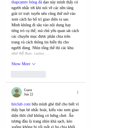
thapcamtv bóng đá
 dạo này mình thấy có 
người nhắc tới khi nói về các nền tảng 
giải trí trực tuyến nên cũng thử mở vào 
xem cách họ bố trí giao diện ra sao. 
Mình không đi sâu vào nội dung hay 
từng trò cụ thể, mà chủ yếu quan sát cách 
các chuyên mục được phân chia trên 
trang và cách thông tin hiển thị cho 
người dùng. Nhìn tổng thể thì các khu 
như thể thao, casino,…
Show More
Like
Reply
Guest
Jun 22
hitclub com
 bữa mình ghé thử cho biết vì 
thấy bạn bè nhắc hoài, kiểu vào xem giao 
diện thôi chứ không có hứng chơi. Ấn 
tượng đầu là trang nhìn khá sạch, kéo 
xuống không bị rối mắt vì họ chia khối 