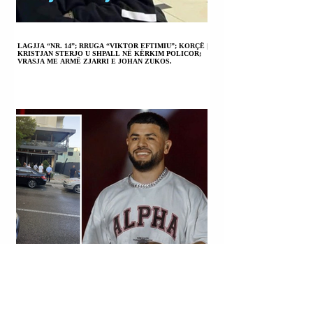
LAGJJA “NR. 14”; RRUGA “VIKTOR EFTIMIU”; KORÇË |
KRISTJAN STERJO U SHPALL NË KËRKIM POLICOR;
VRASJA ME ARMË ZJARRI E JOHAN ZUKOS.
LAGJJA “NR. 13”; DURRËS | DYQANIT TË RIGELS
RAJKUT (I NJOHUR RËNDOM ME NOFKËN ARTISTIKE
“NOIZY”) IU VENDOS LËNDË PLASËSE.