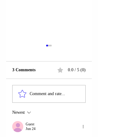
3 Comments
0.0 / 5 (0)
SARANDË | U
SARANDË | U
ARRESTUA BILBIL
ARRESTUA
Comment and rate...
REXHO (BANUES
KLEANTH RAKIPI
NË DELVINË).
Newest
Guest
Jun 24