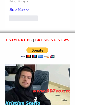
thấy, bấm qua…
Show More
Like
Reply
LAJM RRUFE
|
BREAKING NEWS