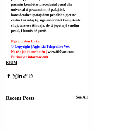
parimin kombëtar procedurial penal dhe 
universal të prezumimit të pafajsisë, 
konsiderohet i pafajshëm penalisht, gjer në 
çastin kur ndaj tij, nga autoritetet kompetente 
shqiptare ose të huaja, do të jepet një vendim 
penal, i formës së prerë.
Nga z. Erton Duka.
© Copyright | Agjencia Telegrafike Vox
Ne të njohim me botën | 
www.007vox.com
| 
Burimi yt i informacionit
KRIM
Recent Posts
See All