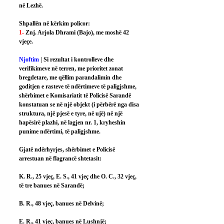
në Lezhë.
Shpallën në kërkim policor:
1- 
Znj. Arjola Dhrami (Bajo), me moshë 42 
vjeçe.
Njoftim
 | Si rezultat i kontrolleve dhe 
verifikimeve në terren, me prioritet zonat 
bregdetare, me qëllim parandalimin dhe 
goditjen e rasteve të ndërtimeve të paligjshme, 
shërbimet e Komisariatit të Policisë Sarandë 
konstatuan se në një objekt (i përbërë nga disa 
struktura, një pjesë e tyre, në ujë) në një 
hapësirë plazhi, në lagjen nr. 1, kryheshin 
punime ndërtimi, të paligjshme.
Gjatë ndërhyrjes, shërbimet e Policisë 
arrestuan në flagrancë shtetasit:
K. R., 25 vjeç, E. S., 41 vjeç dhe O. C., 32 vjeç, 
të tre banues në Sarandë;
B. R., 48 vjeç, banues në Delvinë;
E. R., 41 vjeç, banues në Lushnjë;