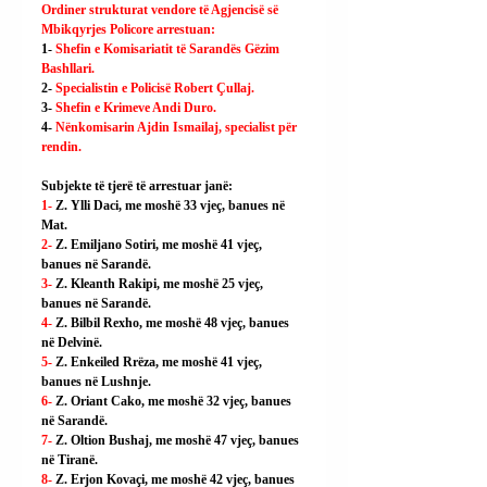
Ordiner strukturat vendore të Agjencisë së 
Mbikqyrjes Policore arrestuan:
1- 
Shefin e Komisariatit të Sarandës Gëzim 
Bashllari.
2- 
Specialistin e Policisë Robert Çullaj.
3- 
Shefin e Krimeve Andi Duro.
4- 
Nënkomisarin Ajdin Ismailaj, specialist për 
rendin.
Subjekte të tjerë të arrestuar janë:
1- 
Z. Ylli Daci, me moshë 33 vjeç, banues në 
Mat.
2- 
Z. Emiljano Sotiri, me moshë 41 vjeç, 
banues në Sarandë.
3- 
Z. Kleanth Rakipi, me moshë 25 vjeç, 
banues në Sarandë.
4- 
Z. Bilbil Rexho, me moshë 48 vjeç, banues 
në Delvinë.
5- 
Z. Enkeiled Rrëza, me moshë 41 vjeç, 
banues në Lushnje.
6- 
Z. Oriant Cako, me moshë 32 vjeç, banues 
në Sarandë.
7- 
Z. Oltion Bushaj, me moshë 47 vjeç, banues 
në Tiranë.
8- 
Z. Erjon Kovaçi, me moshë 42 vjeç, banues 