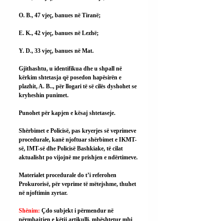
O. B., 47 vjeç, banues në Tiranë;
E. K., 42 vjeç, banues në Lezhë;
Y. D., 33 vjeç, banues në Mat.
Gjithashtu, u identifikua dhe u shpall në 
kërkim shtetasja që posedon hapësirën e 
plazhit, A. B.., për llogari të së cilës dyshohet se 
kryheshin punimet.
Punohet për kapjen e kësaj shtetaseje.
Shërbimet e Policisë, pas kryerjes së veprimeve 
procedurale, kanë njoftuar shërbimet e IKMT-
së, IMT-së dhe Policisë Bashkiake, të cilat 
aktualisht po vijojnë me prishjen e ndërtimeve.
Materialet procedurale do t’i referohen 
Prokurorisë, për veprime të mëtejshme, thuhet 
në njoftimin zyrtar.
Shënim: 
Çdo subjekt i përmendur në 
përmbajtjen e këtij artikulli, mbështetur mbi 