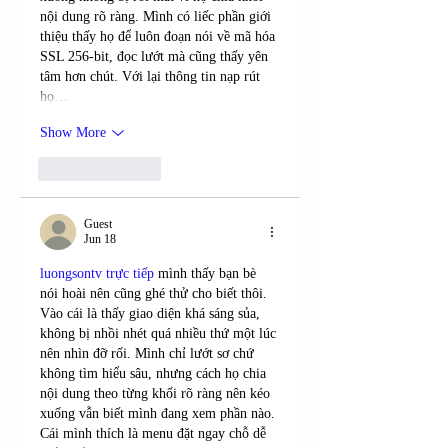
nội dung rõ ràng. Mình có liếc phần giới 
thiệu thấy họ để luôn đoạn nói về mã hóa 
SSL 256-bit, đọc lướt mà cũng thấy yên 
tâm hơn chút. Với lại thông tin nạp rút 
họ…
Show More
Like
Reply
Guest
Jun 18
luongsontv trực tiếp
 mình thấy bạn bè 
nói hoài nên cũng ghé thử cho biết thôi. 
Vào cái là thấy giao diện khá sáng sủa, 
không bị nhồi nhét quá nhiều thứ một lúc 
nên nhìn đỡ rối. Mình chỉ lướt sơ chứ 
không tìm hiểu sâu, nhưng cách họ chia 
nội dung theo từng khối rõ ràng nên kéo 
xuống vẫn biết mình đang xem phần nào. 
Cái mình thích là menu đặt ngay chỗ dễ 