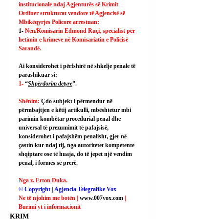
institucionale ndaj Agjenturës së Krimit 
Ordiner strukturat vendore të Agjencisë së 
Mbikëqyrjes Policore arrestuan:
1- 
Nën/Komisarin Edmond Ruçi, specialist për 
hetimin e krimeve në Komisariatin e Policisë 
Sarandë.
Ai
 konsiderohet i përfshirë në shkelje penale të 
parashikuar si:
1- 
“
Shpërdorim detyre
”.
Shënim: 
Çdo subjekt i përmendur në 
përmbajtjen e këtij artikulli, mbështetur mbi 
parimin kombëtar procedurial penal dhe 
universal të prezumimit të pafajsisë, 
konsiderohet i pafajshëm penalisht, gjer në 
çastin kur ndaj tij, nga autoritetet kompetente 
shqiptare ose të huaja, do të jepet një vendim 
penal, i formës së prerë.
Nga z. Erton Duka.
© Copyright | Agjencia Telegrafike Vox
Ne të njohim me botën | 
www.007vox.com
| 
Burimi yt i informacionit
KRIM