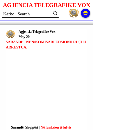
AGJENCIA TELEGRAFIKE V
O
X
Agjencia Telegrafike Vox
May 20
SARANDË | NËN/KOMISARI EDMOND RUÇI U
ARRESTUA.
Sarandë, Shqipëri | 
Në funksion të luftës 