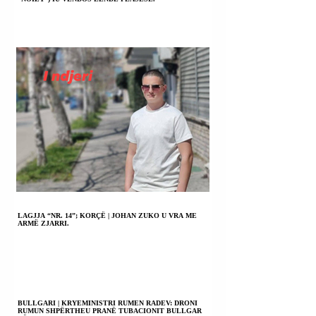
LAGJJA “NR. 14”; KORÇË | JOHAN ZUKO U VRA ME
ARMË ZJARRI.
BULLGARI | KRYEMINISTRI RUMEN RADEV: DRONI
RUMUN SHPËRTHEU PRANË TUBACIONIT BULLGAR