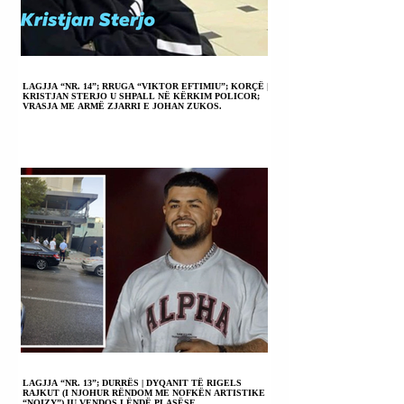
LAGJJA “NR. 14”; RRUGA “VIKTOR EFTIMIU”; KORÇË |
KRISTJAN STERJO U SHPALL NË KËRKIM POLICOR;
VRASJA ME ARMË ZJARRI E JOHAN ZUKOS.
LAGJJA “NR. 13”; DURRËS | DYQANIT TË RIGELS
RAJKUT (I NJOHUR RËNDOM ME NOFKËN ARTISTIKE
“NOIZY”) IU VENDOS LËNDË PLASËSE.