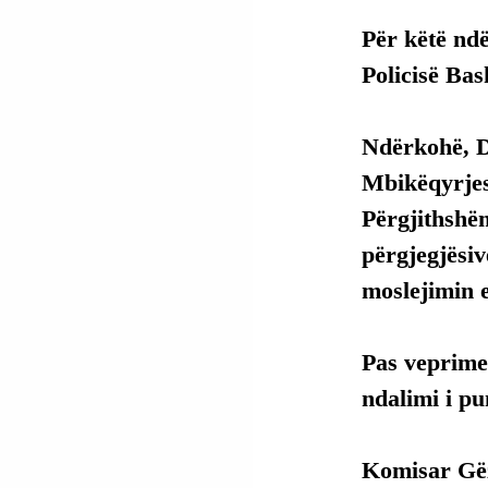
Për këtë ndë
Policisë Bas
Ndërkohë, Dr
Mbikëqyrjes
Përgjithshëm
përgjegjësiv
moslejimin e
Pas veprime
ndalimi i pu
Komisar Gëzi