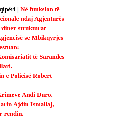
ipëri | 
Në funksion të 
tucionale ndaj Agjenturës 
rdiner strukturat 
Agjencisë së Mbikqyrjes 
estuan:
Komisariatit të Sarandës 
lari.
in e Policisë Robert 
Krimeve Andi Duro.
rin Ajdin Ismailaj, 
ër rendin.