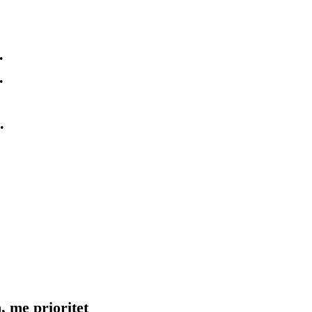
.
.
.
, me prioritet 