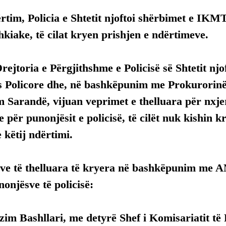
rtim, Policia e Shtetit njoftoi shërbimet e IKM
hkiake, të cilat kryen prishjen e ndërtimeve.
ejtoria e Përgjithshme e Policisë së Shtetit njo
 Policore dhe, në bashkëpunim me Prokurorinë e
 Sarandë, vijuan veprimet e thelluara për nxje
e për punonjësit e policisë, të cilët nuk kishin k
 këtij ndërtimi.
ve të thelluara të kryera në bashkëpunim me A
nonjësve të policisë:
m Bashllari, me detyrë Shef i Komisariatit të 