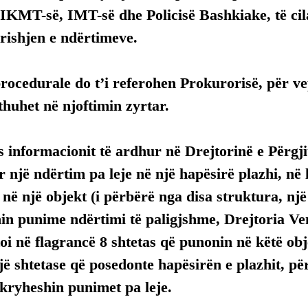
IKMT-së, IMT-së dhe Policisë Bashkiake, të cila
rishjen e ndërtimeve.
rocedurale do t’i referohen Prokurorisë, për ve
huhet në njoftimin zyrtar.
as informacionit të ardhur në Drejtorinë e Përgji
r një ndërtim pa leje në një hapësirë plazhi, në l
në një objekt (i përbërë nga disa struktura, një 
in punime ndërtimi të paligjshme, Drejtoria Ven
oi në flagrancë 8 shtetas që punonin në këtë obje
ë shtetase që posedonte hapësirën e plazhit, për l
kryheshin punimet pa leje.