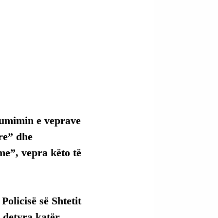
sumimin e veprave 
re” dhe 
e”, vepra këto të 
Policisë së Shtetit 
detyra katër 