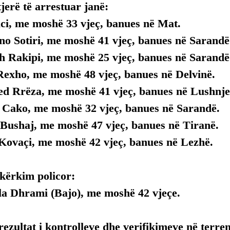
tjerë të arrestuar janë:
aci, me moshë 33 vjeç, banues në Mat.
no Sotiri, me moshë 41 vjeç, banues në Sarandë
h Rakipi, me moshë 25 vjeç, banues në Sarandë
 Rexho, me moshë 48 vjeç, banues në Delvinë.
ed Rrëza, me moshë 41 vjeç, banues në Lushnje
 Cako, me moshë 32 vjeç, banues në Sarandë.
 Bushaj, me moshë 47 vjeç, banues në Tiranë.
Kovaçi, me moshë 42 vjeç, banues në Lezhë.
 kërkim policor:
la Dhrami (Bajo), me moshë 42 vjeçe.
i rezultat i kontrolleve dhe verifikimeve në terren