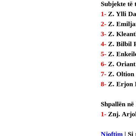
Subjekte të 
1- 
Z. Ylli D
2- 
Z. Emilja
3- 
Z. Kleant
4- 
Z. Bilbil
5- 
Z. Enkeil
6- 
Z. Oriant
7- 
Z. Oltion
8- 
Z. Erjon 
Shpallën në
1- 
Znj. Arjo
Njoftim
 | S