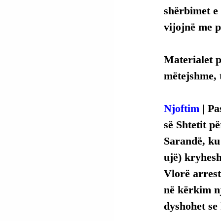
shërbimet e 
vijojnë me p
Materialet p
mëtejshme, t
Njoftim
 | P
së Shtetit pë
Sarandë, ku 
ujë) kryhesh
Vlorë arrest
në kërkim nj
dyshohet se 