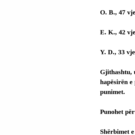
O. B., 47 vj
E. K., 42 vj
Y. D., 33 vj
Gjithashtu, 
hapësirën e 
punimet.
Punohet për 
Shërbimet e 