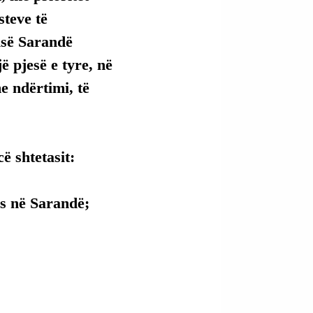
teve të 
isë Sarandë 
ë pjesë e tyre, në 
e ndërtimi, të 
ë shtetasit:
ues në Sarandë;