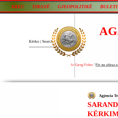
KREU
TIRANË
GJEOPOLITIKË
BULETI
AG
At Gjergj Fishta:
“
Për me shkrue zot
Agjencia Te
SARANDË
KËRKIM