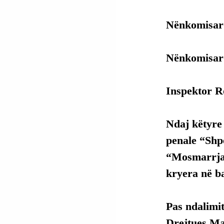
Nënkomisar 
Nënkomisar A
Inspektor Ro
Ndaj këtyre
penale “Shp
“Mosmarrja 
kryera në b
Pas ndalimit
Drejtues Ma