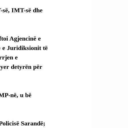
T-së, IMT-së dhe 
ftoi Agjencinë e 
 Juridiksionit të 
rrjen e 
ryer detyrën për 
MP-në, u bë 
Policisë Sarandë;