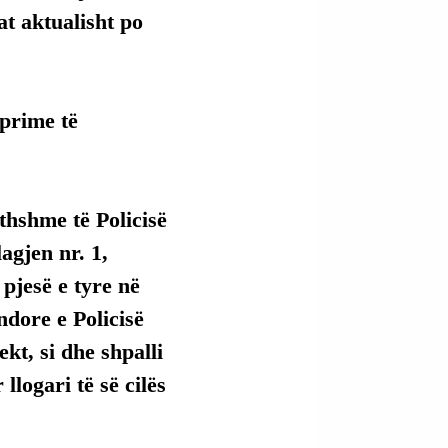
t aktualisht po 
prime të 
thshme të Policisë 
agjen nr. 1, 
pjesë e tyre në 
dore e Policisë 
kt, si dhe shpalli 
logari të së cilës 