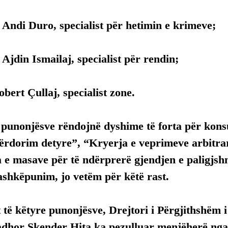
Andi Duro, specialist për hetimin e krimeve;
jdin Ismailaj, specialist për rendin;
bert Çullaj, specialist zone.
 punonjësve rëndojnë dyshime të forta për kon
ërdorim detyre”, “Kryerja e veprimeve arbitra
e masave për të ndërprerë gjendjen e paligjshm
ashkëpunim, jo vetëm për këtë rast.
 të këtyre punonjësve, Drejtori i Përgjithshëm i 
dhor Skender Hita ka pezulluar menjëherë nga 