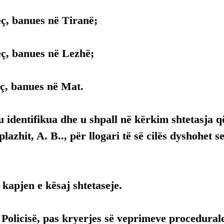
eç, banues në Tiranë;
eç, banues në Lezhë;
eç, banues në Mat.
u identifikua dhe u shpall në kërkim shtetasja 
plazhit, A. B.., për llogari të së cilës dyshohet s
kapjen e kësaj shtetaseje.
Policisë, pas kryerjes së veprimeve procedurale