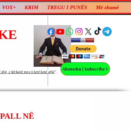
VOX+
KRIM
TREGU I PUNËS
Më shumë
KE
Abonohu | Subscribe
ije, e kërkujtë mos ti ketë kenë afije
”.
HPALL NË