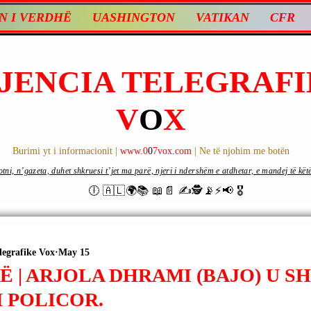
N I VERDHË
UASHINGTON
VATIKAN
CFR
JENCIA TELEGRAFI
V
O
X
Burimi yt i informacionit |
www.0
0
7vox.com
| Ne të njohim me botën
ni, n’gazeta, duhet shkruesi t’jet ma parë, njeri i ndershëm e atdhetar, e mandej të këtë d
🕕 🇦🇱🌍📚 📖📄 ✍🕵️📡⚡️📢 🎖
legrafike Vox
May 15
 | ARJOLA DHRAMI (BAJO) U S
 POLICOR.