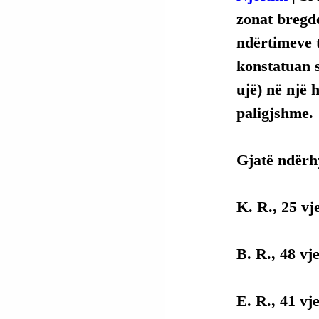
zonat bregde
ndërtimeve t
konstatuan s
ujë) në një 
paligjshme.
Gjatë ndërhy
K. R., 25 vj
B. R., 48 vj
E. R., 41 vj