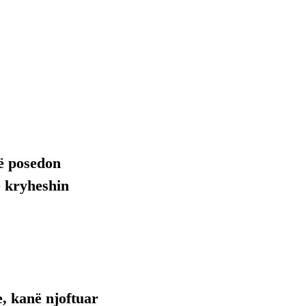
që posedon 
e kryheshin 
, kanë njoftuar 