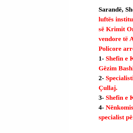
Sarandë, Shq
luftës insti
së Krimit O
vendore të 
Policore arr
1- 
Shefin e 
Gëzim Bashl
2- 
Specialist
Çullaj.
3- 
Shefin e 
4- 
Nënkomisa
specialist p