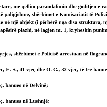
tare, me qëllim parandalimin dhe goditjen e ras
ë paligjshme, shërbimet e Komisariatit të Polic
e në një objekt (i përbërë nga disa struktura, nj
hapësirë plazhi, në lagjen nr. 1, kryheshin punim
rjes, shërbimet e Policisë arrestuan në flagranc
eç, E. S., 41 vjeç dhe O. C., 32 vjeç, të tre ban
eç, banues në Delvinë;
eç, banues në Lushnjë;