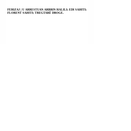
FERIZAJ | U ARRESTUAN ARBRIN HALILI; EDI SAHITI;
FLORENT SAHITI; TREGTARË DROGE.
PRISHTINË | U ARRESTUAN RINOR SHALA; ZORGAN
ASMARI; SINAI JAKUPI; LUKAS BENITO NERK; SHERR.