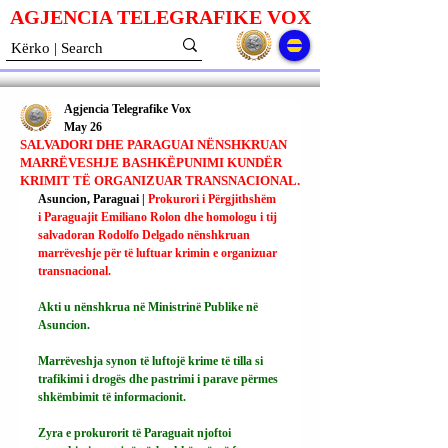
AGJENCIA TELEGRAFIKE V
O
X
Agjencia Telegrafike Vox
May 26
SALVADORI DHE PARAGUAI NËNSHKRUAN
MARRËVESHJE BASHKËPUNIMI KUNDËR
KRIMIT TË ORGANIZUAR TRANSNACIONAL.
Asuncion, Paraguai | 
Prokurori i Përgjithshëm 
i Paraguajit Emiliano Rolon dhe homologu i tij 
salvadoran Rodolfo Delgado nënshkruan 
marrëveshje për të luftuar krimin e organizuar 
transnacional.
Akti u nënshkrua në Ministrinë Publike në 
Asuncion.
Marrëveshja synon të luftojë krime të tilla si 
trafikimi i drogës dhe pastrimi i parave përmes 
shkëmbimit të informacionit.
Zyra e prokurorit të Paraguait njoftoi 