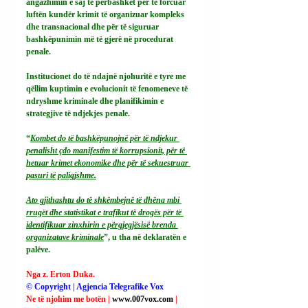
angazhimin e saj të përbashkët për të forcuar 
luftën kundër krimit të organizuar kompleks 
dhe transnacional dhe për të siguruar 
bashkëpunimin më të gjerë në procedurat 
penale.
Institucionet do të ndajnë njohuritë e tyre me 
qëllim kuptimin e evolucionit të fenomeneve të 
ndryshme kriminale dhe planifikimin e 
strategjive të ndjekjes penale.
“
Kombet do të bashkëpunojnë për të ndjekur 
penalisht çdo manifestim të korrupsionit, për të 
hetuar krimet ekonomike dhe për të sekuestruar 
pasuri të paligjshme.
Ato gjithashtu do të shkëmbejnë të dhëna mbi 
rrugët dhe statistikat e trafikut të drogës për të 
identifikuar zinxhirin e përgjegjësisë brenda 
organizatave kriminale
”, u tha në deklaratën e 
palëve.
Nga z. Erton Duka.
© Copyright | Agjencia Telegrafike Vox
Ne të njohim me botën | 
www.007vox.com
| 