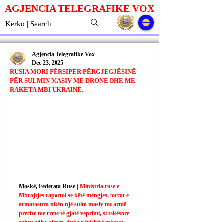
AGJENCIA TELEGRAFIKE V
O
X
Agjencia Telegrafike Vox
Dec 23, 2025
RUSIA MORI PËRSIPËR PËRGJEGJËSINË
PËR SULMIN MASIV ME DRONE DHE ME
RAKETA MBI UKRAINË.
Moskë, Federata Ruse | 
Ministria ruse e 
Mbrojtjes raportoi se këtë mëngjes, forcat e 
armatosura nisën një sulm masiv me armë 
precize me rreze të gjatë veprimi, si tokësore 
ashtu edhe ajrore, duke përfshirë raketat 