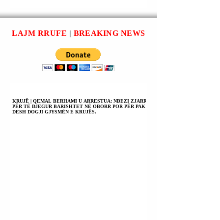
RUSIA PO
ZHVILLON NJË
ARMË PËR TË
LAJM RRUFE
|
BREAKING NEWS
GODITUR RRJETIN
SATELITOR
“STARLINK”.
KRUJË | QEMAL BERHAMI U ARRESTUA; NDEZI ZJARR
PËR TË DJEGUR BARISHTET NË OBORR POR PËR PAK
DESH DOGJI GJYSMËN E KRUJËS.