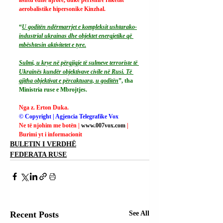
aerobalistike hipersonike Kinzhal.
“
U goditën ndërmarrjet e kompleksit ushtarako-
industrial ukrainas dhe objektet energjetike që 
mbështesin aktivitetet e tyre.
Sulmi, u krye në përgjigje të sulmeve terroriste të 
Ukrainës kundër objektivave civile në Rusi. Të 
gjitha objektivat e përcaktuara, u goditën
”, tha 
Ministria ruse e Mbrojtjes.
Nga z. Erton Duka.
© Copyright | Agjencia Telegrafike Vox
Ne të njohim me botën | 
www.007vox.com
| 
Burimi yt i informacionit
BULETIN I VERDHË
FEDERATA RUSE
Recent Posts
See All