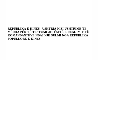
REPUBLIKA E KINËS | USHTRIA NISI USHTRIME TË
MËDHA PËR TË TESTUAR AFTËSITË E REAGIMIT TË
KOMANDANTËVE NDAJ NJË SULMI NGA REPUBLIKA
POPULLORE E KINËS.
ARGJENTINË | QEVERIA ULTRALIBERALE E
PRESIDENTIT JAVIER MILEI NUK ARRITI TË
KALONTE NË PARLAMENT PROJEKTLIGJIN QË