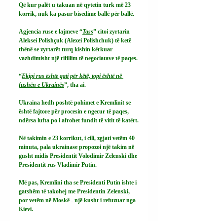
Që kur palët u takuan në qytetin turk më 23 
korrik, nuk ka pasur bisedime ballë për ballë.
Agjencia ruse e lajmeve “
Tass
” citoi zyrtarin 
Aleksei Polishçuk (Alexei Polishchuk) të ketë 
thënë se zyrtarët turq kishin kërkuar 
vazhdimisht një rifillim të negociatave të paqes.
“
Ekipi rus është gati për këtë, topi është në 
fushën e Ukrainës
”, tha ai.
Ukraina hedh poshtë pohimet e Kremlinit se 
është fajtore për procesin e ngecur të paqes, 
ndërsa lufta po i afrohet fundit të vitit të katërt.
Në takimin e 23 korrikut, i cili, zgjati vetëm 40 
minuta, pala ukrainase propozoi një takim në 
gusht midis Presidentit Volodimir Zelenski dhe 
Presidentit rus Vladimir Putin.
Më pas, Kremlini tha se Presidenti Putin ishte i 
gatshëm të takohej me Presidentin Zelenski, 
por vetëm në Moskë - një kusht i refuzuar nga 
Kievi.