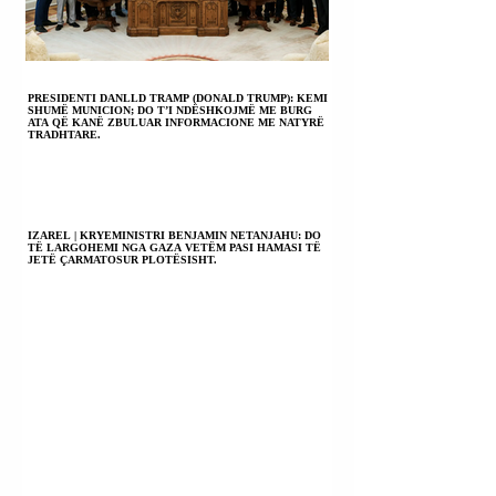
PRESIDENTI DANLLD TRAMP (DONALD TRUMP): KEMI
SHUMË MUNICION; DO T’I NDËSHKOJMË ME BURG
ATA QË KANË ZBULUAR INFORMACIONE ME NATYRË
TRADHTARE.
IZAREL | KRYEMINISTRI BENJAMIN NETANJAHU: DO
TË LARGOHEMI NGA GAZA VETËM PASI HAMASI TË
JETË ÇARMATOSUR PLOTËSISHT.