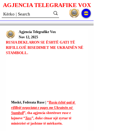
AGJENCIA TELEGRAFIKE V
O
X
Agjencia Telegrafike Vox
Nov 12, 2025
RUSIA DEKLARON SE ËSHTË GATI TË
RIFILLOJË BISEDIMET ME UKRAINËN NË
STAMBOLL.
Moskë, Federata Ruse | 
“
Rusia është gati të 
rifillojë negociatat e paqes me Ukrainën në 
Stamboll
”, tha agjencia shtetërore ruse e 
lajmeve “
Tass
”, duke cituar një zyrtar të 
ministrisë së jashtme të mërkurën.