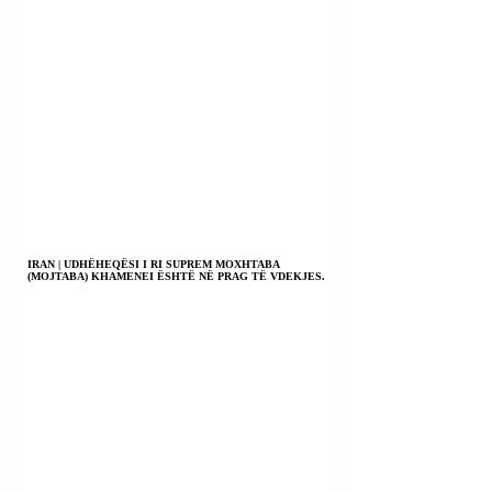
IRAN | UDHËHEQËSI I RI SUPREM MOXHTABA
(MOJTABA) KHAMENEI ËSHTË NË PRAG TË VDEKJES.