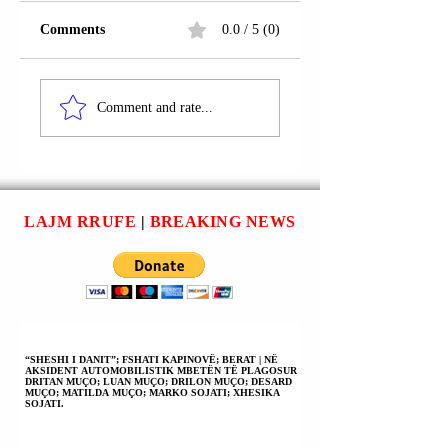
Comments
0.0 / 5 (0)
RRUGA
FSHATI SLLATIN
“DARDANIA”;
FUSHË KOSOVË |
Comment and rate...
FUSHË KOSOVË;
CENË KADRIJA 
PRISHTINË | ILIR
KONSTATUA I
MEXHUANI U
VDEKUR NË
ARRESTUA.
MOTELIN
“BERATI”; PO
LAJM RRUFE
|
BREAKING NEWS
HETOHET PËR
VRASJE;
VETËVRASJE;
VDEKJE NGA
PAKUJDESIA;
VDEKJE NGA
SHKAQE
“SHESHI I DANIT”; FSHATI KAPINOVË; BERAT | NË
AKSIDENT AUTOMOBILISTIK MBETËN TË PLAGOSUR
NATYRALE.
DRITAN MUÇO; LUAN MUÇO; DRILON MUÇO; DESARD
MUÇO; MATILDA MUÇO; MARKO SOJATI; XHESIKA
SOJATI.