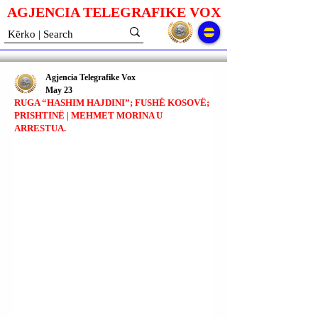
AGJENCIA TELEGRAFIKE V
O
X
Agjencia Telegrafike Vox
May 23
RUGA “HASHIM HAJDINI”; FUSHË KOSOVË;
PRISHTINË | MEHMET MORINA U
ARRESTUA.