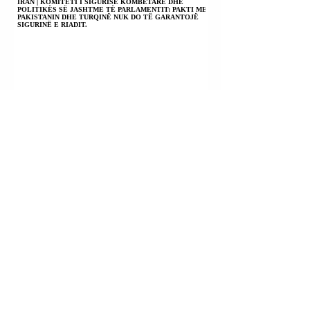
IRAN | KOMITETI I SIGURISË KOMBËTARE DHE
POLITIKËS SË JASHTME TË PARLAMENTIT: PAKTI ME
PAKISTANIN DHE TURQINË NUK DO TË GARANTOJË
SIGURINË E RIADIT.
TURQIA + ARABIA SAUDITE + PAKISTANI
NËNSHKRUAN MARRËVESHJE MBROJTJEJE.