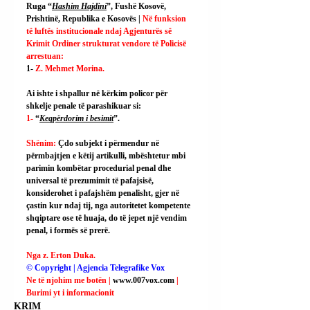
Ruga “
Hashim Hajdini
”, Fushë Kosovë, 
Prishtinë, Republika e Kosovës | 
Në funksion 
të luftës institucionale ndaj Agjenturës së 
Krimit Ordiner strukturat vendore të Policisë 
arrestuan:
1- 
Z. Mehmet Morina.
Ai
 ishte i shpallur në kërkim policor për 
shkelje penale të parashikuar si:
1- 
“
Keqpërdorim i besimit
”.
Shënim: 
Çdo subjekt i përmendur në 
përmbajtjen e këtij artikulli, mbështetur mbi 
parimin kombëtar procedurial penal dhe 
universal të prezumimit të pafajsisë, 
konsiderohet i pafajshëm penalisht, gjer në 
çastin kur ndaj tij, nga autoritetet kompetente 
shqiptare ose të huaja, do të jepet një vendim 
penal, i formës së prerë.
Nga z. Erton Duka.
© Copyright | Agjencia Telegrafike Vox
Ne të njohim me botën | 
www.007vox.com
| 
Burimi yt i informacionit
KRIM