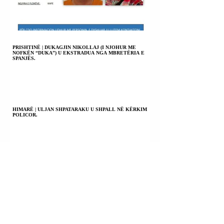
PRISHTINË | DUKAGJIN NIKOLLAJ (I NJOHUR ME
NOFKËN “DUKA”) U EKSTRADUA NGA MBRETËRIA E
SPANJËS.
HIMARË | ULJAN SHPATARAKU U SHPALL NË KËRKIM
POLICOR.