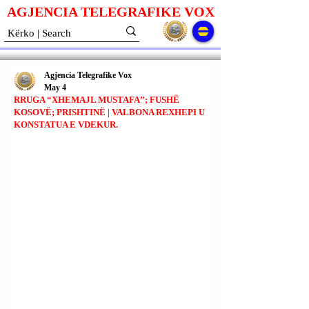
AGJENCIA TELEGRAFIKE V
O
X
Agjencia Telegrafike Vox
May 4
RRUGA “XHEMAJL MUSTAFA”; FUSHË
KOSOVË; PRISHTINË | VALBONA REXHEPI U
KONSTATUA E VDEKUR.