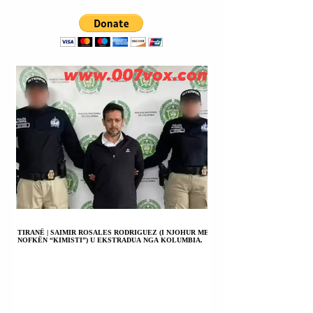
HETIM PENAL
PARAPRAK PËR
NJË VEPËR
PENALE.
TIRANË | SAIMIR ROSALES RODRIGUEZ (I NJOHUR ME
NOFKËN “KIMISTI”) U EKSTRADUA NGA KOLUMBIA.