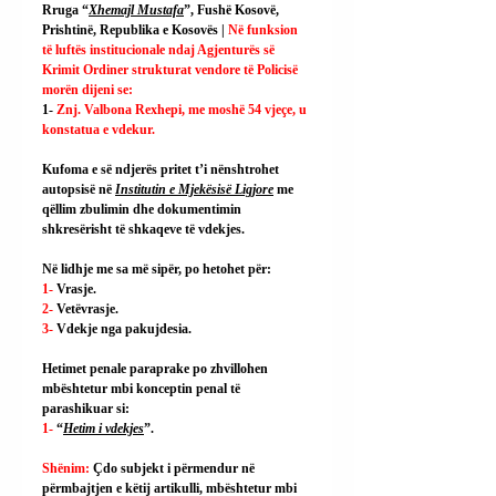
Rruga “
Xhemajl Mustafa
”, Fushë Kosovë, 
Prishtinë, Republika e Kosovës | 
Në funksion 
të luftës institucionale ndaj Agjenturës së 
Krimit Ordiner strukturat vendore të Policisë 
morën dijeni se:
1- 
Znj. Valbona Rexhepi, me moshë 54 vjeçe, u 
konstatua e vdekur.
Kufoma e së ndjerës pritet t’i nënshtrohet 
autopsisë në 
Institutin e Mjekësisë Ligjore
 me 
qëllim zbulimin dhe dokumentimin 
shkresërisht të shkaqeve të vdekjes.
Në lidhje me sa më sipër, po hetohet për:
1- 
Vrasje.
2- 
Vetëvrasje.
3- 
Vdekje nga pakujdesia.
Hetimet penale paraprake po zhvillohen 
mbështetur mbi konceptin penal të 
parashikuar si:
1- 
“
Hetim i vdekjes
”.
Shënim: 
Çdo subjekt i përmendur në 
përmbajtjen e këtij artikulli, mbështetur mbi 