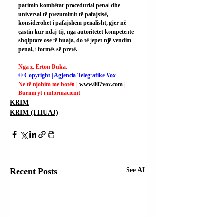
parimin kombëtar procedurial penal dhe 
universal të prezumimit të pafajsisë, 
konsiderohet i pafajshëm penalisht, gjer në 
çastin kur ndaj tij, nga autoritetet kompetente 
shqiptare ose të huaja, do të jepet një vendim 
penal, i formës së prerë.
Nga z. Erton Duka.
© Copyright | Agjencia Telegrafike Vox
Ne të njohim me botën | 
www.007vox.com
| 
Burimi yt i informacionit
KRIM
KRIM (I HUAJ)
Recent Posts
See All