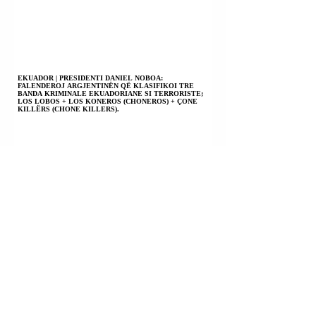
EKUADOR | PRESIDENTI DANIEL NOBOA:
FALENDEROJ ARGJENTINËN QË KLASIFIKOI TRE
BANDA KRIMINALE EKUADORIANE SI TERRORISTE;
LOS LOBOS + LOS KONEROS (CHONEROS) + ÇONE
KILLËRS (CHONE KILLERS).
UKRAINË | PRESIDENTI VOLODIMIR ZELENSKI: