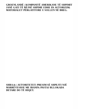
GROENLANDË | KOMPANITË AMERIKANE TË SHPIMIT
JANË GATI TË BËJNË SHPIME EDHE PA AUTORIZIM;
MATERIALET PËRGATITORE U SOLLËN NË BREG.
SHBA-ës | AUTORITETET: PRESIM SË SHPEJTI NJË
MARRËVESHJE ME IRANIN; PASTAJ BLLOKADA
DETARE DO TË HIQET.