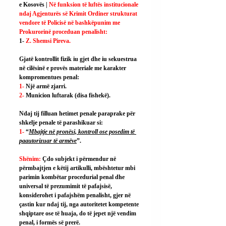
e Kosovës |
 Në funksion të luftës institucionale 
ndaj Agjenturës së Krimit Ordiner strukturat 
vendore të Policisë në bashkëpunim me 
Prokurorinë proceduan penalisht:
1- 
Z. Shemsi Pireva.
Gjatë kontrollit fizik iu gjet dhe iu sekuestrua 
në cilësinë e provës materiale me karakter 
kompromentues penal:
1- 
Një armë zjarri.
2- 
Municion luftarak (disa fishekë).
Ndaj tij filluan hetimet penale paraprake për 
shkelje penale të parashikuar si:
1- 
“
Mbajtje në pronësi, kontroll ose posedim të 
paautorizuar të armëve
”.
Shënim: 
Çdo subjekt i përmendur në 
përmbajtjen e këtij artikulli, mbështetur mbi 
parimin kombëtar procedurial penal dhe 
universal të prezumimit të pafajsisë, 
konsiderohet i pafajshëm penalisht, gjer në 
çastin kur ndaj tij, nga autoritetet kompetente 
shqiptare ose të huaja, do të jepet një vendim 
penal, i formës së prerë.