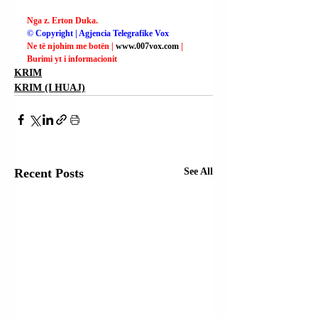
Nga z. Erton Duka.
© Copyright | Agjencia Telegrafike Vox
Ne të njohim me botën | 
www.007vox.com
| 
Burimi yt i informacionit
KRIM
KRIM (I HUAJ)
Recent Posts
See All