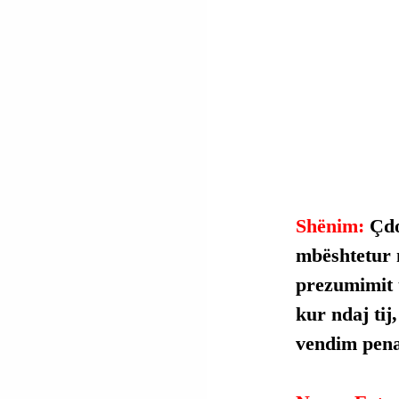
Shënim: 
Çdo
mbështetur 
prezumimit t
kur ndaj tij
vendim penal