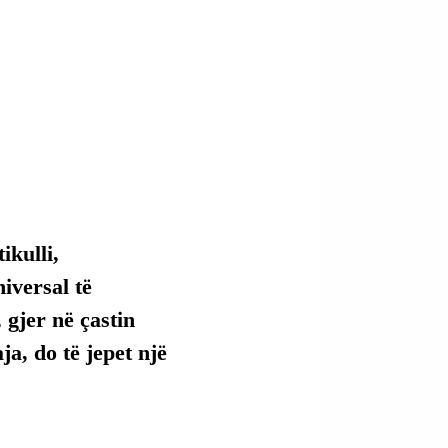
kulli, 
versal të 
 gjer në çastin 
ja, do të jepet një 