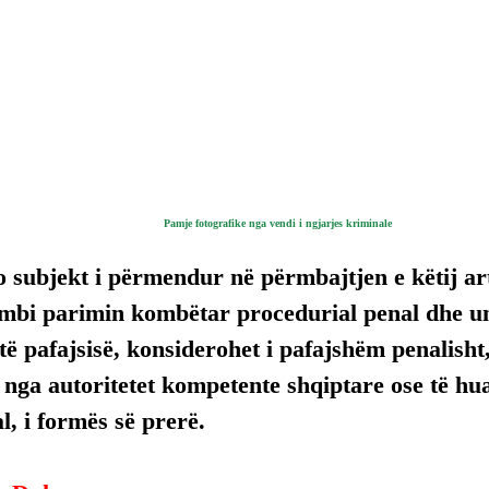
Pamje fotografike nga vendi i ngjarjes kriminale
 subjekt i përmendur në përmbajtjen e këtij arti
mbi parimin kombëtar procedurial penal dhe uni
ë pafajsisë, konsiderohet i pafajshëm penalisht,
, nga autoritetet kompetente shqiptare ose të hua
, i formës së prerë.