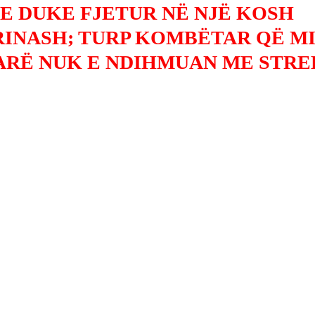
TE DUKE FJETUR NË NJË KOSH
INASH; TURP KOMBËTAR QË M
ARË NUK E NDIHMUAN ME STRE