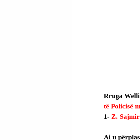
Rruga Welli
të Policisë 
1- 
Z. Sajmir
Ai u përpla