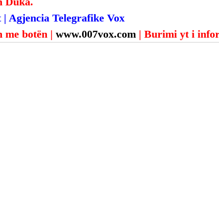
n Duka.
 | Agjencia Telegrafike Vox
 me botën | 
www.007vox.com
| Burimi yt i inf