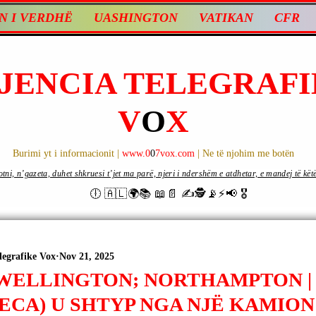
N I VERDHË
UASHINGTON
VATIKAN
CFR
JENCIA TELEGRAFI
V
O
X
Burimi yt i informacionit |
www.0
0
7vox.com
| Ne të njohim me botën
ni, n’gazeta, duhet shkruesi t’jet ma parë, njeri i ndershëm e atdhetar, e mandej të këtë d
🕕 🇦🇱🌍📚 📖📄 ✍🕵️📡⚡️📢 🎖
legrafike Vox
Nov 21, 2025
WELLINGTON; NORTHAMPTON |
BECA) U SHTYP NGA NJË KAMIO