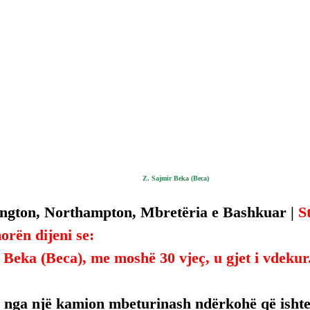
Z. Sajmir Beka (Beca)
ngton, Northampton, Mbretëria e Bashkuar | 
S
morën dijeni se:
 Beka (Beca), me moshë 30 vjeç, u gjet i vdekur
s nga një kamion mbeturinash ndërkohë që ishte