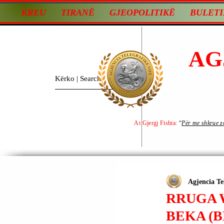
KREU
TIRANË
GJEOPOLITIKË
BULETI
AG
At Gjergj Fishta:
“
Për me shkrue zot
Agjencia Te
RRUGA 
BEKA (