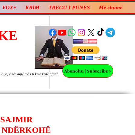
VOX+
KRIM
TREGU I PUNËS
Më shumë
KE
Abonohu | Subscribe
ije, e kërkujtë mos ti ketë kenë afije
”.
 SAJMIR
N NDËRKOHË