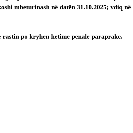
oshi mbeturinash në datën 31.10.2025; vdiq në s
e rastin po kryhen hetime penale paraprake.