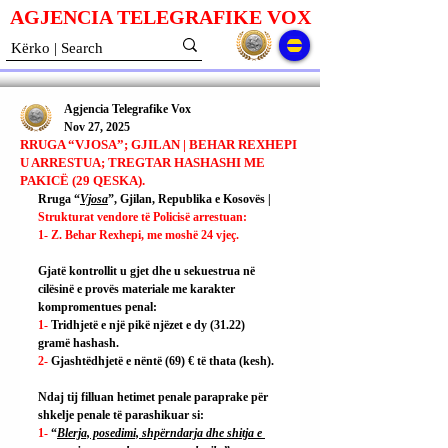
AGJENCIA TELEGRAFIKE V
O
X
Agjencia Telegrafike Vox
Nov 27, 2025
RRUGA “VJOSA”; GJILAN | BEHAR REXHEPI
U ARRESTUA; TREGTAR HASHASHI ME
PAKICË (29 QESKA).
Rruga “
Vjosa
”, Gjilan, Republika e Kosovës | 
Strukturat vendore të Policisë arrestuan:
1- Z. Behar Rexhepi, me moshë 24 vjeç.
Gjatë kontrollit u gjet dhe u sekuestrua në 
cilësinë e provës materiale me karakter 
kompromentues penal:
1- 
Tridhjetë e një pikë njëzet e dy (31.22) 
gramë hashash.
2- 
Gjashtëdhjetë e nëntë (69) € të thata (kesh).
Ndaj tij filluan hetimet penale paraprake për 
shkelje penale të parashikuar si:
1- 
“
Blerja, posedimi, shpërndarja dhe shitja e 