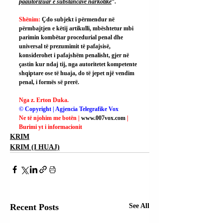
paautorizuar e substancave narkotike
”.
Shënim: 
Çdo subjekt i përmendur në 
përmbajtjen e këtij artikulli, mbështetur mbi 
parimin kombëtar procedurial penal dhe 
universal të prezumimit të pafajsisë, 
konsiderohet i pafajshëm penalisht, gjer në 
çastin kur ndaj tij, nga autoritetet kompetente 
shqiptare ose të huaja, do të jepet një vendim 
penal, i formës së prerë.
Nga z. Erton Duka.
© Copyright | Agjencia Telegrafike Vox
Ne të njohim me botën | 
www.007vox.com
| 
Burimi yt i informacionit
KRIM
KRIM (I HUAJ)
Recent Posts
See All