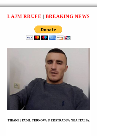
AUTOMJETIT
plagosur në aksident
kontrollit u gjetën dhe
BASHKIM BAJRAMI
NËN PROCEDURË
aotomobilistik në datën
sekuestruan në
LAJM RRUFE
|
BREAKING NEWS
PENALE.
14
TIRANË | FADIL TËRNOVA U EKSTRADUA NGA ITALIA.