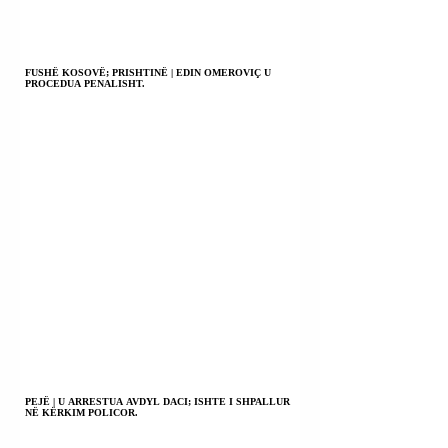
FUSHË KOSOVË; PRISHTINË | EDIN OMEROVIÇ U
PROCEDUA PENALISHT.
PEJË | U ARRESTUA AVDYL DACI; ISHTE I SHPALLUR
NË KËRKIM POLICOR.