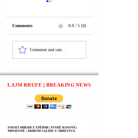
Comments
0.0 / 5 (0)
RRUGA
FSHATI REQAN;
“SKËNDERBEU”;
SUHAREKË |
Comment and rate...
SUHAREKË |
BESIM AHMETI 
RAMIZ KABASHI U
SHPALL NË
KONSTATUA I
KËRKIM POLICO
VDEKUR; PO
HETOHET PËR
LAJM RRUFE
|
BREAKING NEWS
VRASJE;
VETËVRASJE;
VDEKJE NGA
PAKUJDESIA;
VDEKJE NGA
SHKAQE
NATYRALE.
FSHATI MIRADI E EPËRME; FUSHË KOSOVË;
PRISHTINË | ARMEND SALIHU U ARRESTUA.