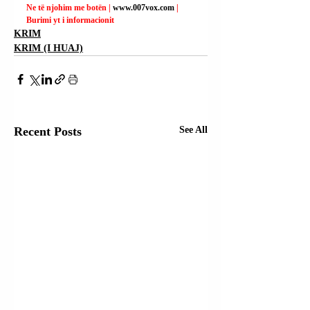
Ne të njohim me botën | 
www.007vox.com
| 
Burimi yt i informacionit
KRIM
KRIM (I HUAJ)
Recent Posts
See All