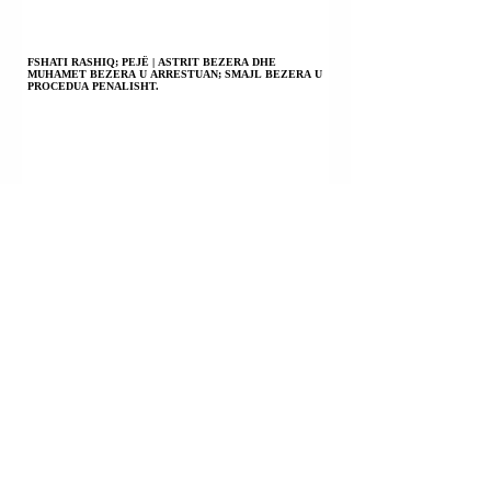
FSHATI RASHIQ; PEJË | ASTRIT BEZERA DHE
MUHAMET BEZERA U ARRESTUAN; SMAJL BEZERA U
PROCEDUA PENALISHT.
PRIZREN | EGZON KABASHI U KONSTATUA I VDEKUR
PASI DISA DITËSH AGONIE; PO HETOHET PËR
VRASJE; VETËVRASJE; VDEKJE NGA PAKUJDESIA.