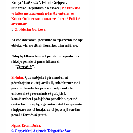
Rruga “
Ukë Saliu
”, Fshati Grejqevc, 
Suharekë, Republika e Kosovës | 
Në funksion 
të luftës institucionale ndaj Agjenturës së 
Krimit Ordiner strukturat vendore të Policisë 
arrestuan:
1- 
Z. Nderim Goricova.
Ai
 konsiderohet i përfshirë në zjarrvënie në një 
objekt; vlera e dëmit llogaritet disa mijëra €.
Ndaj tij filluan hetimet penale paraprake për 
shkelje penale të parashikuar si:
1- 
“
Zjarrvënie
”.
Shënim: 
Çdo subjekt i përmendur në 
përmbajtjen e këtij artikulli, mbështetur mbi 
parimin kombëtar procedurial penal dhe 
universal të prezumimit të pafajsisë, 
konsiderohet i pafajshëm penalisht, gjer në 
çastin kur ndaj tij, nga autoritetet kompetente 
shqiptare ose të huaja, do të jepet një vendim 
penal, i formës së prerë.
Nga z. Erton Duka.
© Copyright | Agjencia Telegrafike Vox