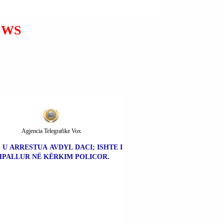
PËRFSHI NË AKSIDENT
AUTOMOBILISTIK ME
AUTOMJET BUJQËSOR;
EWS
VDIQ.
Agjencia Telegrafike Vox
| U ARRESTUA AVDYL DACI; ISHTE I
HPALLUR NË KËRKIM POLICOR.