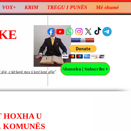
VOX+
KRIM
TREGU I PUNËS
Më shumë
KE
Abonohu | Subscribe
ije, e kërkujtë mos ti ketë kenë afije
”.
T HOXHA U
Ë KOMUNËS