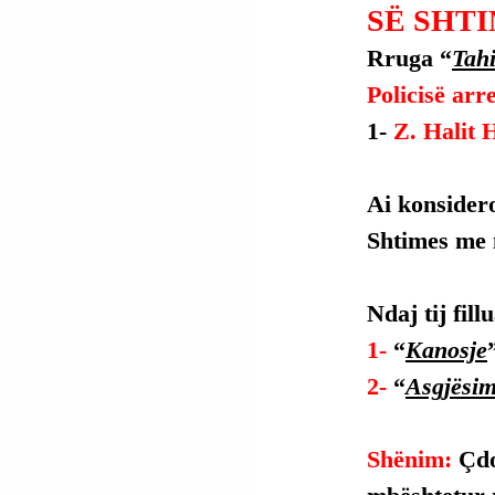
SË SHTI
Rruga “
Tahi
Policisë arr
1- 
Z. Halit 
Ai konsidero
Shtimes me n
Ndaj tij fil
1- 
“
Kanosje
2- 
“
Asgjësim
Shënim: 
Çdo