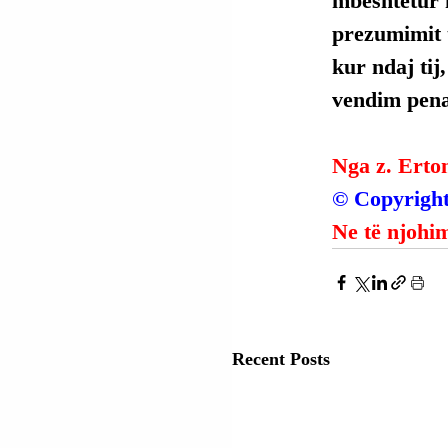
mbështetur 
prezumimit t
kur ndaj tij
vendim penal
Nga z. Erto
© Copyright
Ne të njohim
Recent Posts