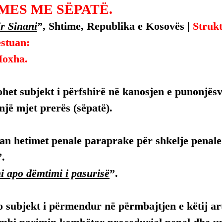
MES ME SËPATË.
r Sinani
”, Shtime, Republika e Kosovës | 
Strukt
estuan:
Hoxha.
het subjekt i përfshirë në kanosjen e punonjës
jë mjet prerës (sëpatë).
luan hetimet penale paraprake për shkelje penale
”.
i apo dëmtimi i pasurisë
”.
 subjekt i përmendur në përmbajtjen e këtij arti