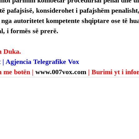
mbi parimin kombëtar procedurial penal dhe uni
ë pafajsisë, konsiderohet i pafajshëm penalisht,
, nga autoritetet kompetente shqiptare ose të hua
, i formës së prerë.
n Duka.
 | Agjencia Telegrafike Vox
 me botën | 
www.007vox.com
| Burimi yt i inf