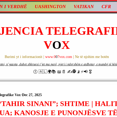
N I VERDHË
UASHINGTON
VATIKAN
CFR
JENCIA TELEGRAFI
V
O
X
Burimi yt i informacionit |
www.0
0
7vox.com
| Ne të njohim me botën
ni, n’gazeta, duhet shkruesi t’jet ma parë, njeri i ndershëm e atdhetar, e mandej të këtë d
🕕 🇦🇱🌍📚 📖📄 ✍🕵️📡⚡️📢 🎖
legrafike Vox
Dec 27, 2025
TAHIR SINANI”; SHTIME | HALI
UA; KANOSJE E PUNONJËSVE T