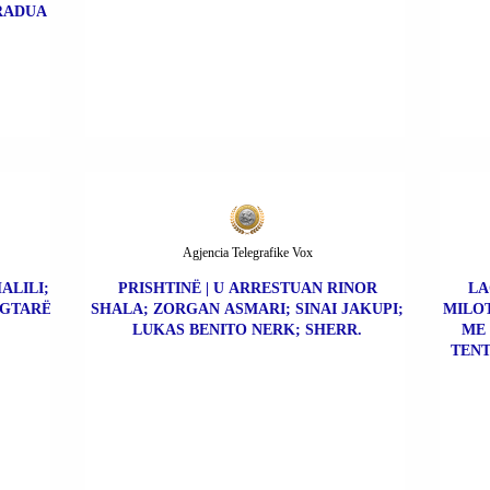
TRADUA
Agjencia Telegrafike Vox
ALILI;
PRISHTINË | U ARRESTUAN RINOR
LA
EGTARË
SHALA; ZORGAN ASMARI; SINAI JAKUPI;
MILOT
LUKAS BENITO NERK; SHERR.
ME 
TENT