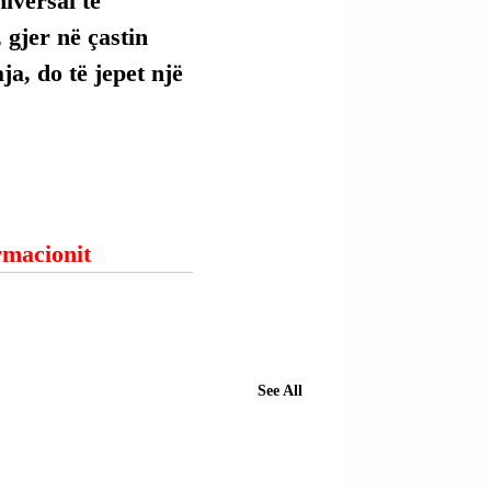
versal të 
 gjer në çastin 
ja, do të jepet një 
ormacionit
See All