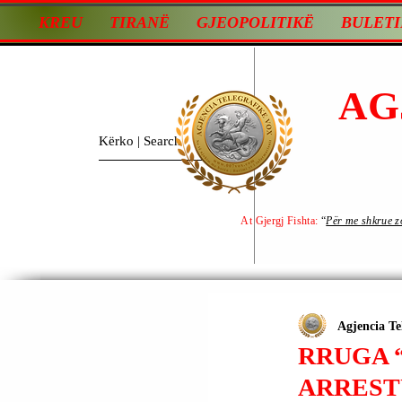
KREU
TIRANË
GJEOPOLITIKË
BULETI
AG
At Gjergj Fishta:
“
Për me shkrue zot
Agjencia Te
RRUGA “
ARREST