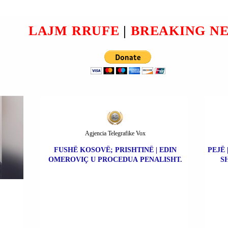
PROCEDUA PENALISHT;
NJË VEPËR PENALE.
LAJM RRUFE
|
BREAKING N
Agjencia Telegrafike Vox
FUSHË KOSOVË; PRISHTINË | EDIN
PEJË 
OMEROVIÇ U PROCEDUA PENALISHT.
S