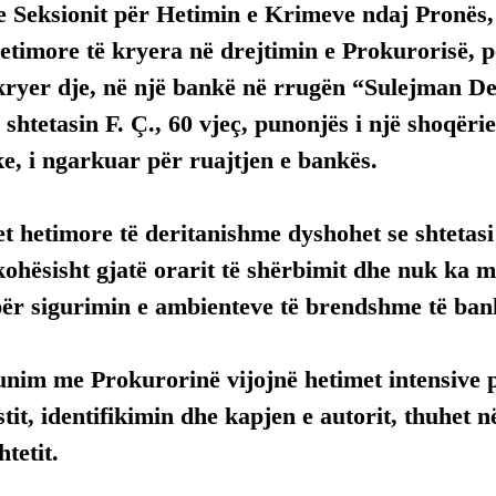
 e Seksionit për Hetimin e Krimeve ndaj Pronës, 
etimore të kryera në drejtimin e Prokurorisë, p
kryer dje, në një bankë në rrugën “Sulejman De
 shtetasin F. Ç., 60 vjeç, punonjës i një shoqërie
ike, i ngarkuar për ruajtjen e bankës.
 hetimore të deritanishme dyshohet se shtetasi 
ohësisht gjatë orarit të shërbimit dhe nuk ka 
ër sigurimin e ambienteve të brendshme të ban
nim me Prokurorinë vijojnë hetimet intensive
stit, identifikimin dhe kapjen e autorit, thuhet n
htetit.