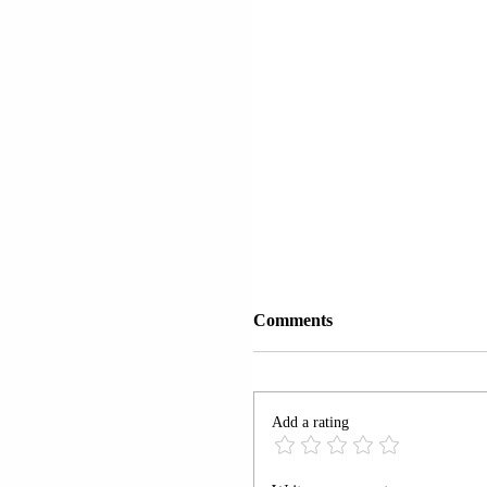
Comments
Add a rating
TIRANË | PROKUROR