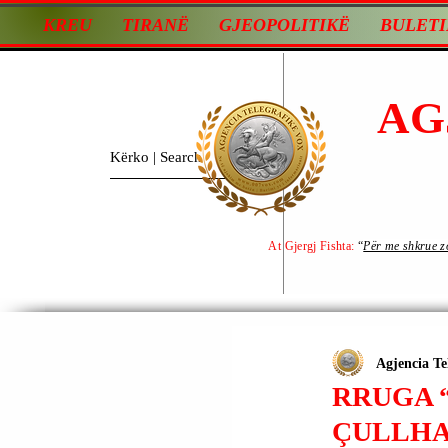
KREU
TIRANË
GJEOPOLITIKË
BULETI
AG
At Gjergj Fishta:
“
Për me shkrue zot
Agjencia Te
RRUGA “
ÇULLHA