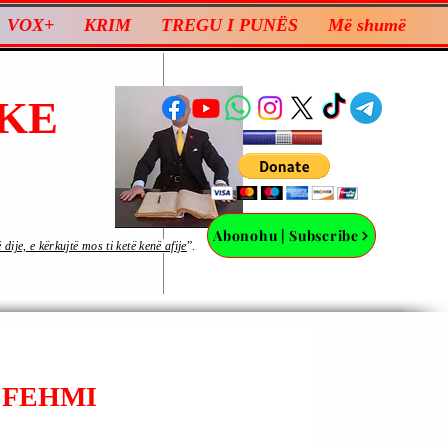
VOX+
KRIM
TREGU I PUNËS
Më shumë
KE
Abonohu | Subscribe
ije, e kërkujtë mos ti ketë kenë afije
”.
 FEHMI