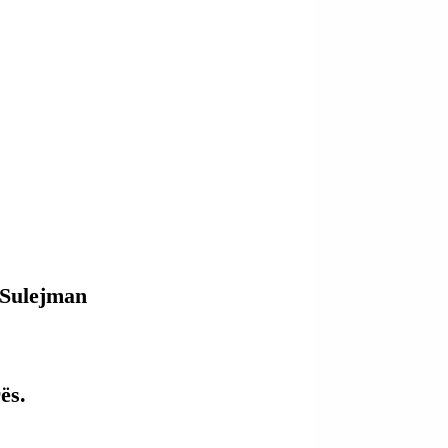
“Sulejman 
ës.