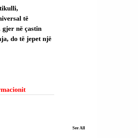
kulli, 
versal të 
 gjer në çastin 
ja, do të jepet një 
ormacionit
See All