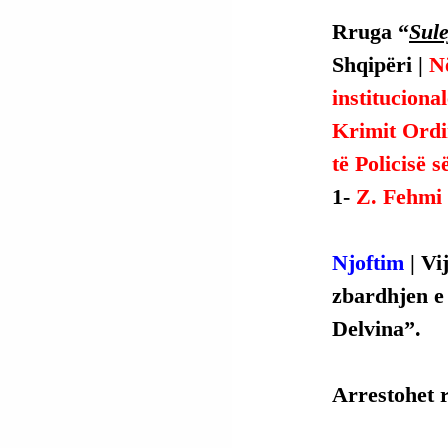
Rruga “
Sul
Shqipëri | 
Në
instituciona
Krimit Ordi
të Policisë s
1- 
Z. Fehmi 
Njoftim
 | V
zbardhjen e 
Delvina”.
Arrestohet r