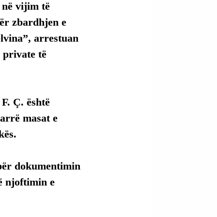
në vijim të 
ër zbardhjen e 
lvina”, arrestuan 
 private të 
F. Ç. është 
marrë masat e 
kës.
 për dokumentimin 
ë njoftimin e 