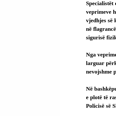
Specialistët
veprimeve h
vjedhjes së 
në flagrancë
sigurisë fiz
Nga veprimet
larguar përk
nevojshme p
Në bashkëpu
e plotë të ra
Policisë së S