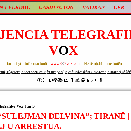
N I VERDHË
UASHINGTON
VATIKAN
CFR
JENCIA TELEGRAFI
V
O
X
Burimi yt i informacionit |
www.0
0
7vox.com
| Ne të njohim me botën
ni, n’gazeta, duhet shkruesi t’jet ma parë, njeri i ndershëm e atdhetar, e mandej të këtë d
🕕 🇦🇱🌍📚 📖📄 ✍🕵️📡⚡️📢 🎖
legrafike Vox
Jun 3
SULEJMAN DELVINA”; TIRANË |
J U ARRESTUA.