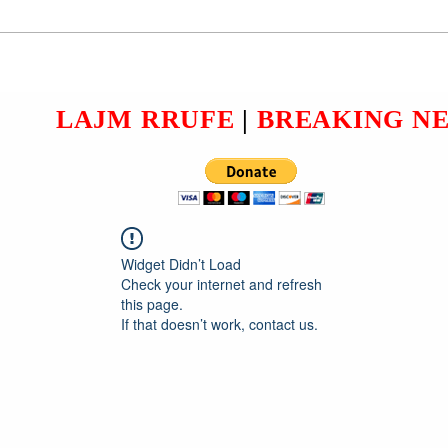
GILBERT HOXHA DHE
ALBIN KETA (DREJTOR
ZUAR
DHE ZV/DREJTOR I
IN E
FILALIT TË ENTIT
NIK
FINANCIAR “UBA BANK”);
LAJM RRUFE
|
BREAKING N
VJEDHJE NGA
LLOGARITË BANKARE TË
ERI).
QYTETARËVE.
Widget Didn’t Load
Check your internet and refresh
this page.
If that doesn’t work, contact us.