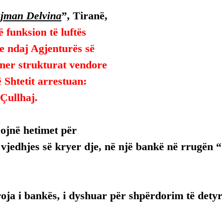
ejman Delvina
”, Tiranë, 
 funksion të luftës 
le ndaj Agjenturës së 
ner strukturat vendore 
ë Shtetit arrestuan:
Çullhaj.
ijojnë hetimet për 
vjedhjes së kryer dje, në një bankë në rrugën 
oja i bankës, i dyshuar për shpërdorim të detyr