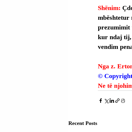
Shënim: 
Çdo
mbështetur 
prezumimit t
kur ndaj tij
vendim penal
Nga z. Erto
© Copyright
Ne të njohim
Recent Posts