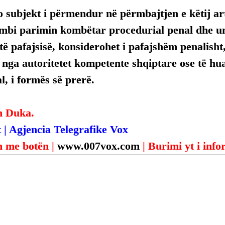
 subjekt i përmendur në përmbajtjen e këtij arti
mbi parimin kombëtar procedurial penal dhe uni
ë pafajsisë, konsiderohet i pafajshëm penalisht,
, nga autoritetet kompetente shqiptare ose të hua
, i formës së prerë.
n Duka.
 | Agjencia Telegrafike Vox
 me botën | 
www.007vox.com
| Burimi yt i inf