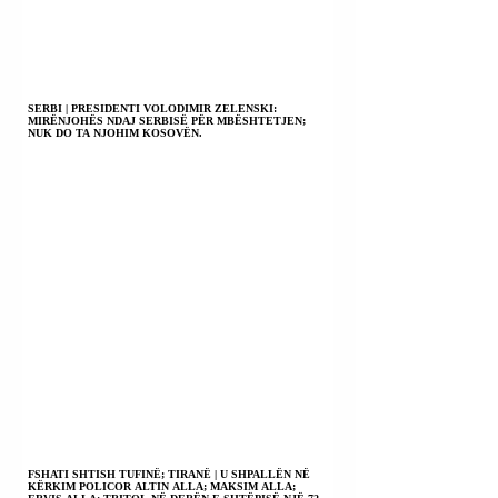
SERBI | PRESIDENTI VOLODIMIR ZELENSKI:
MIRËNJOHËS NDAJ SERBISË PËR MBËSHTETJEN;
NUK DO TA NJOHIM KOSOVËN.
FSHATI SHTISH TUFINË; TIRANË | U SHPALLËN NË
KËRKIM POLICOR ALTIN ALLA; MAKSIM ALLA;