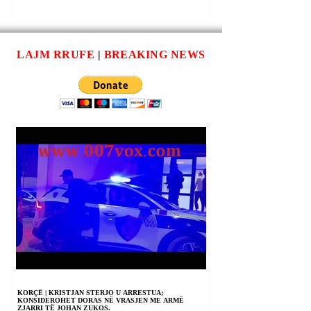
SINANI (NGA
DHE RESUL
MAQEDONIA E
HASANI U
VERIUT) U
ARRESTUAN; SHI
ARRESTUA; U
BLERJE VOTE.
LAJM RRUFE
|
BREAKING NEWS
PROCEDUAN
PENALISHT FADIL
JAKAJ + LIRILIND
KRASNIQI + ANDI
GASHI.
KORÇË | KRISTJAN STERJO U ARRESTUA;
KONSIDEROHET DORAS NË VRASJEN ME ARMË
ZJARRI TË JOHAN ZUKOS.