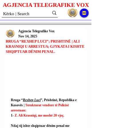
AGJENCIA TELEGRAFIKE V
O
X
Agjencia Telegrafike Vox
Nov 14, 2025
RRUGA “REXHEP LUCI”; PRISHTINË | ALI
KRASNIQI U ARRESTUA; GJYKATA I KISHTE
SHQIPTUAR DËNIM PENAL.
Rruga “
Rexhep Luci
”, Prishtinë, Republika e 
Kosovës | 
Strukturat vendore të Policisë 
arrestuan:
1- 
Z. Ali Krasniqi, me moshë 20 vjeç.
Ndaj tij ishte shqiptuar dënim penal me 