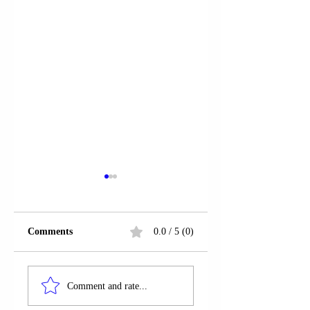
Comments
0.0 / 5 (0)
RRUGA “ALI
FUSHË KOSOVË;
VITIJA”;
PRISHTINË |
Comment and rate...
PRISHTINË | LIRIM
IBRAHIM BERIS