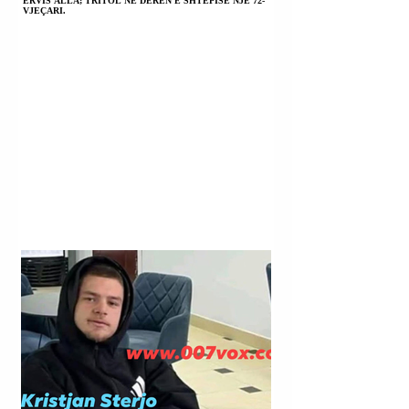
ERVIS ALLA; TRITOL NË DERËN E SHTËPISË NJË 72-
VJEÇARI.