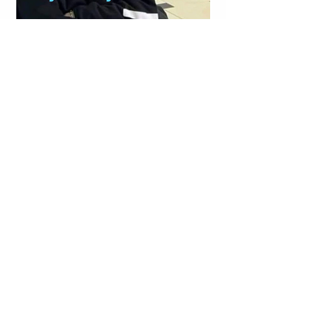
LAGJJA “NR. 14”; RRUGA “VIKTOR EFTIMIU”; KORÇË |
KRISTJAN STERJO U SHPALL NË KËRKIM POLICOR;
VRASJA ME ARMË ZJARRI E JOHAN ZUKOS.
LAGJJA “NR. 13”; DURRËS | DYQANIT TË RIGELS
RAJKUT (I NJOHUR RËNDOM ME NOFKËN ARTISTIKE
“NOIZY”) IU VENDOS LËNDË PLASËSE.