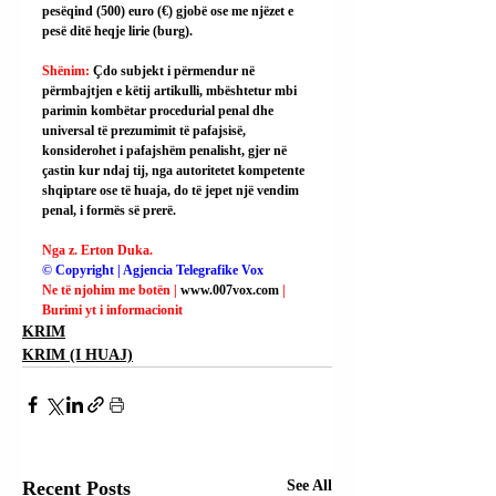
pesëqind (500) euro (€) gjobë ose me njëzet e 
pesë ditë heqje lirie (burg).
Shënim: 
Çdo subjekt i përmendur në 
përmbajtjen e këtij artikulli, mbështetur mbi 
parimin kombëtar procedurial penal dhe 
universal të prezumimit të pafajsisë, 
konsiderohet i pafajshëm penalisht, gjer në 
çastin kur ndaj tij, nga autoritetet kompetente 
shqiptare ose të huaja, do të jepet një vendim 
penal, i formës së prerë.
Nga z. Erton Duka.
© Copyright | Agjencia Telegrafike Vox
Ne të njohim me botën | 
www.007vox.com
| 
Burimi yt i informacionit
KRIM
KRIM (I HUAJ)
Recent Posts
See All