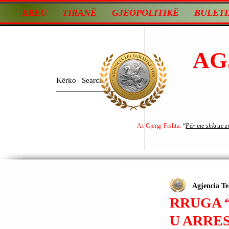
KREU
TIRANË
GJEOPOLITIKË
BULETI
AG
At Gjergj Fishta:
“
Për me shkrue zot
Agjencia Te
RRUGA “
U ARRE