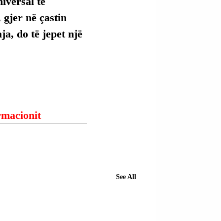
versal të 
 gjer në çastin 
ja, do të jepet një 
ormacionit
See All