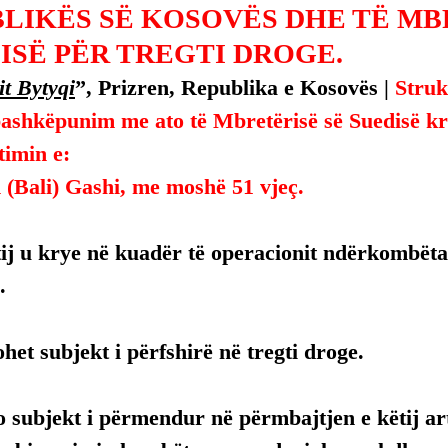
BLIKËS SË KOSOVËS DHE TË M
ISË PËR TREGTI DROGE.
it Bytyqi
”, Prizren, Republika e Kosovës | 
Struk
 bashkëpunim me ato të Mbretërisë së Suedisë k
timin e:
 (Bali) Gashi, me moshë 51 vjeç.
tij u krye në kuadër të operacionit ndërkombëta
.
het subjekt i përfshirë në tregti droge.
 subjekt i përmendur në përmbajtjen e këtij arti