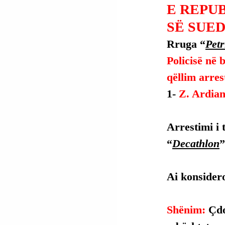
E REPU
SË SUED
Rruga “
Petr
Policisë në
qëllim arres
1- 
Z. Ardian
Arrestimi i 
“
Decathlon
”
Ai konsidero
Shënim: 
Çdo