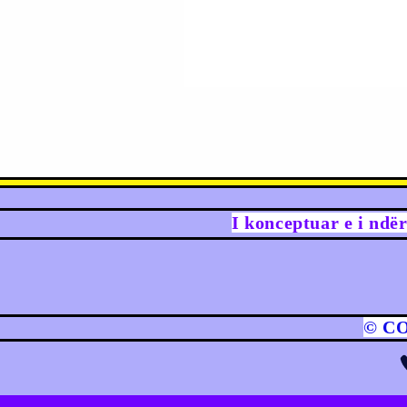
I konceptuar e i ndë
© C