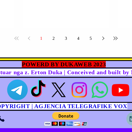
1
2
3
4
5
POWERD BY DUKAWEB 2023
rtuar nga z. Erton Duka | Conceived and built b
OPYRIGHT | AGJENCIA TELEGRAFIKE VOX