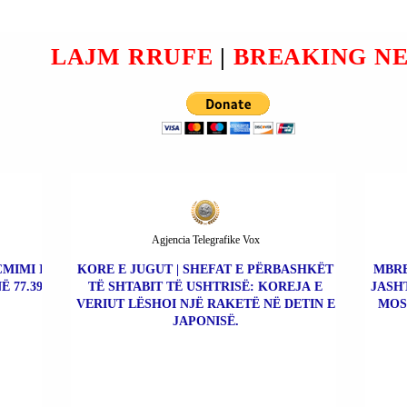
LAJM RRUFE
|
BREAKING N
Agjencia Telegrafike Vox
ÇMIMI I
KORE E JUGUT | SHEFAT E PËRBASHKËT
MBRE
Ë 77.39
TË SHTABIT TË USHTRISË: KOREJA E
JASH
VERIUT LËSHOI NJË RAKETË NË DETIN E
MOS
JAPONISË.