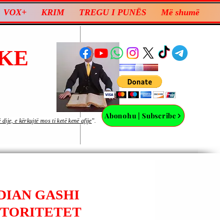
VOX+
KRIM
TREGU I PUNËS
Më shumë
KE
Abonohu | Subscribe
ije, e kërkujtë mos ti ketë kenë afije
”.
RDIAN GASHI
UTORITETET