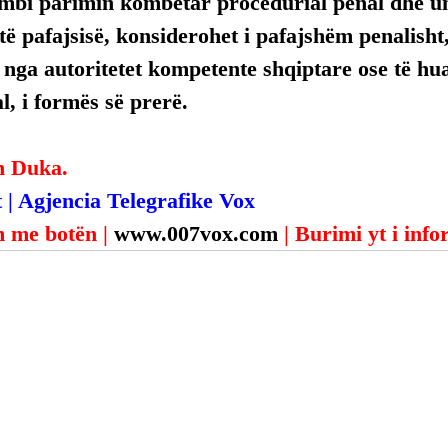
mbi parimin kombëtar procedurial penal dhe uni
ë pafajsisë, konsiderohet i pafajshëm penalisht,
, nga autoritetet kompetente shqiptare ose të hua
, i formës së prerë.
n Duka.
 | Agjencia Telegrafike Vox
 me botën | 
www.007vox.com
| Burimi yt i inf