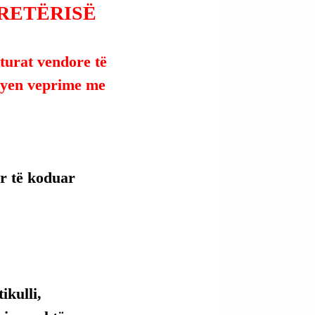
BRETËRISË
turat vendore të 
ryen veprime me 
r të koduar 
kulli, 