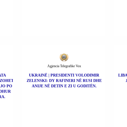
Agjencia Telegrafike Vox
ATA
UKRAINË | PRESIDENTI VOLODIMIR
LIBA
ËZOHET
ZELENSKI: DY RAFINERI NË RUSI DHE
AJO PO
ANIJE NË DETIN E ZI U GODITËN.
EDHUR
RA.