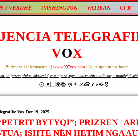
N I VERDHË
UASHINGTON
VATIKAN
CFR
JENCIA TELEGRAFI
V
O
X
Burimi yt i informacionit |
www.0
0
7vox.com
| Ne të njohim me botën
ni, n’gazeta, duhet shkruesi t’jet ma parë, njeri i ndershëm e atdhetar, e mandej të këtë d
🕕 🇦🇱🌍📚 📖📄 ✍🕵️📡⚡️📢 🎖
legrafike Vox
Dec 19, 2025
PETRIT BYTYQI”; PRIZREN | A
STUA; ISHTE NËN HETIM NGA A