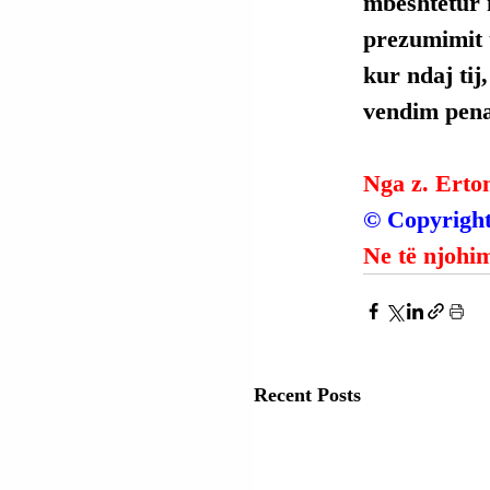
mbështetur 
prezumimit t
kur ndaj tij
vendim penal
Nga z. Erto
© Copyright
Ne të njohim
Recent Posts