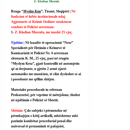
Z. Klodian Mustafa
Rruga “
Myslim Keta
”, Tiranë, Shqipëri | 
Në 
funksion të luftës institucionale ndaj 
Agjenturës së Krimit Ordiner strukturat 
vendore të Policisë arrestuan:
1- 
Z. Klodian Mustafa, me moshë 25 vjeç.
Njoftim
 | Në kuadër të operacionit “Next” 
Specialistët për Hetimin e Krimeve të 
Komisariatit të Policisë Nr. 4 arrestuan 
shtetasin K. M., 25 vjeç, pasi në rrugën 
“Myslym Keta”, gjatë kontrollit në automjetin 
që ai drejtonte, u gjetën 2 armë zjarri 
automatike me municion, të cilat dyshohet se ai 
i posedonte me qëllim shitjen.
Materialet procedurale iu referuan 
Prokurorisë, për veprime të mëtejshme, thuhet 
në njoftimin e Policisë së Shtetit.
Shënim: 
Çdo subjekt i përmendur në 
përmbajtjen e këtij artikulli, mbështetur mbi 
parimin kombëtar procedurial penal dhe 
universal të prezumimit të pafajsisë, 