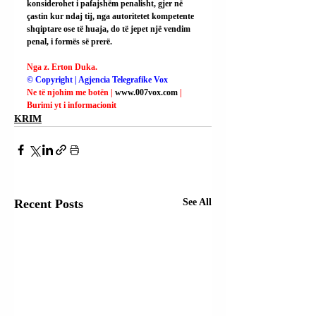
konsiderohet i pafajshëm penalisht, gjer në 
çastin kur ndaj tij, nga autoritetet kompetente 
shqiptare ose të huaja, do të jepet një vendim 
penal, i formës së prerë.
Nga z. Erton Duka.
© Copyright | Agjencia Telegrafike Vox
Ne të njohim me botën | 
www.007vox.com
| 
Burimi yt i informacionit
KRIM
Recent Posts
See All