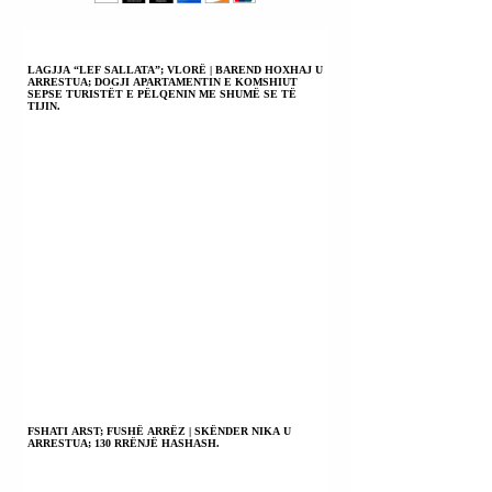
SHTETIT
ANXHELO
KUMARAKU.
LAGJJA “LEF SALLATA”; VLORË | BAREND HOXHAJ U
ARRESTUA; DOGJI APARTAMENTIN E KOMSHIUT
SEPSE TURISTËT E PËLQENIN ME SHUMË SE TË
TIJIN.
FSHATI ARST; FUSHË ARRËZ | SKËNDER NIKA U
ARRESTUA; 130 RRËNJË HASHASH.