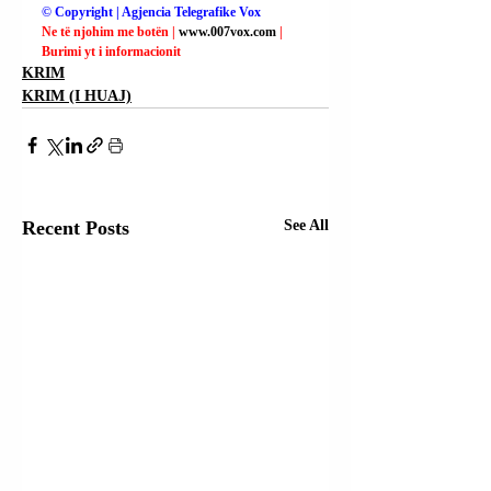
© Copyright | Agjencia Telegrafike Vox
Ne të njohim me botën | 
www.007vox.com
| 
Burimi yt i informacionit
KRIM
KRIM (I HUAJ)
Recent Posts
See All