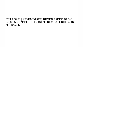
BULLGARI | KRYEMINISTRI RUMEN RADEV: DRONI
RUMUN SHPËRTHEU PRANË TUBACIONIT BULLGAR
TË GAZIT.
EMIRATET E BASHKUARA ARABE | NJË RAKETË
GODITI NJË ANIJE EMIRATE NË NGUSHTICËN E
HORMUZIT.