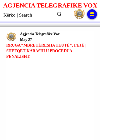
AGJENCIA TELEGRAFIKE V
O
X
Agjencia Telegrafike Vox
May 27
RRUGA “MBRETËRESHA TEUTË”; PEJË |
SHEFQET KABASHI U PROCEDUA
PENALISHT.