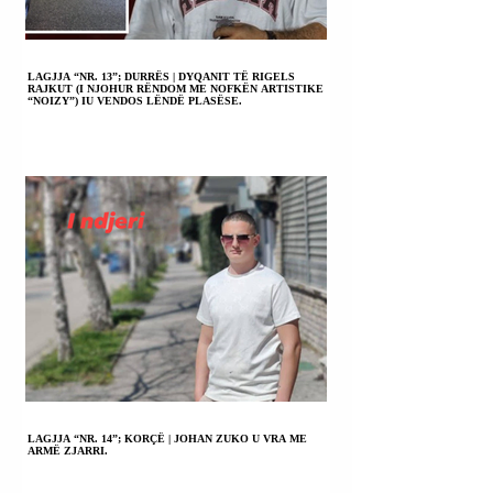
LAGJJA “NR. 13”; DURRËS | DYQANIT TË RIGELS
RAJKUT (I NJOHUR RËNDOM ME NOFKËN ARTISTIKE
“NOIZY”) IU VENDOS LËNDË PLASËSE.
LAGJJA “NR. 14”; KORÇË | JOHAN ZUKO U VRA ME
ARMË ZJARRI.