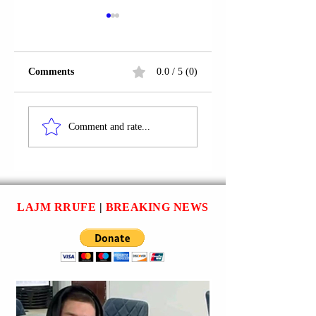
Comments
0.0 / 5 (0)
RRUGA
KOLUMBI | ARIA
“KONFERENCA E
LLUKA U
Comment and rate...
BUJANIT”; PEJË |
ARRESTUA;
RAMIZ GJAFERAJ
VRASJA E FIDAN
U PROCEDUA
SHABËS NË PEJË
PENALISHT.
LAJM RRUFE
|
BREAKING NEWS