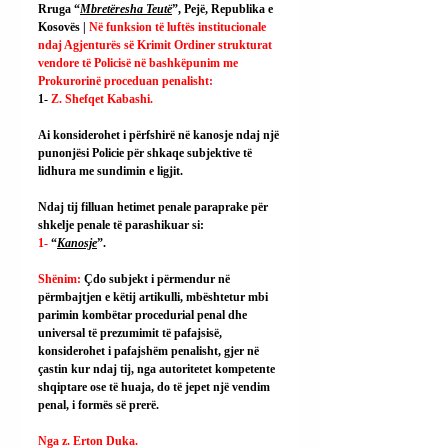
Rruga “
Mbretëresha Teutë
”, Pejë, Republika e 
Kosovës | 
Në funksion të luftës institucionale 
ndaj Agjenturës së Krimit Ordiner strukturat 
vendore të Policisë në bashkëpunim me 
Prokurorinë proceduan penalisht:
1- 
Z. Shefqet Kabashi.
Ai
 konsiderohet i përfshirë në kanosje ndaj një 
punonjësi Policie për shkaqe subjektive të 
lidhura me sundimin e ligjit.
Ndaj tij filluan hetimet penale paraprake për 
shkelje penale të parashikuar si:
1- 
“
Kanosje
”.
Shënim: 
Çdo subjekt i përmendur në 
përmbajtjen e këtij artikulli, mbështetur mbi 
parimin kombëtar procedurial penal dhe 
universal të prezumimit të pafajsisë, 
konsiderohet i pafajshëm penalisht, gjer në 
çastin kur ndaj tij, nga autoritetet kompetente 
shqiptare ose të huaja, do të jepet një vendim 
penal, i formës së prerë.
Nga z. Erton Duka.