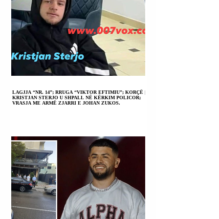
LAGJJA “NR. 14”; RRUGA “VIKTOR EFTIMIU”; KORÇË |
KRISTJAN STERJO U SHPALL NË KËRKIM POLICOR;
VRASJA ME ARMË ZJARRI E JOHAN ZUKOS.