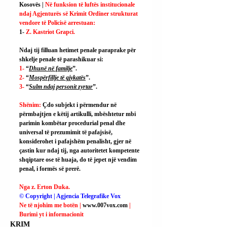
Kosovës | 
Në funksion të luftës institucionale 
ndaj Agjenturës së Krimit Ordiner strukturat 
vendore të Policisë arrestuan:
1- 
Z. Kastriot Grapci.
Ndaj tij filluan hetimet penale paraprake për 
shkelje penale të parashikuar si:
1- 
“
Dhunë në familje
”.
2- 
“
Mospërfillje të gjykatës
”.
3- 
“
Sulm ndaj personit zyrtar
”.
Shënim: 
Çdo subjekt i përmendur në 
përmbajtjen e këtij artikulli, mbështetur mbi 
parimin kombëtar procedurial penal dhe 
universal të prezumimit të pafajsisë, 
konsiderohet i pafajshëm penalisht, gjer në 
çastin kur ndaj tij, nga autoritetet kompetente 
shqiptare ose të huaja, do të jepet një vendim 
penal, i formës së prerë.
Nga z. Erton Duka.
© Copyright | Agjencia Telegrafike Vox
Ne të njohim me botën | 
www.007vox.com
| 
Burimi yt i informacionit
KRIM