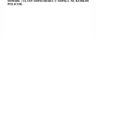
HIMARË | ULJAN SHPATARAKU U SHPALL NË KËRKIM
POLICOR.
KILI | PRESIDENTI JOSE ANTONIO KAST NJOFTOI
KOMBIN SE KA NDËRMARRË MASA TË RËNDA
KUNDËR KRIMIT TË ORGANIZUAR.