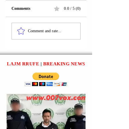
Comments
0.0 / 5 (0)
PEJË | TË SHTËNA
FSHATI
ME ARMË ZJARRI.
NOVOSELLË; PE
Comment and rate...
| SMAJL BERISH
U ARRESTUA.
LAJM RRUFE
|
BREAKING NEWS