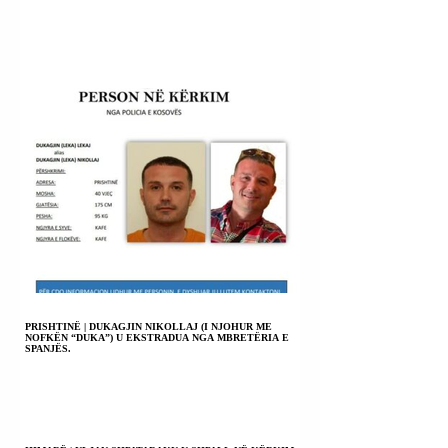
PRISHTINË | DUKAGJIN NIKOLLAJ (I NJOHUR ME
NOFKËN “DUKA”) U EKSTRADUA NGA MBRETËRIA E
SPANJËS.