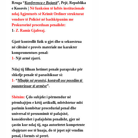
Rruga “
Konferenca e Bujanit
”, Pejë, Republika 
e Kosovës | 
Në funksion të luftës institucionale 
ndaj Agjenturës së Krimit Ordiner strukturat 
vendore të Policisë në bashkëpunim me 
Prokurorinë proceduan penalisht:
1- 
Z. Ramiz Gjaferaj.
Gjatë kontrollit fizik u gjet dhe u sekuestrua 
në cilësinë e provës materiale me karakter 
kompromentues penal:
1- 
Një armë zjarri.
Ndaj tij filluan hetimet penale paraprake për 
shkelje penale të parashikuar si:
1- 
“
Mbajtje në pronësi, kontroll ose posedim të 
paautorizuar të armëve
”.
Shënim: 
Çdo subjekt i përmendur në 
përmbajtjen e këtij artikulli, mbështetur mbi 
parimin kombëtar procedurial penal dhe 
universal të prezumimit të pafajsisë, 
konsiderohet i pafajshëm penalisht, gjer në 
çastin kur ndaj tij, nga autoritetet kompetente 
shqiptare ose të huaja, do të jepet një vendim 
penal, i formës së prerë.