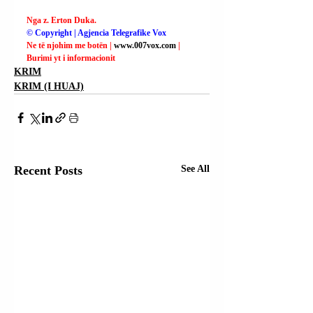
Nga z. Erton Duka.
© Copyright | Agjencia Telegrafike Vox
Ne të njohim me botën | 
www.007vox.com
| 
Burimi yt i informacionit
KRIM
KRIM (I HUAJ)
Recent Posts
See All