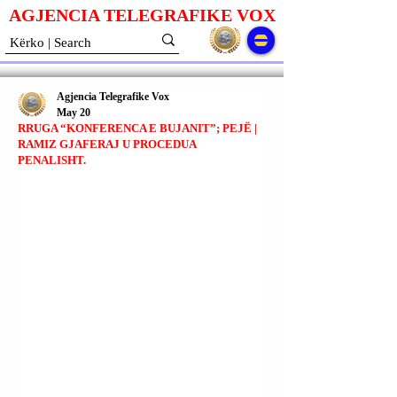
AGJENCIA TELEGRAFIKE V
O
X
Agjencia Telegrafike Vox
May 20
RRUGA “KONFERENCA E BUJANIT”; PEJË |
RAMIZ GJAFERAJ U PROCEDUA
PENALISHT.