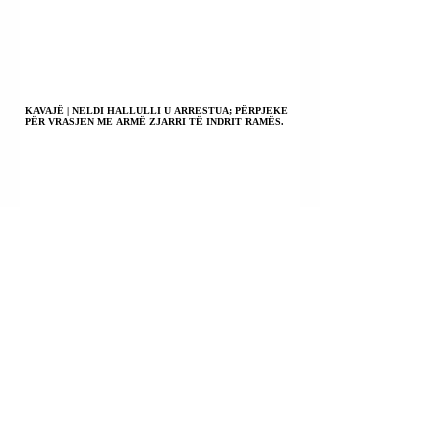
KAVAJË | NELDI HALLULLI U ARRESTUA; PËRPJEKE
PËR VRASJEN ME ARMË ZJARRI TË INDRIT RAMËS.