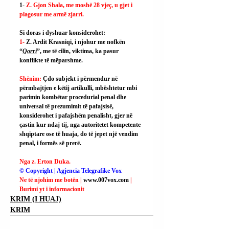
1- 
Z. Gjon Shala, me moshë 28 vjeç, u gjet i 
plagosur me armë zjarri.
Si doras i dyshuar konsiderohet:
1- 
Z. Ardit Krasniqi, i njohur me nofkën 
“
Qorri
”, me të cilin, viktima, ka pasur 
konflikte të mëparshme.
Shënim: 
Çdo subjekt i përmendur në 
përmbajtjen e këtij artikulli, mbështetur mbi 
parimin kombëtar procedurial penal dhe 
universal të prezumimit të pafajsisë, 
konsiderohet i pafajshëm penalisht, gjer në 
çastin kur ndaj tij, nga autoritetet kompetente 
shqiptare ose të huaja, do të jepet një vendim 
penal, i formës së prerë.
Nga z. Erton Duka.
© Copyright | Agjencia Telegrafike Vox
Ne të njohim me botën | 
www.007vox.com
| 
Burimi yt i informacionit
KRIM (I HUAJ)
KRIM