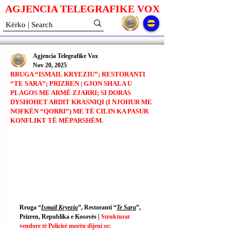
AGJENCIA TELEGRAFIKE V
O
X
Agjencia Telegrafike Vox
Nov 20, 2025
RRUGA “ISMAIL KRYEZIU”; RESTORANTI
“TE SARA”; PRIZREN | GJON SHALA U
PLAGOS ME ARMË ZJARRI; SI DORAS
DYSHOHET ARDIT KRASNIQI (I NJOHUR ME
NOFKËN “QORRI”) ME TË CILIN KA PASUR
KONFLIKT TË MËPARSHËM.
Rruga “
Ismail Kryeziu
”, Restoranti “
Te Sara
”, 
Prizren, Republika e Kosovës | 
Strukturat 
vendore të Policisë morën dijeni se: