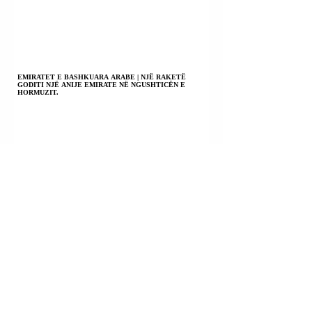
EMIRATET E BASHKUARA ARABE | NJË RAKETË
GODITI NJË ANIJE EMIRATE NË NGUSHTICËN E
HORMUZIT.
IRAN | GARDA REVOLUCIONARE ISLAMIKE: DO TA