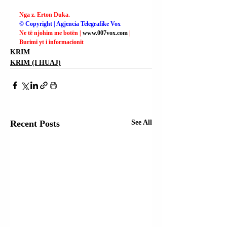
Nga z. Erton Duka.
© Copyright | Agjencia Telegrafike Vox
Ne të njohim me botën | 
www.007vox.com
| 
Burimi yt i informacionit
KRIM
KRIM (I HUAJ)
Recent Posts
See All