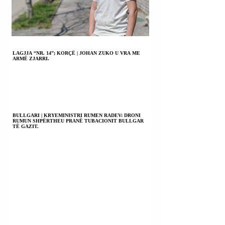
LAGJJA “NR. 14”; KORÇË | JOHAN ZUKO U VRA ME
ARMË ZJARRI.
BULLGARI | KRYEMINISTRI RUMEN RADEV: DRONI
RUMUN SHPËRTHEU PRANË TUBACIONIT BULLGAR
TË GAZIT.