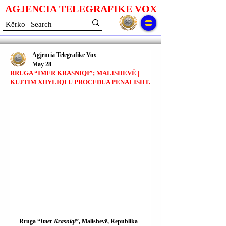
AGJENCIA TELEGRAFIKE V
O
X
Agjencia Telegrafike Vox
May 28
RRUGA “IMER KRASNIQI”; MALISHEVË |
KUJTIM XHYLIQI U PROCEDUA PENALISHT.
Rruga “
Imer Krasniqi
”, Malishevë, Republika 