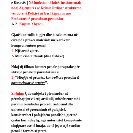
e Kosovës | 
Në funksion të luftës institucionale 
ndaj Agjenturës së Krimit Ordiner strukturat 
vendore të Policisë në bashkëpunim me 
Prokurorinë proceduan penalisht:
1- 
Z. Kujtim Xhyliqi.
Gjatë kontrollit iu gjet dhe iu sekuestrua në 
cilësinë e provës materiale me karakter 
kompromentues penal:
1- 
Një armë zjarri.
2- 
Municion luftarak (disa fishekë).
Ndaj tij filluan hetimet penale paraprake për 
shkelje penale të parashikuar si:
1- 
“
Mbajtje në pronësi, kontroll ose posedim të 
paautorizuar të armëve
”.
Shënim: 
Çdo subjekt i përmendur në 
përmbajtjen e këtij artikulli, mbështetur mbi 
parimin kombëtar procedurial penal dhe 
universal të prezumimit të pafajsisë, 
konsiderohet i pafajshëm penalisht, gjer në 
çastin kur ndaj tij, nga autoritetet kompetente 
shqiptare ose të huaja, do të jepet një vendim 
penal, i formës së prerë.