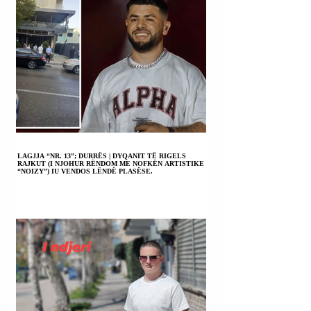
LAGJJA “NR. 13”; DURRËS | DYQANIT TË RIGELS
RAJKUT (I NJOHUR RËNDOM ME NOFKËN ARTISTIKE
“NOIZY”) IU VENDOS LËNDË PLASËSE.