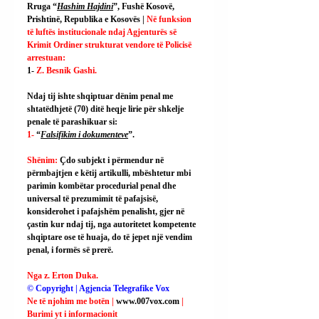
Rruga “
Hashim Hajdini
”, Fushë Kosovë, 
Prishtinë, Republika e Kosovës | 
Në funksion 
të luftës institucionale ndaj Agjenturës së 
Krimit Ordiner strukturat vendore të Policisë 
arrestuan:
1- 
Z. Besnik Gashi.
Ndaj tij ishte shqiptuar dënim penal me 
shtatëdhjetë (70) ditë heqje lirie për shkelje 
penale të parashikuar si:
1- 
“
Falsifikim i dokumenteve
”.
Shënim: 
Çdo subjekt i përmendur në 
përmbajtjen e këtij artikulli, mbështetur mbi 
parimin kombëtar procedurial penal dhe 
universal të prezumimit të pafajsisë, 
konsiderohet i pafajshëm penalisht, gjer në 
çastin kur ndaj tij, nga autoritetet kompetente 
shqiptare ose të huaja, do të jepet një vendim 
penal, i formës së prerë.
Nga z. Erton Duka.
© Copyright | Agjencia Telegrafike Vox
Ne të njohim me botën | 
www.007vox.com
| 
Burimi yt i informacionit