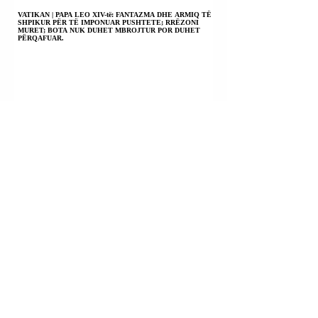
VATIKAN | PAPA LEO XIV-të: FANTAZMA DHE ARMIQ TË
SHPIKUR PËR TË IMPONUAR PUSHTETE; RRËZONI
MURET; BOTA NUK DUHET MBROJTUR POR DUHET
PËRQAFUAR.
LAGJJA “NR. 4”; DURRËS | EUGLENT LAMÇE U
KONSTATUA I VDEKUR NË VENDIN E PUNËS.