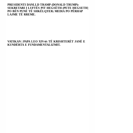
PRESIDENTI DANLLD TRAMP (DONALD TRUMP):
SEKRETARI I LUFTËS PIT HEGSËTH (PETE HEGSETH)
PO BËN PUNË TË SHKËLQYER; MEDIA PO PËRHAP
LAJME TË RREME.
VATIKAN | PAPA LEO XIV-të: TË KRISHTERËT JANË E
KUNDËRTA E FUNDAMENTALIZMIT.