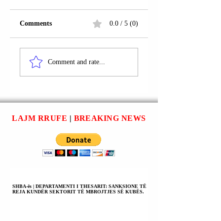
Comments
0.0 / 5 (0)
FSHATI SLLATINË;
RRUGA
FUSHË KOSOVË |
“DORUNTINA”;
Comment and rate...
CENË KADRIJA U
FUSHË KOSOVË;
KONSTATUA I
PRISHTINË |
VDEKUR NË
SHQIPDON
MOTELIN
MALIQAJ DHE
“BERATI”; PO
RREZON SYLAJ
LAJM RRUFE
|
BREAKING NEWS
HETOHET PËR
NËN PROCEDUR
VRASJE;
PENALE.
VETËVRASJE;
VDEKJE NGA
PAKUJDESIA;
VDEKJE NGA
SHKAQE
SHBA-ës | DEPARTAMENTI I THESARIT: SANKSIONE TË
REJA KUNDËR SEKTORIT TË MBROJTJES SË KUBËS.
NATYRALE.