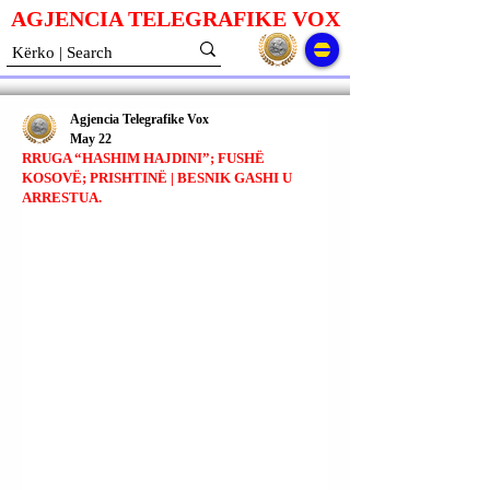
AGJENCIA TELEGRAFIKE V
O
X
Agjencia Telegrafike Vox
May 22
RRUGA “HASHIM HAJDINI”; FUSHË
KOSOVË; PRISHTINË | BESNIK GASHI U
ARRESTUA.