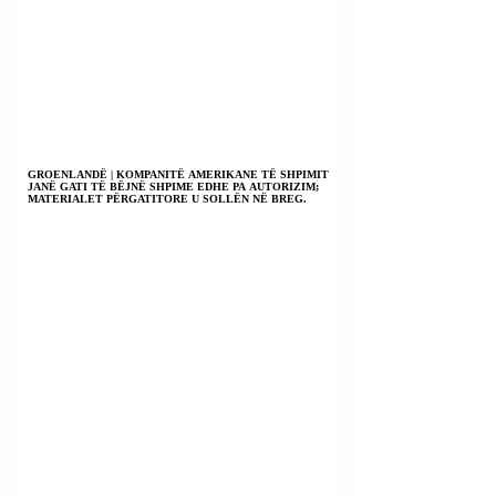
GROENLANDË | KOMPANITË AMERIKANE TË SHPIMIT
JANË GATI TË BËJNË SHPIME EDHE PA AUTORIZIM;
MATERIALET PËRGATITORE U SOLLËN NË BREG.