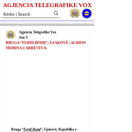
AGJENCIA TELEGRAFIKE V
O
X
Agjencia Telegrafike Vox
Jun 3
RRUGA “FERID DOMI”; GJAKOVË | ALBION
MORINA U ARRESTUA.
Rruga “
Ferid Domi
”, Gjakovë, Republika e 