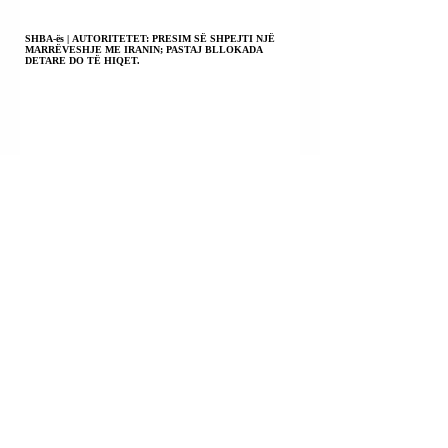
SHBA-ës | AUTORITETET: PRESIM SË SHPEJTI NJË
MARRËVESHJE ME IRANIN; PASTAJ BLLOKADA
DETARE DO TË HIQET.
KILI | PRESIDENTI JOSE ANTONIO KAST PO SHTYN
PËRPARA REFORMËN KUSHTETUESE; SIGURIA E
QYTETARËVE DO TË SANKSIONOHET SI DETYRË E
SHTETIT; REGJIM PENITENCIAR 41 BIS PËR KAPOT E
DROGËS.