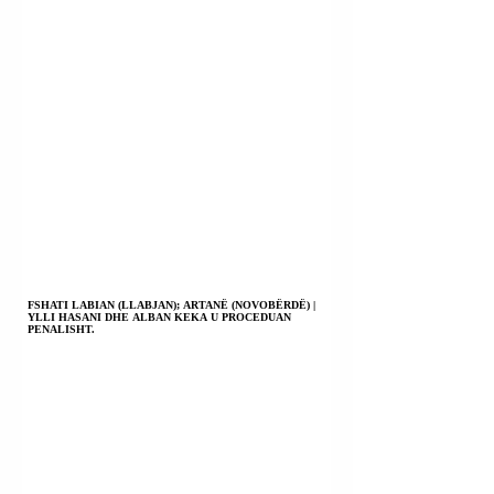
FSHATI LABIAN (LLABJAN); ARTANË (NOVOBËRDË) |
YLLI HASANI DHE ALBAN KEKA U PROCEDUAN
PENALISHT.