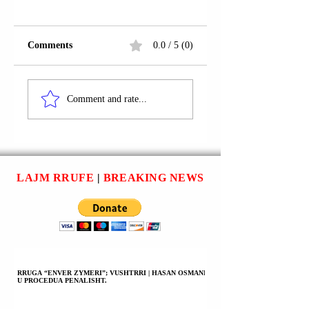
Comments
0.0 / 5 (0)
RRUGA
RRUGA “BARDH
“ALEKSANDËR
QAUSHI”;
Comment and rate...
MOISIU”;
GJAKOVË |
GJAKOVË | EGZON
SAMUEL LLESHA
ZHUBI U
U ARRESTUA.
ARRESTUA.
LAJM RRUFE
|
BREAKING NEWS
RRUGA “ENVER ZYMERI”; VUSHTRRI | HASAN OSMANI
U PROCEDUA PENALISHT.