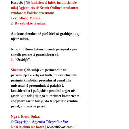
Kosovës | 
Në funksion të luftës institucionale 
ndaj Agjenturës së Krimit Ordiner strukturat 
vendore të Policisë arrestuan:
1- 
Z. Albion Morina.
2- 
Dy subjekte të mitur.
Ata konsiderohen të përfshirë në grabitje ndaj 
një të mitur.
Ndaj tij filluan hetimet penale paraprake për 
shkelje penale të parashikuar si:
1- 
“
Grabitje
”.
Shënim: 
Çdo subjekt i përmendur në 
përmbajtjen e këtij artikulli, mbështetur mbi 
parimin kombëtar procedurial penal dhe 
universal të prezumimit të pafajsisë, 
konsiderohet i pafajshëm penalisht, gjer në 
çastin kur ndaj tij, nga autoritetet kompetente 
shqiptare ose të huaja, do të jepet një vendim 
penal, i formës së prerë.
Nga z. Erton Duka.
© Copyright | Agjencia Telegrafike Vox
Ne të njohim me botën | 
www.007vox.com
| 