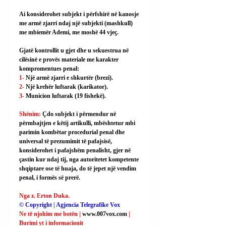
Ai konsiderohet subjekt i përfshirë në kanosje 
me armë zjarri ndaj një subjekti (mashkull) 
me mbiemër Ademi, me moshë 44 vjeç.
Gjatë kontrollit u gjet dhe u sekuestrua në 
cilësinë e provës materiale me karakter 
kompromentues penal:
1- 
Një armë zjarri e shkurtër (brezi).
2- 
Një krehër luftarak (karikator).
3- 
Municion luftarak (19 fishekë).
Shënim: 
Çdo subjekt i përmendur në 
përmbajtjen e këtij artikulli, mbështetur mbi 
parimin kombëtar procedurial penal dhe 
universal të prezumimit të pafajsisë, 
konsiderohet i pafajshëm penalisht, gjer në 
çastin kur ndaj tij, nga autoritetet kompetente 
shqiptare ose të huaja, do të jepet një vendim 
penal, i formës së prerë.
Nga z. Erton Duka.
© Copyright | Agjencia Telegrafike Vox
Ne të njohim me botën | 
www.007vox.com
| 
Burimi yt i informacionit