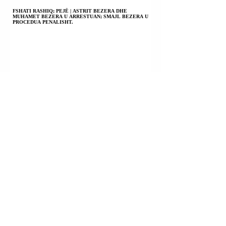
FSHATI RASHIQ; PEJË | ASTRIT BEZERA DHE
MUHAMET BEZERA U ARRESTUAN; SMAJL BEZERA U
PROCEDUA PENALISHT.
PRIZREN | EGZON KABASHI U KONSTATUA I VDEKUR
PASI DISA DITËSH AGONIE; PO HETOHET PËR
VRASJE; VETËVRASJE; VDEKJE NGA PAKUJDESIA.