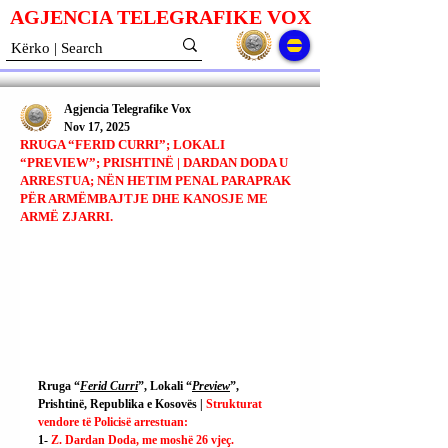
AGJENCIA TELEGRAFIKE V
O
X
Agjencia Telegrafike Vox
Nov 17, 2025
RRUGA “FERID CURRI”; LOKALI
“PREVIEW”; PRISHTINË | DARDAN DODA U
ARRESTUA; NËN HETIM PENAL PARAPRAK
PËR ARMËMBAJTJE DHE KANOSJE ME
ARMË ZJARRI.
Rruga “
Ferid Curri
”, Lokali “
Preview
”, 
Prishtinë, Republika e Kosovës | 
Strukturat 
vendore të Policisë arrestuan:
1- 
Z. Dardan Doda, me moshë 26 vjeç.