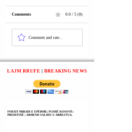
Comments
0.0 / 5 (0)
PRISHTINË |
RRUGA “REXHE
ÇLIRIM ADEMI U
LUCI”; PRISHTIN
Comment and rate...
ARRESTUA; ISHTE
| ALI KRASNIQI 
I DËNUAR
ARRESTUA;
PENALISHT.
GJYKATA I KISH
SHQIPTUAR
DËNIM PENAL.
LAJM RRUFE
|
BREAKING NEWS
FSHATI MIRADI E EPËRME; FUSHË KOSOVË;
PRISHTINË | ARMEND SALIHU U ARRESTUA.