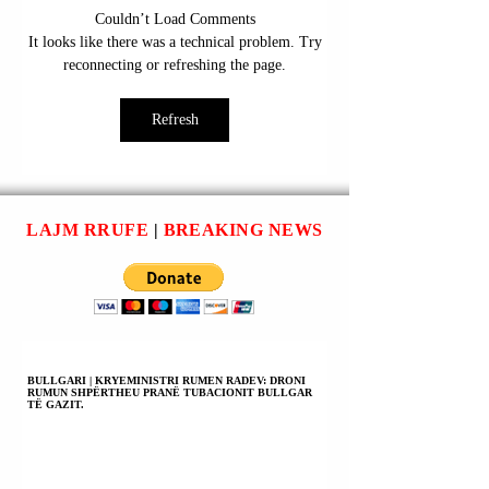
AEROPORTI
RRUGA “MALUS
Couldn’t Load Comments
“ADEM JASHARI”;
KOSOVA”; LOKA
It looks like there was a technical problem. Try
PRISHTINË |
“REINA KAFFE”;
reconnecting or refreshing the page.
LIRIDON LECI U
PRISHTINË | U
ARRESTUA.
SHPALL NË
Refresh
KËRKIM POLIC
FITIM BAJRAMI.
LAJM RRUFE
|
BREAKING NEWS
BULLGARI | KRYEMINISTRI RUMEN RADEV: DRONI
RUMUN SHPËRTHEU PRANË TUBACIONIT BULLGAR
TË GAZIT.