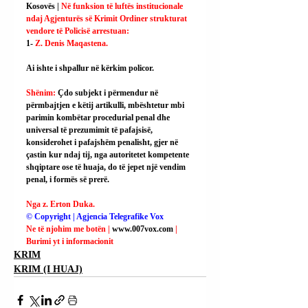
Kosovës | 
Në funksion të luftës institucionale 
ndaj Agjenturës së Krimit Ordiner strukturat 
vendore të Policisë arrestuan:
1- 
Z. Denis Maqastena.
Ai
 ishte i shpallur në kërkim policor.
Shënim: 
Çdo subjekt i përmendur në 
përmbajtjen e këtij artikulli, mbështetur mbi 
parimin kombëtar procedurial penal dhe 
universal të prezumimit të pafajsisë, 
konsiderohet i pafajshëm penalisht, gjer në 
çastin kur ndaj tij, nga autoritetet kompetente 
shqiptare ose të huaja, do të jepet një vendim 
penal, i formës së prerë.
Nga z. Erton Duka.
© Copyright | Agjencia Telegrafike Vox
Ne të njohim me botën | 
www.007vox.com
| 
Burimi yt i informacionit
KRIM
KRIM (I HUAJ)