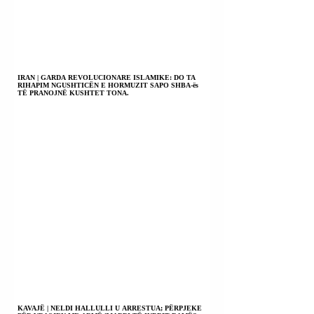
IRAN | GARDA REVOLUCIONARE ISLAMIKE: DO TA
RIHAPIM NGUSHTICËN E HORMUZIT SAPO SHBA-ës
TË PRANOJNË KUSHTET TONA.
KAVAJË | NELDI HALLULLI U ARRESTUA; PËRPJEKE