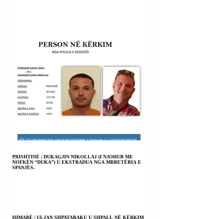
PRISHTINË | DUKAGJIN NIKOLLAJ (I NJOHUR ME
NOFKËN “DUKA”) U EKSTRADUA NGA MBRETËRIA E
SPANJËS.
HIMARË | ULJAN SHPATARAKU U SHPALL NË KËRKIM