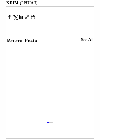
KRIM (I HUAJ)
Recent Posts
See All
AEROPORTI
NDËRKOMBËTA
“ADEM JASHARI”