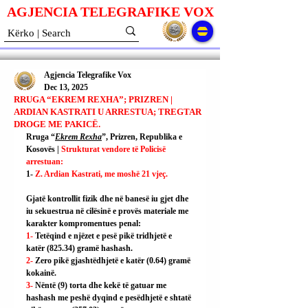
AGJENCIA TELEGRAFIKE V
O
X
Agjencia Telegrafike Vox
Dec 13, 2025
RRUGA “EKREM REXHA”; PRIZREN |
ARDIAN KASTRATI U ARRESTUA; TREGTAR
DROGE ME PAKICË.
Rruga “
Ekrem Rexha
”, Prizren, Republika e 
Kosovës | 
Strukturat vendore të Policisë 
arrestuan:
1- 
Z. Ardian Kastrati, me moshë 21 vjeç.
Gjatë kontrollit fizik dhe në banesë iu gjet dhe 
iu sekuestrua në cilësinë e provës materiale me 
karakter kompromentues penal:
1- 
Tetëqind e njëzet e pesë pikë tridhjetë e 
katër (825.34) gramë hashash.
2- 
Zero pikë gjashtëdhjetë e katër (0.64) gramë 
kokainë.
3- 
Nëntë (9) torta dhe kekë të gatuar me 
hashash me peshë dyqind e pesëdhjetë e shtatë 