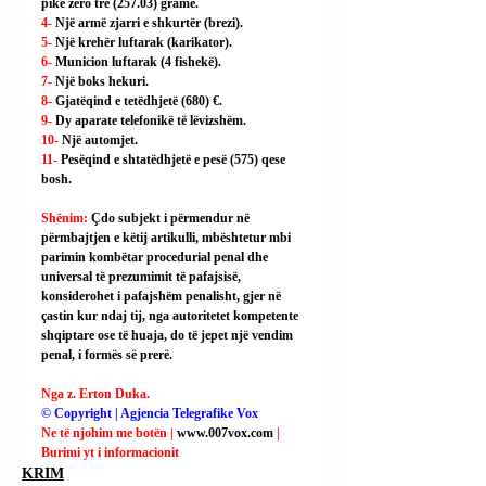
pikë zero tre (257.03) gramë.
4- 
Një armë zjarri e shkurtër (brezi).
5- 
Një krehër luftarak (karikator).
6- 
Municion luftarak (4 fishekë).
7- 
Një boks hekuri.
8- 
Gjatëqind e tetëdhjetë (680) €.
9- 
Dy aparate telefonikë të lëvizshëm.
10- 
Një automjet.
11- 
Pesëqind e shtatëdhjetë e pesë (575) qese 
bosh.
Shënim: 
Çdo subjekt i përmendur në 
përmbajtjen e këtij artikulli, mbështetur mbi 
parimin kombëtar procedurial penal dhe 
universal të prezumimit të pafajsisë, 
konsiderohet i pafajshëm penalisht, gjer në 
çastin kur ndaj tij, nga autoritetet kompetente 
shqiptare ose të huaja, do të jepet një vendim 
penal, i formës së prerë.
Nga z. Erton Duka.
© Copyright | Agjencia Telegrafike Vox
Ne të njohim me botën | 
www.007vox.com
| 
Burimi yt i informacionit
KRIM