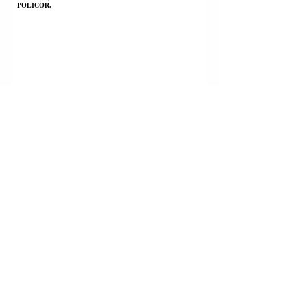
POLICOR.
KILI | PRESIDENTI JOSE ANTONIO KAST NJOFTOI
KOMBIN SE KA NDËRMARRË MASA TË RËNDA
KUNDËR KRIMIT TË ORGANIZUAR.