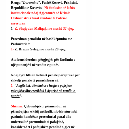
Rruga “
Doruntina
”, Fushë Kosovë, Prishtinë, 
Republika e Kosovës | 
Në funksion të luftës 
institucionale ndaj Agjenturës së Krimit 
Ordiner strukturat vendore të Policisë 
arrestuan:
1- 
Z. Shqipdon Maliqaj, me moshë 37 vjeç.
Proceduan penalisht në bashkëpunim me 
Prokurorinë:
1- 
Z. Rrezon Sylaj, me moshë 20 vjeç.
Ata konsiderohen përgjegjës për lëndimin e 
një punonjësi në vendin e punës.
Ndaj tyre filluan hetimet penale paraprake për 
shkelje penale të parashikuar si:
1- 
“
Asgjësimi, dëmtimi ose heqja e pajisjeve 
mbrojtëse dhe rrezikimi i sigurisë në vendin e 
punës
”.
Shënim: 
Çdo subjekt i përmendur në 
përmbajtjen e këtij artikulli, mbështetur mbi 
parimin kombëtar procedurial penal dhe 
universal të prezumimit të pafajsisë, 
konsiderohet i pafajshëm penalisht, gjer në 