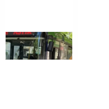
TIRANË | NË LINJAT E TRANSPORTIT PUBLIK
“QENDËR E TIRANËS - KASHAR” DHE “ASTIR” HYN I
GJALLË E DEL I VDEKUR.