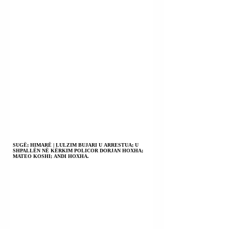
SUGË; HIMARË | LULZIM BUJARI U ARRESTUA; U
SHPALLËN NË KËRKIM POLICOR DORJAN HOXHA;
MATEO KOSHI; ANDI HOXHA.