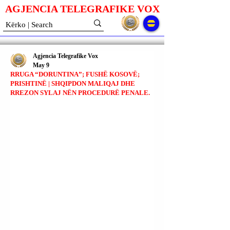
AGJENCIA TELEGRAFIKE V
O
X
Agjencia Telegrafike Vox
May 9
RRUGA “DORUNTINA”; FUSHË KOSOVË;
PRISHTINË | SHQIPDON MALIQAJ DHE
RREZON SYLAJ NËN PROCEDURË PENALE.