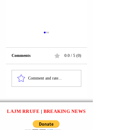
Comments
0.0 / 5 (0)
RRUGA “GJON
PRISHTINË | U
SEREQI”;
ARRESTUAN FIT
Comment and rate...
PRISHTINË |
SERTOLLI;
FATMIR KALAJA U
LIRIDON
ARRESTUA.
RESTELICA;
NDRIÇIM
SOGOJEVA.
LAJM RRUFE
|
BREAKING NEWS