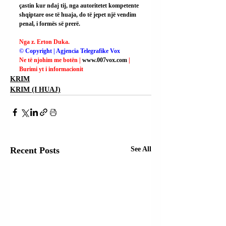
çastin kur ndaj tij, nga autoritetet kompetente 
shqiptare ose të huaja, do të jepet një vendim 
penal, i formës së prerë.
Nga z. Erton Duka.
© Copyright | Agjencia Telegrafike Vox
Ne të njohim me botën | 
www.007vox.com
| 
Burimi yt i informacionit
KRIM
KRIM (I HUAJ)
Recent Posts
See All