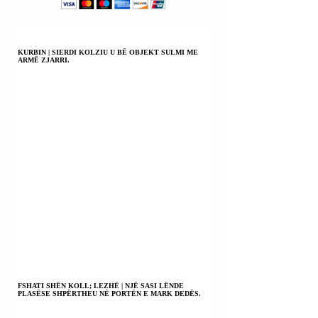
KURBIN | SIERDI KOLZIU U BË OBJEKT SULMI ME
ARMË ZJARRI.
FSHATI SHËN KOLL; LEZHË | NJË SASI LËNDE
PLASËSE SHPËRTHEU NË PORTËN E MARK DEDËS.