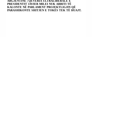
ARGJENTINË | QEVERIA ULTRALIBERALE E
PRESIDENTIT JAVIER MILEI NUK ARRITI TË
KALONTE NË PARLAMENT PROJEKTLIGJIN QË
PARASHIKONTE SHITJEN E TOKËS TEK TË HUAJT.
SHTETET E BASHKUARA TË MEKISKËS |
PRESIDENTJA KALUDIA (CLAUDIA) SHEINBAUM PRITI
NË TAKIM SEKRETARIN E SHTETIT TË VATIKANIT
PIETRO PAROLIN.