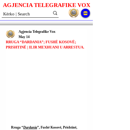
AGJENCIA TELEGRAFIKE V
O
X
Agjencia Telegrafike Vox
May 14
RRUGA “DARDANIA”; FUSHË KOSOVË;
PRISHTINË | ILIR MEXHUANI U ARRESTUA.
Rruga “
Dardania
”, Fushë Kosovë, Prishtinë, 