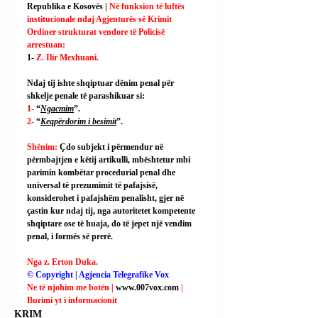
Republika e Kosovës |
 Në funksion të luftës 
institucionale ndaj Agjenturës së Krimit 
Ordiner strukturat vendore të Policisë 
arrestuan:
1- 
Z. Ilir Mexhuani.
Ndaj tij ishte shqiptuar dënim penal për 
shkelje penale të parashikuar si:
1- 
“
Ngacmim
”.
2- 
“
Keqpërdorim i besimit
”.
Shënim: 
Çdo subjekt i përmendur në 
përmbajtjen e këtij artikulli, mbështetur mbi 
parimin kombëtar procedurial penal dhe 
universal të prezumimit të pafajsisë, 
konsiderohet i pafajshëm penalisht, gjer në 
çastin kur ndaj tij, nga autoritetet kompetente 
shqiptare ose të huaja, do të jepet një vendim 
penal, i formës së prerë.
Nga z. Erton Duka.
© Copyright | Agjencia Telegrafike Vox
Ne të njohim me botën | 
www.007vox.com
| 
Burimi yt i informacionit
KRIM