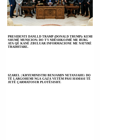
PRESIDENTI DANLLD TRAMP (DONALD TRUMP): KEMI
SHUMË MUNICION; DO T’I NDËSHKOJMË ME BURG
ATA QË KANË ZBULUAR INFORMACIONE ME NATYRË
TRADHTARE.
IZAREL | KRYEMINISTRI BENJAMIN NETANJAHU: DO
TË LARGOHEMI NGA GAZA VETËM PASI HAMASI TË
JETË ÇARMATOSUR PLOTËSISHT.