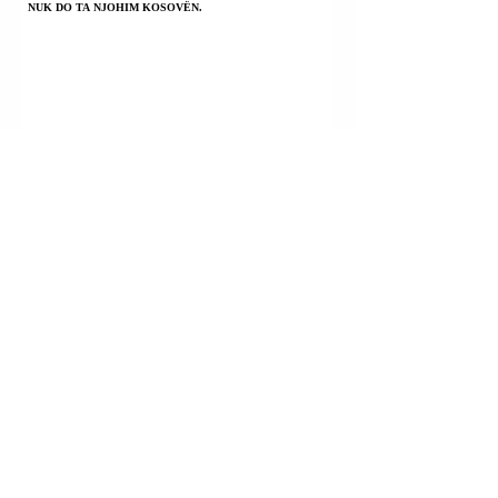
NUK DO TA NJOHIM KOSOVËN.
FSHATI SHTISH TUFINË; TIRANË | U SHPALLËN NË
KËRKIM POLICOR ALTIN ALLA; MAKSIM ALLA;
ERVIS ALLA; TRITOL NË DERËN E SHTËPISË NJË 72-
VJEÇARI.