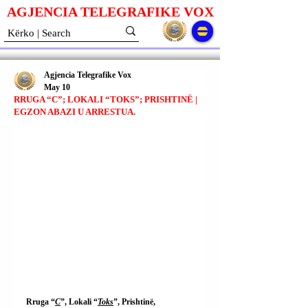
AGJENCIA TELEGRAFIKE V
O
X
Agjencia Telegrafike Vox
May 10
RRUGA “C”; LOKALI “TOKS”; PRISHTINË |
EGZON ABAZI U ARRESTUA.
Rruga “
C
”, Lokali “
Toks
”, Prishtinë, 