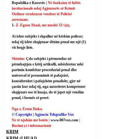
Republika e Kosovës | 
Në funksion të luftës 
institucionale ndaj Agjenturës së Krimit 
Ordiner strukturat vendore të Policisë 
arrestuan:
1- 
Z. Egzon Abazi, me moshë 33 vjeç.
Ai
 ishte subjekt i shpallur në kërkim policor; 
ndaj tij ishte shqiptuar dënim penal me një (1) 
vit heqje lirie.
Shënim: 
Çdo subjekt i përmendur në 
përmbajtjen e këtij artikulli, mbështetur mbi 
parimin kombëtar procedurial penal dhe 
universal të prezumimit të pafajsisë, 
konsiderohet i pafajshëm penalisht, gjer në 
çastin kur ndaj tij, nga autoritetet kompetente 
shqiptare ose të huaja, do të jepet një vendim 
penal, i formës së prerë.
Nga z. Erton Duka.
© Copyright | Agjencia Telegrafike Vox
Ne të njohim me botën | 
www.007vox.com
| 
Burimi yt i informacionit
KRIM
KRIM (I HUAJ)