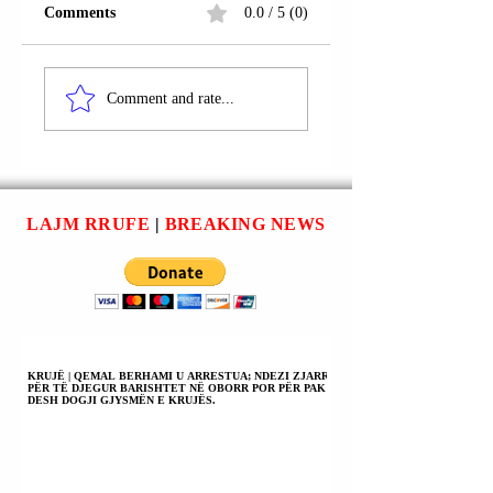
Comments
0.0 / 5 (0)
PRISHTINË |
RRUGA
VALON MURTEZI U
“DORUNTINA”;
Comment and rate...
ARRESTUA.
FUSHË KOSOVË;
PRISHTINË |
SHQIPDON
MALIQAJ DHE
RREZON SYLAJ
LAJM RRUFE
|
BREAKING NEWS
NËN PROCEDUR
PENALE.
KRUJË | QEMAL BERHAMI U ARRESTUA; NDEZI ZJARR
PËR TË DJEGUR BARISHTET NË OBORR POR PËR PAK
DESH DOGJI GJYSMËN E KRUJËS.