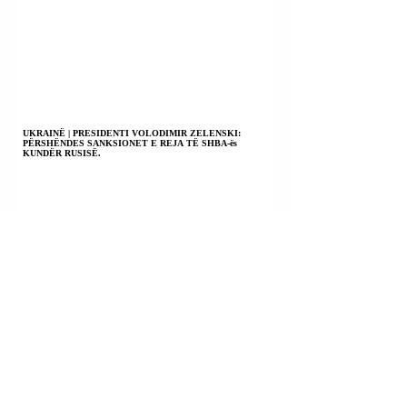
UKRAINË | PRESIDENTI VOLODIMIR ZELENSKI:
PËRSHËNDES SANKSIONET E REJA TË SHBA-ës
KUNDËR RUSISË.