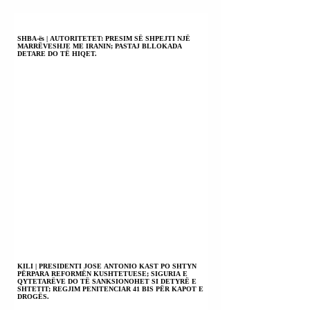
SHBA-ës | AUTORITETET: PRESIM SË SHPEJTI NJË
MARRËVESHJE ME IRANIN; PASTAJ BLLOKADA
DETARE DO TË HIQET.
KILI | PRESIDENTI JOSE ANTONIO KAST PO SHTYN
PËRPARA REFORMËN KUSHTETUESE; SIGURIA E
QYTETARËVE DO TË SANKSIONOHET SI DETYRË E
SHTETIT; REGJIM PENITENCIAR 41 BIS PËR KAPOT E
DROGËS.