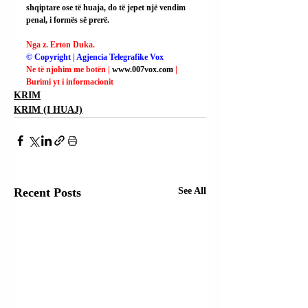
shqiptare ose të huaja, do të jepet një vendim 
penal, i formës së prerë.
Nga z. Erton Duka.
© Copyright | Agjencia Telegrafike Vox
Ne të njohim me botën | 
www.007vox.com
| 
Burimi yt i informacionit
KRIM
KRIM (I HUAJ)
Recent Posts
See All