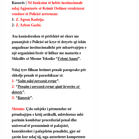
Kosovës | 
Në funksion të luftës institucionale 
ndaj Agjenturës së Krimit Ordiner strukturat 
vendore të Policisë arrestuan:
1- 
Z. Agron Kadrija.
2- 
Z. Arben Gashi.
Ata konisderohen të përfshirë në sherr me 
punonjësit e Policisë në krye të detyrës që ishin 
angazhuar institucionalisht për mbarëvajtjen e 
një organizimi festiv të lidhur me maturën e 
Shkollës së Mesme Teknike “
Fehmi Agani
”.
Ndaj tyre filluan hetimet penale paraprake për 
shkelje penale të parashikuar si:
1- 
“
Sulm ndaj personit zyrtar
”.
2- 
“
Pengim i personit zyrtar gjatë kryerjes së 
detyrës
”.
3- 
“
Kanosje
”.
Shënim: 
Çdo subjekt i përmendur në 
përmbajtjen e këtij artikulli, mbështetur mbi 
parimin kombëtar procedurial penal dhe 
universal të prezumimit të pafajsisë, 
konsiderohet i pafajshëm penalisht, gjer në 
çastin kur ndaj tij, nga autoritetet kompetente 