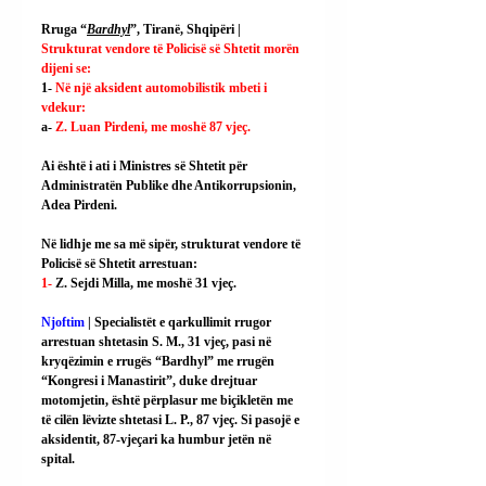
Rruga “
Bardhyl
”, Tiranë, Shqipëri | 
Strukturat vendore të Policisë së Shtetit morën 
dijeni se:
1- 
Në një aksident automobilistik mbeti i 
vdekur:
a- 
Z. Luan Pirdeni, me moshë 87 vjeç.
Ai
 është i ati i Ministres së Shtetit për 
Administratën Publike dhe Antikorrupsionin, 
Adea Pirdeni.
Në lidhje me sa më sipër, strukturat vendore të 
Policisë së Shtetit arrestuan:
1- 
Z. Sejdi Milla, me moshë 31 vjeç.
Njoftim
 | Specialistët e qarkullimit rrugor 
arrestuan shtetasin S. M., 31 vjeç, pasi në 
kryqëzimin e rrugës “Bardhyl” me rrugën 
“Kongresi i Manastirit”, duke drejtuar 
motomjetin, është përplasur me biçikletën me 
të cilën lëvizte shtetasi L. P., 87 vjeç. Si pasojë e 
aksidentit, 87-vjeçari ka humbur jetën në 
spital.