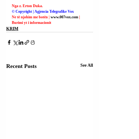
Nga z. Erton Duka.
© Copyright | Agjencia Telegrafike Vox
Ne të njohim me botën | 
www.007vox.com
| 
Burimi yt i informacionit
KRIM
Recent Posts
See All