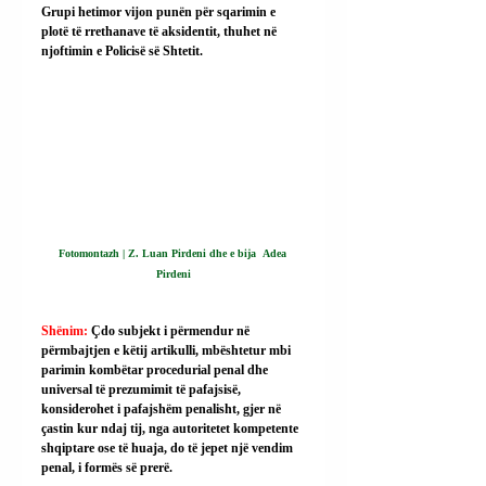
Grupi hetimor vijon punën për sqarimin e 
plotë të rrethanave të aksidentit, thuhet në 
njoftimin e Policisë së Shtetit.
Fotomontazh | Z. Luan Pirdeni dhe e bija  Adea 
Pirdeni
Shënim: 
Çdo subjekt i përmendur në 
përmbajtjen e këtij artikulli, mbështetur mbi 
parimin kombëtar procedurial penal dhe 
universal të prezumimit të pafajsisë, 
konsiderohet i pafajshëm penalisht, gjer në 
çastin kur ndaj tij, nga autoritetet kompetente 
shqiptare ose të huaja, do të jepet një vendim 
penal, i formës së prerë.