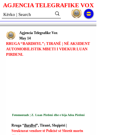
AGJENCIA TELEGRAFIKE V
O
X
Agjencia Telegrafike Vox
May 14
RRUGA “BARDHYL”; TIRANË | NË AKSIDENT
AUTOMOBILISTIK MBETI I VDEKUR LUAN
PIRDENI.
Fotomontazh | Z. Luan Pirdeni dhe e bija 
Adea Pirdeni
Rruga “
Bardhyl
”, Tiranë, Shqipëri | 
Strukturat vendore të Policisë së Shtetit morën 