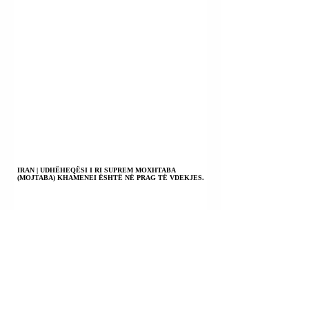
IRAN | UDHËHEQËSI I RI SUPREM MOXHTABA
(MOJTABA) KHAMENEI ËSHTË NË PRAG TË VDEKJES.