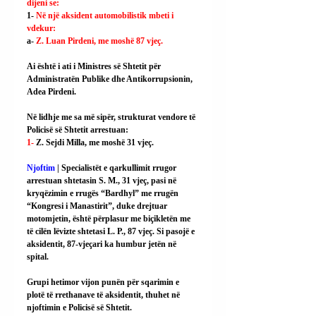
dijeni se:
1- 
Në një aksident automobilistik mbeti i 
vdekur:
a- 
Z. Luan Pirdeni, me moshë 87 vjeç.
Ai
 është i ati i Ministres së Shtetit për 
Administratën Publike dhe Antikorrupsionin, 
Adea Pirdeni.
Në lidhje me sa më sipër, strukturat vendore të 
Policisë së Shtetit arrestuan:
1- 
Z. Sejdi Milla, me moshë 31 vjeç.
Njoftim
 | Specialistët e qarkullimit rrugor 
arrestuan shtetasin S. M., 31 vjeç, pasi në 
kryqëzimin e rrugës “Bardhyl” me rrugën 
“Kongresi i Manastirit”, duke drejtuar 
motomjetin, është përplasur me biçikletën me 
të cilën lëvizte shtetasi L. P., 87 vjeç. Si pasojë e 
aksidentit, 87-vjeçari ka humbur jetën në 
spital.
Grupi hetimor vijon punën për sqarimin e 
plotë të rrethanave të aksidentit, thuhet në 
njoftimin e Policisë së Shtetit.