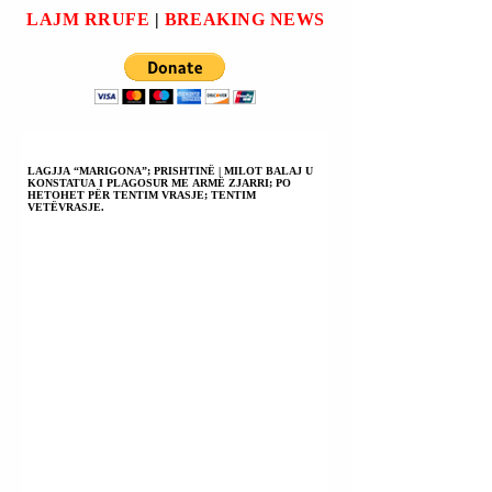
DËNUAR NGA
Ministri
LAJM RRUFE
|
BREAKING NEWS
GJYKATA E PEJËS
PËR VRASJE.
LAGJJA “MARIGONA”; PRISHTINË | MILOT BALAJ U
KONSTATUA I PLAGOSUR ME ARMË ZJARRI; PO
HETOHET PËR TENTIM VRASJE; TENTIM
VETËVRASJE.