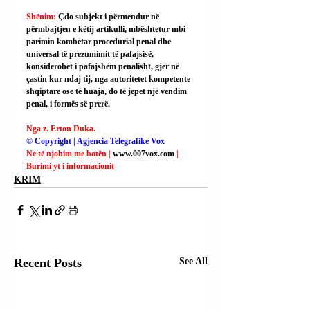
Shënim: 
Çdo subjekt i përmendur në 
përmbajtjen e këtij artikulli, mbështetur mbi 
parimin kombëtar procedurial penal dhe 
universal të prezumimit të pafajsisë, 
konsiderohet i pafajshëm penalisht, gjer në 
çastin kur ndaj tij, nga autoritetet kompetente 
shqiptare ose të huaja, do të jepet një vendim 
penal, i formës së prerë.
Nga z. Erton Duka.
© Copyright | Agjencia Telegrafike Vox
Ne të njohim me botën | 
www.007vox.com
| 
Burimi yt i informacionit
KRIM
Recent Posts
See All