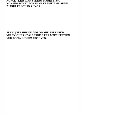
KORÇË | KRISTJAN STERJO U ARRESTUA;
KONSIDEROHET DORAS NË VRASJEN ME ARMË
ZJARRI TË JOHAN ZUKOS.
SERBI | PRESIDENTI VOLODIMIR ZELENSKI:
MIRËNJOHËS NDAJ SERBISË PËR MBËSHTETJEN;
NUK DO TA NJOHIM KOSOVËN.