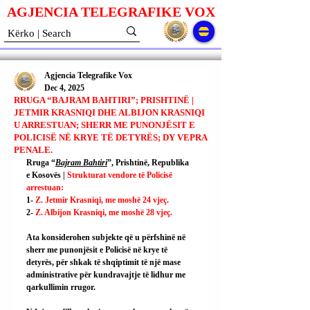
AGJENCIA TELEGRAFIKE V
O
X
Agjencia Telegrafike Vox
Dec 4, 2025
RRUGA “BAJRAM BAHTIRI”; PRISHTINË |
JETMIR KRASNIQI DHE ALBIJON KRASNIQI
U ARRESTUAN; SHERR ME PUNONJËSIT E
POLICISË NË KRYE TË DETYRËS; DY VEPRA
PENALE.
Rruga “
Bajram Bahtiri
”, Prishtinë, Republika 
e Kosovës | 
Strukturat vendore të Policisë 
arrestuan:
1- 
Z. Jetmir Krasniqi, me moshë 24 vjeç.
2- 
Z. Albijon Krasniqi, me moshë 28 vjeç.
Ata konsiderohen subjekte që u përfshinë në 
sherr me punonjësit e Policisë në krye të 
detyrës, për shkak të shqiptimit të një mase 
administrative për kundravajtje të lidhur me 
qarkullimin rrugor.