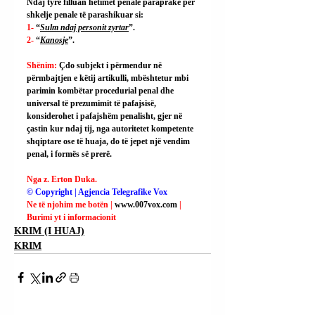
Ndaj tyre filluan hetimet penale paraprake për 
shkelje penale të parashikuar si:
1- 
“
Sulm ndaj personit zyrtar
”.
2- 
“
Kanosje
”.
Shënim: 
Çdo subjekt i përmendur në 
përmbajtjen e këtij artikulli, mbështetur mbi 
parimin kombëtar procedurial penal dhe 
universal të prezumimit të pafajsisë, 
konsiderohet i pafajshëm penalisht, gjer në 
çastin kur ndaj tij, nga autoritetet kompetente 
shqiptare ose të huaja, do të jepet një vendim 
penal, i formës së prerë.
Nga z. Erton Duka.
© Copyright | Agjencia Telegrafike Vox
Ne të njohim me botën | 
www.007vox.com
| 
Burimi yt i informacionit
KRIM (I HUAJ)
KRIM