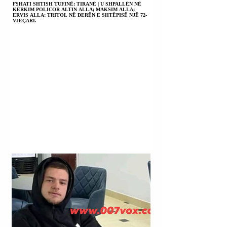
FSHATI SHTISH TUFINË; TIRANË | U SHPALLËN NË
KËRKIM POLICOR ALTIN ALLA; MAKSIM ALLA;
ERVIS ALLA; TRITOL NË DERËN E SHTËPISË NJË 72-
VJEÇARI.