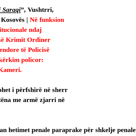
 Saraqi
”, Vushtrri, 
 Kosovës | 
Në funksion 
titucionale ndaj 
së Krimit Ordiner 
endore të Policisë 
kërkim policor:
 Kameri.
het i përfshirë në sherr 
tëna me armë zjarri në 
luan hetimet penale paraprake për shkelje penale