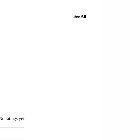
See All
of 5 stars.
No ratings yet