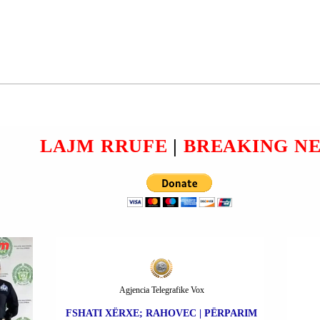
A
RRUGA “BAHRI KUQI”;
UA;
VUSHTRRI | BASHKIM
MEHMETI U PROCEDUA
SJE
PENALISHT.
I.
LAJM RRUFE
|
BREAKING N
Agjencia Telegrafike Vox
FSHATI XËRXE; RAHOVEC | PËRPARIM