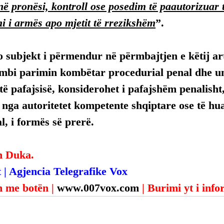
në pronësi, kontroll ose posedim të paautorizuar 
i i armës apo mjetit të rrezikshëm
”.
 subjekt i përmendur në përmbajtjen e këtij arti
mbi parimin kombëtar procedurial penal dhe uni
ë pafajsisë, konsiderohet i pafajshëm penalisht,
, nga autoritetet kompetente shqiptare ose të hua
, i formës së prerë.
n Duka.
 | Agjencia Telegrafike Vox
 me botën | 
www.007vox.com
| Burimi yt i inf