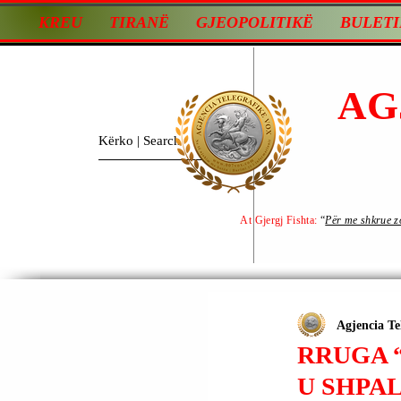
KREU
TIRANË
GJEOPOLITIKË
BULETI
AG
At Gjergj Fishta:
“
Për me shkrue zot
Agjencia Te
RRUGA “
U SHPA