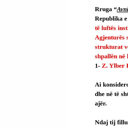
Rruga “
Avni
Republika e
të luftës ins
Agjenturës 
strukturat v
shpallën në 
1- 
Z. Ylber
Ai
 konsidero
dhe në të sh
ajër.
Ndaj tij fil