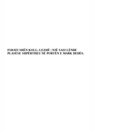
FSHATI SHËN KOLL; LEZHË | NJË SASI LËNDE
PLASËSE SHPËRTHEU NË PORTËN E MARK DEDËS.