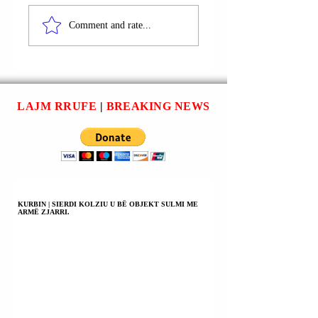
RRUGA “ZYLFIJE
RRUGA “MIHAJ
GASHI”; LIPJAN |
PUPIN”; LIPJAN |
Comment and rate...
ARMEND BYTYQI
URIM SADIKU U
(BYTYÇI) DHE
ARRESTUA; NËN
ARGJEND BYTYQI
HETIM PENAL
(BYTYÇI) U
PARAPRAK PËR
ARRESTUAN;
NJË VEPËR
LAJM RRUFE
|
BREAKING NEWS
SULM FIZIK.
PENALE.
KURBIN | SIERDI KOLZIU U BË OBJEKT SULMI ME
ARMË ZJARRI.