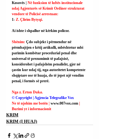
Kosovës | 
Në funksion të luftës institucionale 
ndaj Agjenturës së Krimit Ordiner strukturat 
vendore të Policisë arrestuan:
1- 
Z. Çlirim Bytyqi.
Ai
 ishte i shpallur në kërkim policor.
Shënim: 
Çdo subjekt i përmendur në 
përmbajtjen e këtij artikulli, mbështetur mbi 
parimin kombëtar procedurial penal dhe 
universal të prezumimit të pafajsisë, 
konsiderohet i pafajshëm penalisht, gjer në 
çastin kur ndaj tij, nga autoritetet kompetente 
shqiptare ose të huaja, do të jepet një vendim 
penal, i formës së prerë.
Nga z. Erton Duka.
© Copyright | Agjencia Telegrafike Vox
Ne të njohim me botën | 
www.007vox.com
| 
Burimi yt i informacionit
KRIM
KRIM (I HUAJ)