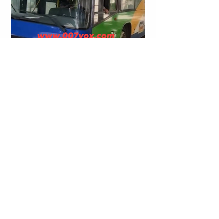
TIRANË | NË LINJAT E TRANSPORTIT PUBLIK
“QENDËR E TIRANËS - KASHAR” DHE “ASTIR” HYN I
GJALLË E DEL I VDEKUR.
FSHATI DARDHISHT (BELLOPOJË) BESIANË
(PODUJEVË) | FATON MATAROVA U PROCEDUA
PENALISHT.