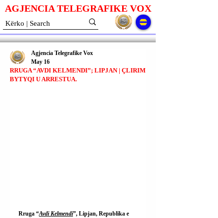
AGJENCIA TELEGRAFIKE V
O
X
Agjencia Telegrafike Vox
May 16
RRUGA “AVDI KELMENDI”; LIPJAN | ÇLIRIM
BYTYQI U ARRESTUA.
Rruga “
Avdi Kelmendi
”, Lipjan, Republika e 