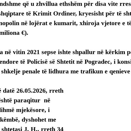
endshme që u zhvillua ethshëm për disa vite rres
hqiptare të Krimit Ordiner, kryesisht për të sh
polin në lojërat e kumarit, xhiroja vjetore e të c
miliona €).
a në vitin 2021 sepse ishte shpallur në kërkim p
endore të Policisë së Shtetit në Pogradec, i konsi
 shkelje penale të lidhura me trafikun e qenieve
ë datë 26.05.2026, rreth 
është paraqitur  në 
dihmë mjekësore, i 
 këmbë, dyshohet me 
shtetasi J. H., rreth 34 