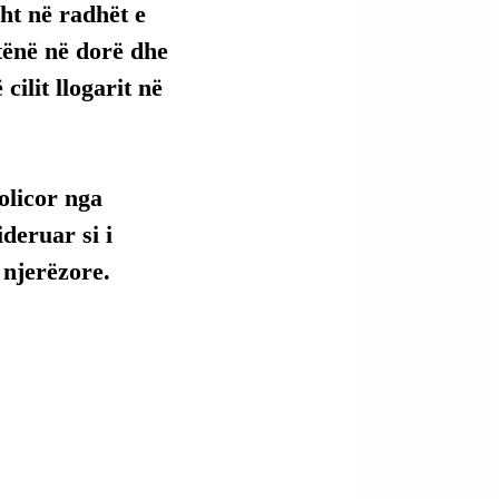
ht në radhët e 
tënë në dorë dhe 
ilit llogarit në 
olicor nga 
deruar si i 
 njerëzore.