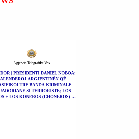
EWS
MBI VEPRIMTARINË E TË
BIRIT ERVIS MARTINAJ.
Agjencia Telegrafike Vox
DOR | PRESIDENTI DANIEL NOBOA:
FALENDEROJ ARGJENTINËN QË
SIFIKOI TRE BANDA KRIMINALE
UADORIANE SI TERRORISTE; LOS
S + LOS KONEROS (CHONEROS) +
NE KILLËRS (CHONE KILLERS).