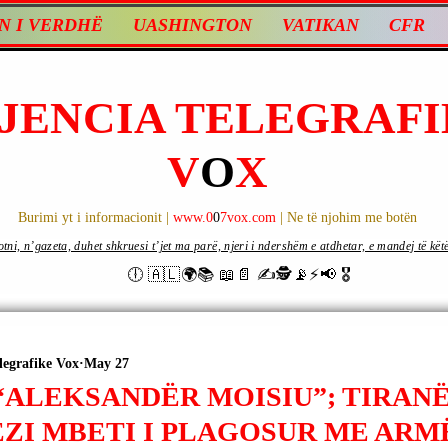
N I VERDHË
UASHINGTON
VATIKAN
CFR
JENCIA TELEGRAFI
V
O
X
Burimi yt i informacionit |
www.0
0
7vox.com
| Ne të njohim me botën
ni, n’gazeta, duhet shkruesi t’jet ma parë, njeri i ndershëm e atdhetar, e mandej të këtë d
🕕 🇦🇱🌍📚 📖📄 ✍🕵️📡⚡️📢 🎖
legrafike Vox
May 27
ALEKSANDËR MOISIU”; TIRANË 
ZI MBETI I PLAGOSUR ME ARMË