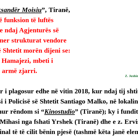
ksandër Moisiu
”, Tiranë, 
 funksion të luftës 
le ndaj Agjenturës së 
ner strukturat vendore 
ë Shtetit morën dijeni se:
 Hamajezi, mbeti i 
 armë zjarri.
Z. Juxhi
 i plagosur edhe në vitin 2018, kur ndaj tij sht
i i Policisë së Shtetit Santiago Malko, në lokalin
hur rëndom si “
Kinostudio
” (Tiranë); ky i fundi
 Mihasi nga fshati Yrshek (Tiranë) dhe e z. Ervi
nal të të cilit bënin pjesë (tashmë këta janë ele