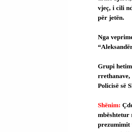
vjeç, i cili 
për jetën.
Nga veprime
“Aleksandër 
Grupi hetim
rrethanave, 
Policisë së S
Shënim: 
Çdo
mbështetur 
prezumimit t