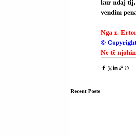
kur ndaj tij
vendim penal
Nga z. Erto
© Copyright
Ne të njohim
Recent Posts