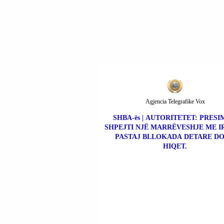
AKSIDENT
AUTOMOBILISTIK.
Agjencia Telegrafike Vox
SHBA-ës | AUTORITETET: PRESI
SHPEJTI NJË MARRËVESHJE ME I
PASTAJ BLLOKADA DETARE DO
HIQET.