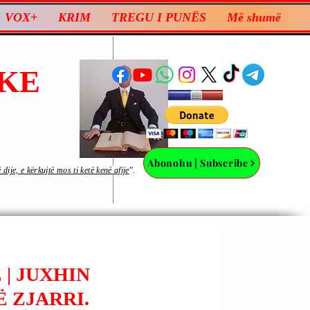
VOX+
KRIM
TREGU I PUNËS
Më shumë
KE
Abonohu | Subscribe
ije, e kërkujtë mos ti ketë kenë afije
”.
| JUXHIN
 ZJARRI.