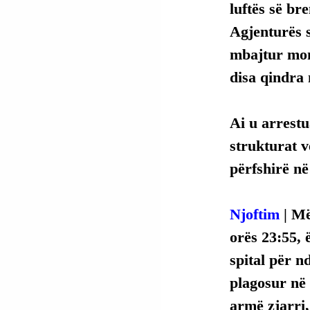
luftës së br
Agjenturës s
mbajtur mono
disa qindra 
Ai u arrestu
strukturat v
përfshirë në
Njoftim
 | M
orës 23:55, 
spital për n
plagosur në
armë zjarri, 