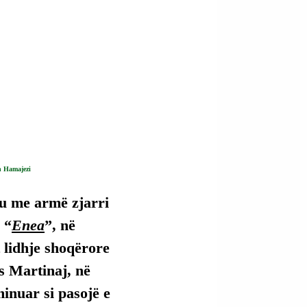
n Hamajezi
iu me armë zjarri 
 “
Enea
”, në 
t lidhje shoqërore 
s Martinaj, në 
minuar si pasojë e 