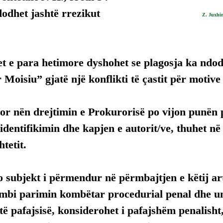
ndodhet jashtë rrezikut 
Z. Juxhi
t e para hetimore dyshohet se plagosja ka ndo
Moisiu” gjatë një konflikti të çastit për motive
or nën drejtimin e Prokurorisë po vijon punën 
identifikimin dhe kapjen e autorit/ve, thuhet në 
htetit.
 subjekt i përmendur në përmbajtjen e këtij arti
mbi parimin kombëtar procedurial penal dhe uni
ë pafajsisë, konsiderohet i pafajshëm penalisht,