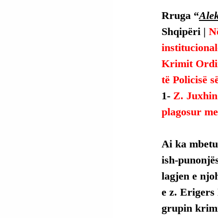
Rruga “
Ale
Shqipëri | 
Në
instituciona
Krimit Ordi
të Policisë s
1- 
Z. Juxhin
plagosur me
Ai
 ka mbetur
ish-punonjës
lagjen e njo
e z. Erigers
grupin krimi