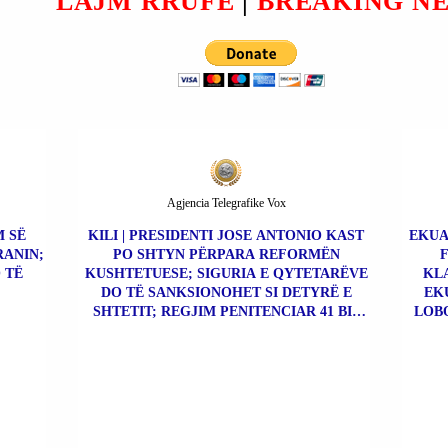
LAJM RRUFE
|
BREAKING N
Agjencia Telegrafike Vox
M SË
KILI | PRESIDENTI JOSE ANTONIO KAST
EKUA
RANIN;
PO SHTYN PËRPARA REFORMËN
 TË
KUSHTETUESE; SIGURIA E QYTETARËVE
KLA
DO TË SANKSIONOHET SI DETYRË E
EK
SHTETIT; REGJIM PENITENCIAR 41 BIS
LOBO
PËR KAPOT E DROGËS.
ÇO