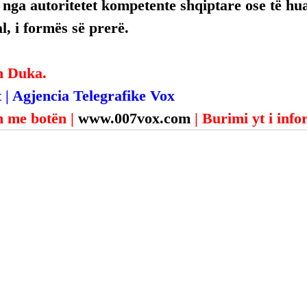
, nga autoritetet kompetente shqiptare ose të hua
, i formës së prerë.
n Duka.
 | Agjencia Telegrafike Vox
 me botën | 
www.007vox.com
| Burimi yt i inf