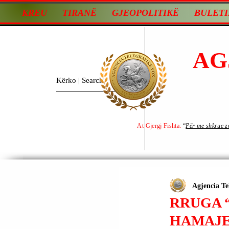
KREU
TIRANË
GJEOPOLITIKË
BULETI
AG
At Gjergj Fishta:
“
Për me shkrue zot
Agjencia Te
RRUGA “
HAMAJE