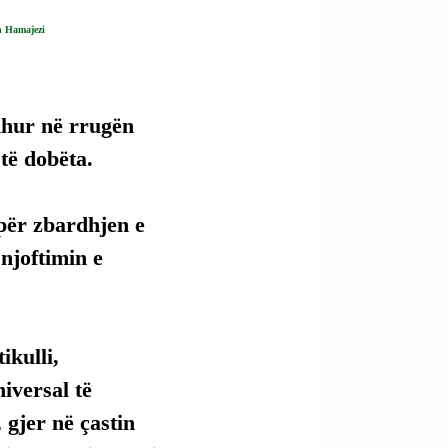
n Hamajezi
dhur në rrugën 
 të dobëta.
për zbardhjen e 
njoftimin e 
kulli, 
versal të 
 gjer në çastin 