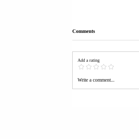
Comments
Add a rating
RRUGA “EVLIA ÇELE
Write a comment...
MITROVICË | SHKËL
SALIHI U PROCEDUA
PENALISHT.