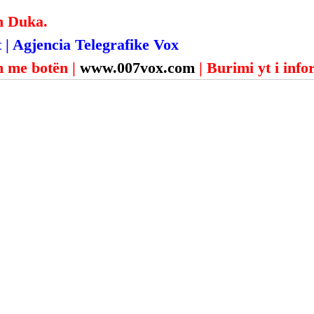
n Duka.
 | Agjencia Telegrafike Vox
 me botën | 
www.007vox.com
| Burimi yt i inf