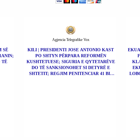
Agjencia Telegrafike Vox
M SË
KILI | PRESIDENTI JOSE ANTONIO KAST
EKUA
RANIN;
PO SHTYN PËRPARA REFORMËN
 TË
KUSHTETUESE; SIGURIA E QYTETARËVE
KLA
DO TË SANKSIONOHET SI DETYRË E
EK
SHTETIT; REGJIM PENITENCIAR 41 BIS
LOBO
PËR KAPOT E DROGËS.
ÇO