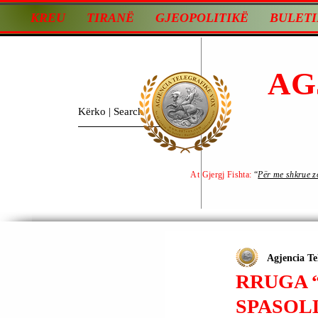
KREU
TIRANË
GJEOPOLITIKË
BULETI
AG
At Gjergj Fishta:
“
Për me shkrue zot
Agjencia Te
RRUGA 
SPASOL