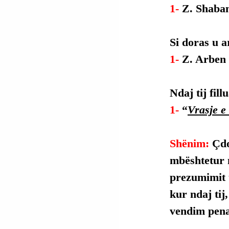
1- 
Z. Shaban
Si doras u a
1- 
Z. Arben 
Ndaj tij fil
1- 
“
Vrasje e
Shënim: 
Çdo
mbështetur 
prezumimit t
kur ndaj tij
vendim penal