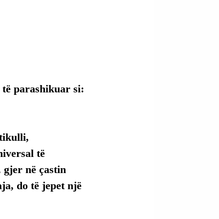
 të parashikuar si:
kulli, 
versal të 
 gjer në çastin 
ja, do të jepet një 