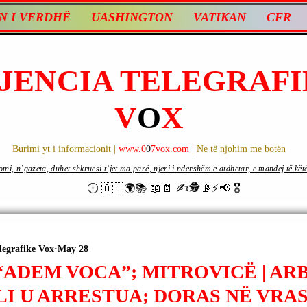
N I VERDHË
UASHINGTON
VATIKAN
CFR
JENCIA TELEGRAFI
V
O
X
Burimi yt i informacionit |
www.0
0
7vox.com
| Ne të njohim me botën
ni, n’gazeta, duhet shkruesi t’jet ma parë, njeri i ndershëm e atdhetar, e mandej të këtë d
🕕 🇦🇱🌍📚 📖📄 ✍🕵️📡⚡️📢 🎖
legrafike Vox
May 28
“ADEM VOCA”; MITROVICË | AR
LI U ARRESTUA; DORAS NË VRA