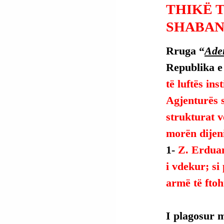
THIKË 
SHABAN
Rruga “
Ade
Republika e
të luftës ins
Agjenturës 
strukturat v
morën dijeni
1- 
Z. Erduan
i vdekur; si
armë të ftoht
I plagosur 