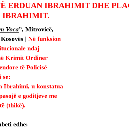
TË ERDUAN IBRAHIMIT DHE PLA
 IBRAHIMIT.
m Voca
”, Mitrovicë, 
 Kosovës | 
Në funksion 
titucionale ndaj 
së Krimit Ordiner 
endore të Policisë 
 se:
 Ibrahimi, u konstatua 
 pasojë e goditjeve me 
ë (thikë).
mbeti edhe: