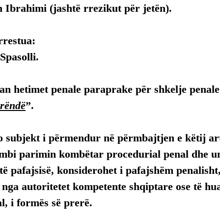
 Ibrahimi (jashtë rrezikut për jetën).
rrestua:
Spasolli.
luan hetimet penale paraprake për shkelje penale
 rëndë
”.
 subjekt i përmendur në përmbajtjen e këtij arti
mbi parimin kombëtar procedurial penal dhe uni
ë pafajsisë, konsiderohet i pafajshëm penalisht,
, nga autoritetet kompetente shqiptare ose të hua
, i formës së prerë.