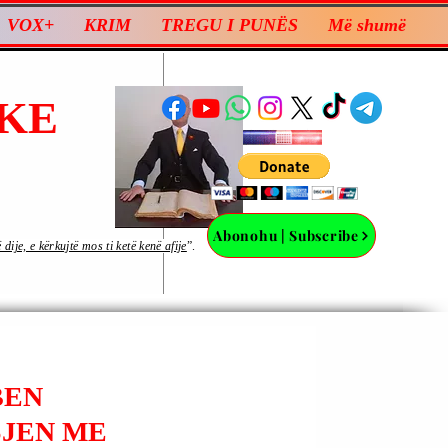
VOX+
KRIM
TREGU I PUNËS
Më shumë
KE
Abonohu | Subscribe
ije, e kërkujtë mos ti ketë kenë afije
”.
BEN
SJEN ME