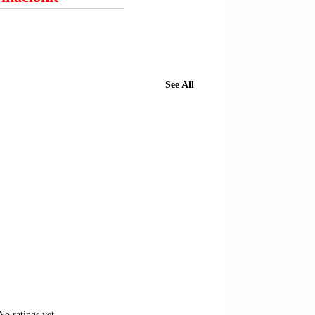
See All
No ratings yet