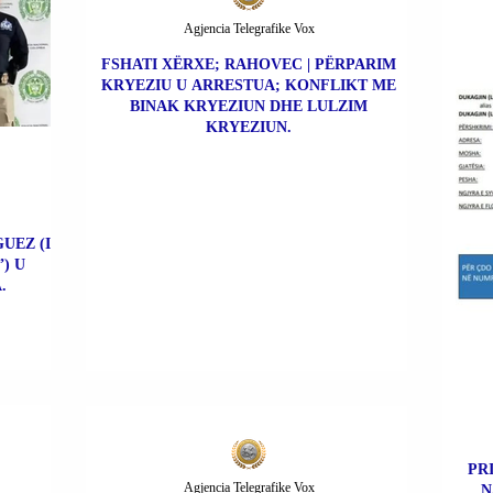
Agjencia Telegrafike Vox
FSHATI XËRXE; RAHOVEC | PËRPARIM
KRYEZIU U ARRESTUA; KONFLIKT ME
BINAK KRYEZIUN DHE LULZIM
KRYEZIUN.
UEZ (I
) U
.
PR
Agjencia Telegrafike Vox
N