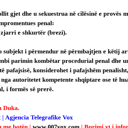
llit gjet dhe u sekuestrua në cilësinë e provës 
mpromentues penal:
zjarri e shkurtër (brezi).
 subjekt i përmendur në përmbajtjen e këtij arti
mbi parimin kombëtar procedurial penal dhe uni
ë pafajsisë, konsiderohet i pafajshëm penalisht,
, nga autoritetet kompetente shqiptare ose të hua
, i formës së prerë.
n Duka.
 | Agjencia Telegrafike Vox
 me botën | 
www.007vox.com
| Burimi yt i inf