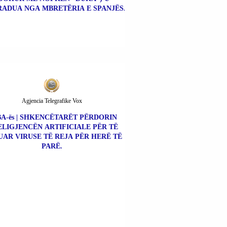
ADUA NGA MBRETËRIA E SPANJËS.
Agjencia Telegrafike Vox
A-ës | SHKENCËTARËT PËRDORIN
ELIGJENCËN ARTIFICIALE PËR TË
UAR VIRUSE TË REJA PËR HERË TË
PARË.