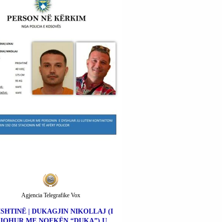
Agjencia Telegrafike Vox
ISHTINË | DUKAGJIN NIKOLLAJ (I
JOHUR ME NOFKËN “DUKA”) U