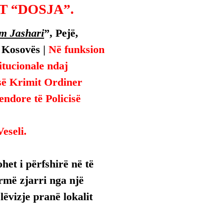
 “DOSJA”.
m Jashari
”, Pejë, 
 Kosovës | 
Në funksion 
titucionale ndaj 
së Krimit Ordiner 
endore të Policisë 
eseli.
het i përfshirë në të 
rmë zjarri nga një 
lëvizje pranë lokalit 