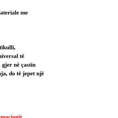
materiale me 
kulli, 
versal të 
 gjer në çastin 
ja, do të jepet një 
ormacionit