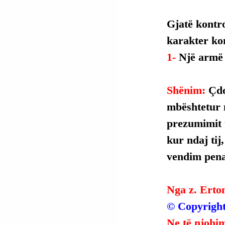
Gjatë kontro
karakter ko
1- 
Një armë 
Shënim: 
Çdo
mbështetur 
prezumimit t
kur ndaj tij
vendim penal
Nga z. Erto
© Copyright
Ne të njohim