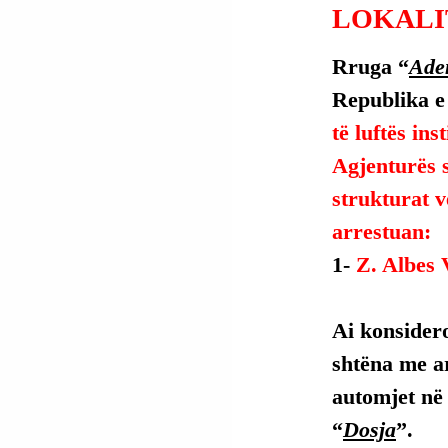
LOKALIT
Rruga “
Ade
Republika e
të luftës ins
Agjenturës 
strukturat v
arrestuan:
1- 
Z. Albes V
Ai
 konsidero
shtëna me a
automjet në 
“
Dosja
”.