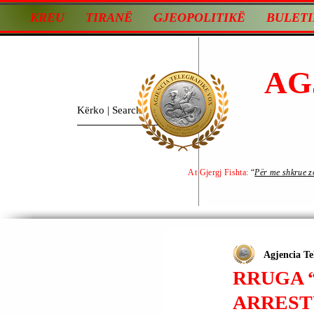
KREU
TIRANË
GJEOPOLITIKË
BULETI
AG
At Gjergj Fishta:
“
Për me shkrue zot
Agjencia Te
RRUGA “
ARREST