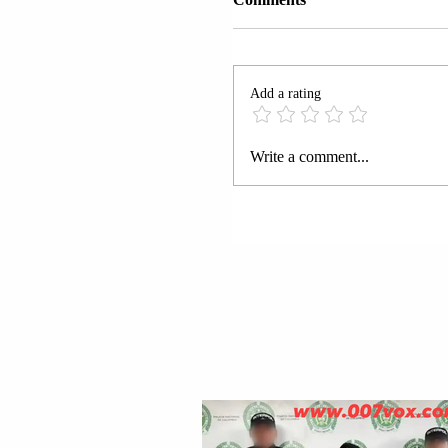
Add a rating
PEJË | TË SHTËNA M
Write a comment...
ARMË ZJARRI.