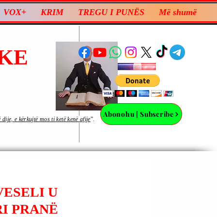
VOX+
KRIM
TREGU I PUNËS
Më shumë
KE
Abonohu | Subscribe
ije, e kërkujtë mos ti ketë kenë afije
”.
VESELI U
RI PRANË