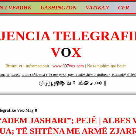
N I VERDHË
UASHINGTON
VATIKAN
CFR
JENCIA TELEGRAFI
V
O
X
Burimi yt i informacionit |
www.0
0
7vox.com
| Ne të njohim me botën
ni, n’gazeta, duhet shkruesi t’jet ma parë, njeri i ndershëm e atdhetar, e mandej të këtë d
🕕 🇦🇱🌍📚 📖📄 ✍🕵️📡⚡️📢 🎖
legrafike Vox
May 8
ADEM JASHARI”; PEJË | ALBES 
UA; TË SHTËNA ME ARMË ZJAR